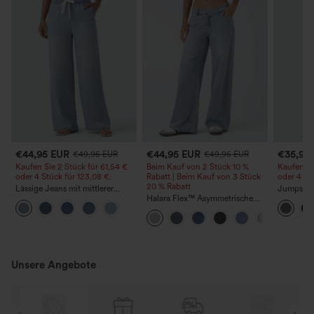
€44,95 EUR
€44,95 EUR
€35,95
€49,95 EUR
€49,95 EUR
Kaufen Sie 2 Stück für 61,54 €
Beim Kauf von 2 Stück 10 %
Kaufen Si
oder 4 Stück für 123,08 €.
Rabatt | Beim Kauf von 3 Stück
oder 4 St
20 % Rabatt
Lässige Jeans mit mittlerer
Jumpsuit 
Bundhöhe, Kordelzug und
Halara Flex™ Asymmetrische
Trägern, g
Taschen
Low-Rise-Jeans mit
weitem B
Reißverschlusstaschen, Baggy-
Stoff, läs
Stil, weitem Bein, gewaschen,
Peezy
lässig
Unsere Angebote