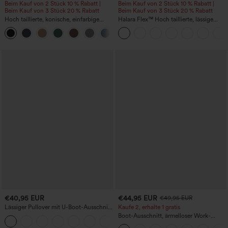
Beim Kauf von 2 Stück 10 % Rabatt |
Beim Kauf von 2 Stück 10 % Rabatt |
Beim Kauf von 3 Stück 20 % Rabatt
Beim Kauf von 3 Stück 20 % Rabatt
Hoch taillierte, konische, einfarbige
Halara Flex™ Hoch taillierte, lässige
Anzughose mit Seitentaschen
Jeans mit Taschen, umgekrempeltem
+8
Saum, weitem Bein und verwaschenem
Finish
€40,95 EUR
€44,95 EUR
€49,95 EUR
Lässiger Pullover mit U-Boot-Ausschnitt
Kaufe 2, erhalte 1 gratis
und Fledermausärmeln.
Boot-Ausschnitt, ärmelloser Work-
+1
Jumpsuit mit seitlicher Bindung,