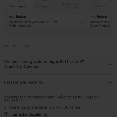
KOSTENLOSER
Sondergutschein
Gratisgeschenke
Verkauf
VERSAND
10% Rabatt
12% Rabatt
Ab einem Bestellwert von 107,00 €!
Ab einem Bestellwe
Code: Aug2026
Code: Aug2026
PRODUKT ID: 02694166
Weiches und geschmeidiges SoftlyZero™
QuickDry-Gewebe
Dehnbarer, atmungsaktiver und schnelltrocknender Stoff, der Sie bei
jedem Training kühl und komfortabel hält.
Passform & Features
Vier-Wege-Stretch
Atmungsaktiv
Mittlerer Support
flacher Bund
überziehen
Kostenloser Standardversand bei einer Bestellung über
€70,46 EUR
Laufen
7,5 cm
mit hohem Bund
eng geschnitten
schnelltrocknend
Weich und glänzend
Einfache Rückgabe innerhalb von 30 Tagen
Einfache Bezahlung
Mittlere Dehnung
Vier-Wege-Stretch