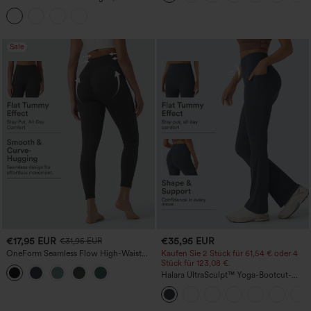
Kappenärmeln, Taillengürtel,
geschwungenem Schlitzsaum, Midi-
Länge und Taschen
Sale
€17,95 EUR
€35,95 EUR
€31,95 EUR
OneForm Seamless Flow High-Waist
Kaufen Sie 2 Stück für 61,54 € oder 4
Yogaleggings – nahtlos, mit hoher
Stück für 123,08 €.
Taille, bauchformend und mit
Halara UltraSculpt™ Yoga-Bootcut-
Hebeeffekt für den Po
Leggings mit hoher Taille,
bauchformender Unterstützung und
Tasche