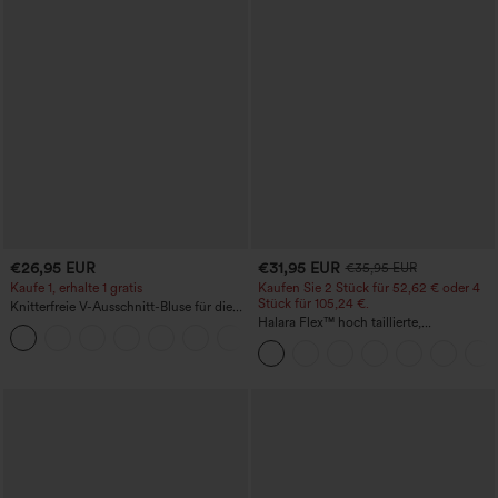
€26,95 EUR
€31,95 EUR
€35,95 EUR
Kaufe 1, erhalte 1 gratis
Kaufen Sie 2 Stück für 52,62 € oder 4
Stück für 105,24 €.
Knitterfreie V-Ausschnitt-Bluse für die
Arbeit, kurzärmelig und oversized
Halara Flex™ hoch taillierte,
+1
figurformende Arbeitshose, die die Taille
schmaler wirken lässt, mit Taschen,
weitem Bein und Mikro-Waffelstruktur