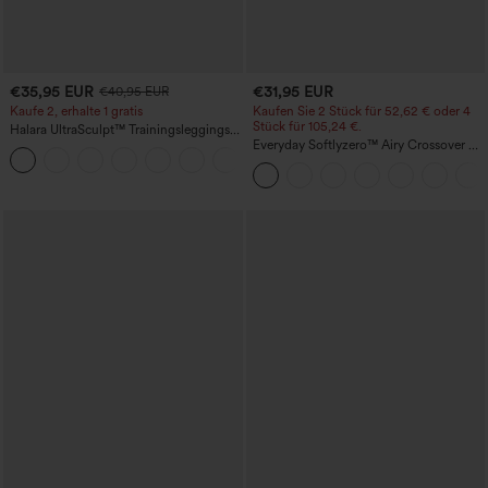
€35,95 EUR
€31,95 EUR
€40,95 EUR
Kaufe 2, erhalte 1 gratis
Kaufen Sie 2 Stück für 52,62 € oder 4
Stück für 105,24 €.
Halara UltraSculpt™ Trainingsleggings
mit hohem Bund – raffende Push-up-
Everyday Softlyzero™ Airy Crossover 2-
+12
Po-Form, Bauchkontrolle, Taschen und
in-1-Mini-Tennisrock mit Seitentaschen-
formende Passform
Lucid-UPF50+