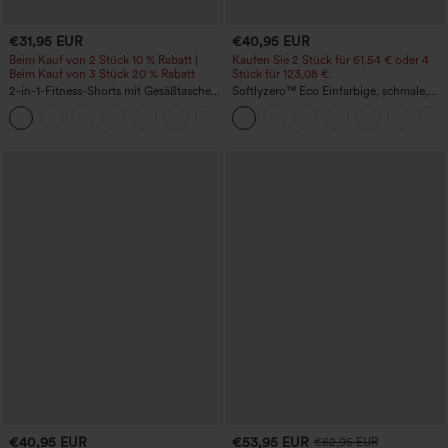
€31,95 EUR
€40,95 EUR
Beim Kauf von 2 Stück 10 % Rabatt |
Kaufen Sie 2 Stück für 61,54 € oder 4
Beim Kauf von 3 Stück 20 % Rabatt
Stück für 123,08 €.
2-in-1-Fitness-Shorts mit Gesäßtasche
Softlyzero™ Eco Einfarbige, schmale,
und seitlicher versteckter Tasche 6,3 cm
hoch taillierte Wanderhose mit
+25
mehreren Taschen
€40,95 EUR
€53,95 EUR
€62,95 EUR