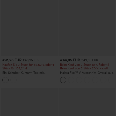
€31,95 EUR
€44,95 EUR
€40,95 EUR
€49,95 EUR
Kaufen Sie 2 Stück für 52,62 € oder 4
Beim Kauf von 2 Stück 10 % Rabatt |
Stück für 105,24 €.
Beim Kauf von 3 Stück 20 % Rabatt
Ein-Schulter-Kurzarm-Top mit
Halara Flex™ V-Ausschnitt-Overall aus
abgerundetem High-Low-Saum,
gewaschenem Denim mit Taschen –
integriertem BH, gepunktet, lässig
lässig