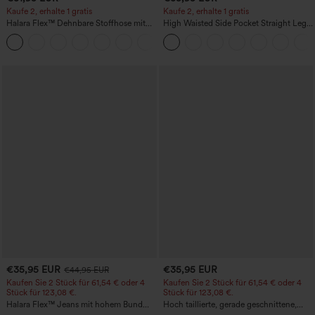
Kaufe 2, erhalte 1 gratis
Kaufe 2, erhalte 1 gratis
Halara Flex™ Dehnbare Stoffhose mit
High Waisted Side Pocket Straight Leg
hohem Bund und Seitentasche hinten
Work Pants
+13
€35,95 EUR
€35,95 EUR
€44,95 EUR
Kaufen Sie 2 Stück für 61,54 € oder 4
Kaufen Sie 2 Stück für 61,54 € oder 4
Stück für 123,08 €.
Stück für 123,08 €.
Halara Flex™ Jeans mit hohem Bund
Hoch taillierte, gerade geschnittene,
und Taschen, gewaschener, lässiger
legere Leinen-Optik-Hose mit Taschen