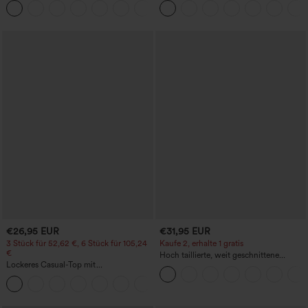
+5
Bootcut
€26,95 EUR
€31,95 EUR
3 Stück für 52,62 €, 6 Stück für 105,24
Kaufe 2, erhalte 1 gratis
€
Hoch taillierte, weit geschnittene
Lockeres Casual-Top mit
Freizeithose aus Leinenmischung mit
Rundhalsausschnitt und
Kordelzug und Taschen
+1
Fledermausärmeln