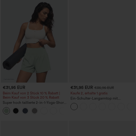
€31,95 EUR
€31,95 EUR
€35,95 EUR
Beim Kauf von 2 Stück 10 % Rabatt |
Kaufe 2, erhalte 1 gratis
Beim Kauf von 3 Stück 20 % Rabatt
Ein-Schulter-Langarmtop mit
Super hoch taillierte 2-in-1-Yoga-Shorts
Daumenloch, geschwungener Saum
mit Gesäßtasche und Seitentasche-
(High-Low), schnell trocknend – Yoga-
+20
längere Länge
Sporttop mit integriertem BH