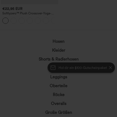
€22,95 EUR
Softlyzero™ Plush Crossover-Yoga-
Bikershorts mit hoher Taille und
+1
Seitentasche, 17,8 cm-UPF50+
Hosen
Kleider
Shorts & Radlerhosen
Jeansstoff
Hol dir ein $100-Gutscheinpaket
Leggings
Oberteile
Röcke
Overalls
Große Größen