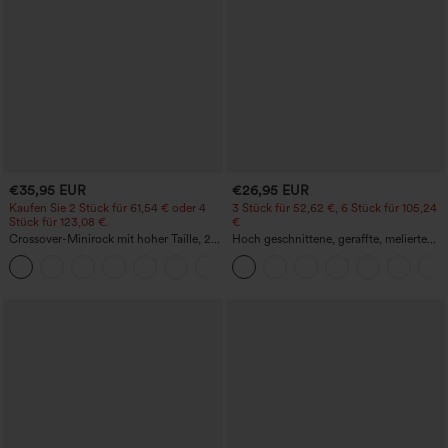
€35,95 EUR
€26,95 EUR
Kaufen Sie 2 Stück für 61,54 € oder 4
3 Stück für 52,62 €, 6 Stück für 105,24
Stück für 123,08 €.
€
Crossover-Minirock mit hoher Taille, 2-
Hoch geschnittene, geraffte, melierte
in-1, Fransen-Saum und figurbetontem
Yoga-Pedal-Pusher-Joggers mit
Schnitt in Wildlederoptik für Partys
Taschen