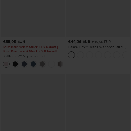
€35,95 EUR
€44,95 EUR
€49,95 EUR
Beim Kauf von 2 Stück 10 % Rabatt |
Halara Flex™ Jeans mit hoher Taille,
Beim Kauf von 3 Stück 20 % Rabatt
Taschen, geradem Bein und Used-Look
SoftlyZero™ Airy, superhoch
geschnittene 2-in-1 InstantCool Yoga-
+23
Shorts 7" mit Taschen