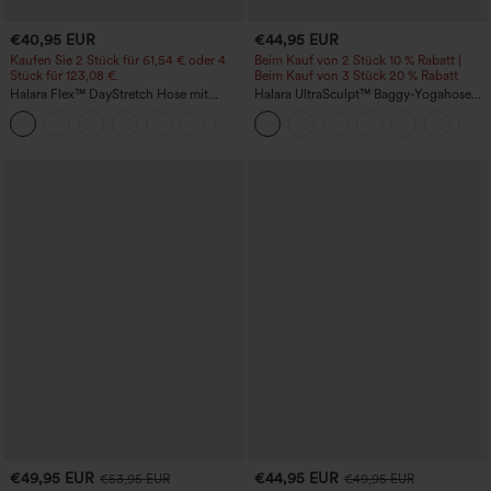
€40,95 EUR
€44,95 EUR
Kaufen Sie 2 Stück für 61,54 € oder 4
Beim Kauf von 2 Stück 10 % Rabatt |
Stück für 123,08 €.
Beim Kauf von 3 Stück 20 % Rabatt
Halara Flex™ DayStretch Hose mit
Halara UltraSculpt™ Baggy-Yogahose
mittlerer Bundhöhe, seitlicher
mit hohem Bund, Bauchkontrolle,
+12
Reißverschlusstasche und
Color-Block-Streifen und Taschen
Work‑Flare‑Schnitt
€49,95 EUR
€44,95 EUR
€53,95 EUR
€49,95 EUR