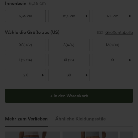
Innenbein
6,35 cm
6,35 cm
12,5 cm
17.5 cm
Wähle die Größe aus
(US)
Größentabelle
XS
(
0/2
)
S
(
4/6
)
M
(
8/10
)
L
(
12/14
)
XL
(
16
)
1X
2X
3X
+ In den Warenkorb
Mehr zum Verlieben
Ähnliche Kleidungsstile