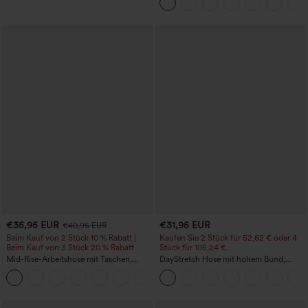
kühlender Cool-Touch-Effekt, gestreift
und mit Taschen – Easy Peezy Edition
€35,95 EUR
€31,95 EUR
€40,95 EUR
Beim Kauf von 2 Stück 10 % Rabatt |
Kaufen Sie 2 Stück für 52,62 € oder 4
Beim Kauf von 3 Stück 20 % Rabatt
Stück für 105,24 €.
Mid-Rise-Arbeitshose mit Taschen,
DayStretch Hose mit hohem Bund,
Barrel-Leg und weiter Passform
Barrel-Leg und Taschen
+3