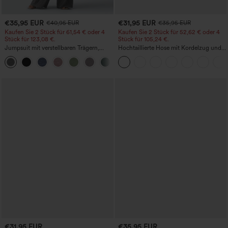
€35,95 EUR
€31,95 EUR
€40,95 EUR
€35,95 EUR
Kaufen Sie 2 Stück für 61,54 € oder 4
Kaufen Sie 2 Stück für 52,62 € oder 4
Stück für 123,08 €.
Stück für 105,24 €.
Jumpsuit mit verstellbaren Trägern,
Hochtaillierte Hose mit Kordelzug und
gerafftem Detail, weitem Bein und
Taschen, weitem Bein, lässig und locker
+10
meliertem Stoff, lässig, mit Taschen -
in Leinenoptik
Easy Peezy
€31,95 EUR
€35,95 EUR