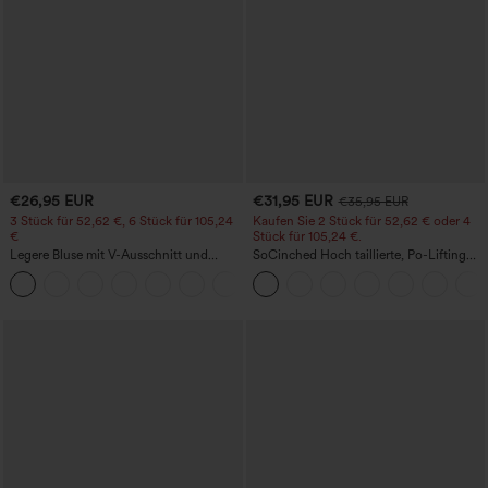
€26,95 EUR
€31,95 EUR
€35,95 EUR
3 Stück für 52,62 €, 6 Stück für 105,24
Kaufen Sie 2 Stück für 52,62 € oder 4
€
Stück für 105,24 €.
Legere Bluse mit V-Ausschnitt und
SoCinched Hoch taillierte, Po-Lifting
kurzen Puffärmeln
7/8-Trainingsleggings mit
Bauchkontrolle und Seitentaschen