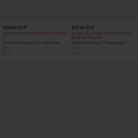
€26,95 EUR
€31,95 EUR
3 Stück für 52,62 €, 6 Stück für 105,24
Kaufen Sie 2 Stück für 52,62 € oder 4
€
Stück für 105,24 €.
OneForm Seamless Flow Mid-Rise
Halara UltraSculpt™ Tanktop mit
Yoga-Leggings - mittelhoher Bund,
Rundhalsausschnitt und
bauchformend und mit Po-Lifting-
geschwungenem Saum
Effekt