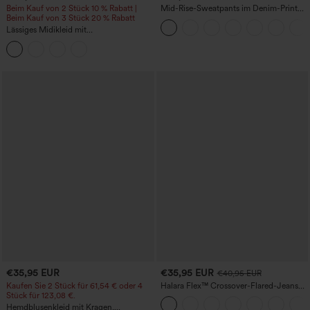
Beim Kauf von 2 Stück 10 % Rabatt |
Mid-Rise-Sweatpants im Denim-Print
Beim Kauf von 3 Stück 20 % Rabatt
aus French Terry, lässig, mit Taschen
Lässiges Midikleid mit
Rundhalsausschnitt, integriertem BH,
ärmellos und Rüschensaum
€35,95 EUR
€35,95 EUR
€40,95 EUR
Kaufen Sie 2 Stück für 61,54 € oder 4
Halara Flex™ Crossover-Flared-Jeans
Stück für 123,08 €.
aus elastischem Strick-Denim mit
hohem Bund und mehreren Taschen
Hemdblusenkleid mit Kragen,