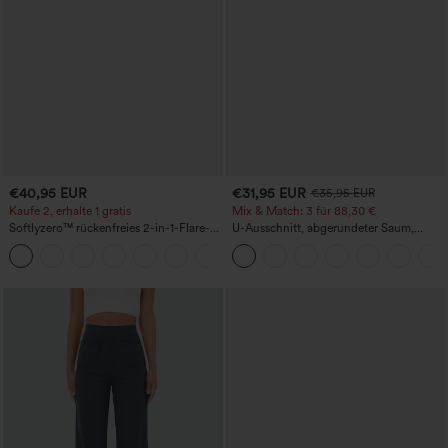
€40,95 EUR
€31,95 EUR
€35,95 EUR
Kaufe 2, erhalte 1 gratis
Mix & Match: 3 für 88,30 €
Softlyzero™ rückenfreies 2-in-1-Flare-
U-Ausschnitt, abgerundeter Saum,
Trainingskleid – Wannabe – Easy Peezy
InstantCool Yoga-Trägertop – UPF50+
+29