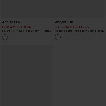
€53,95 EUR
€35,95 EUR
Kaufe 2, erhalte 1 gratis
Mix & Match: 3 für 88,30 €
Halara Flex™ Mid-Rise Denim – lässige
Hoch taillierte, kurz geschnittene Hose
Ballon-Jogger mit Taschen
mit Reißverschlusstasche in Leinenoptik