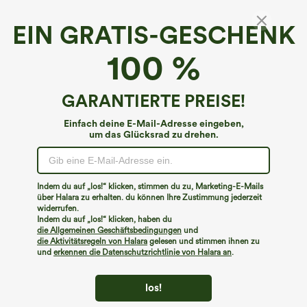
EIN GRATIS-GESCHENK
SoftlyZero™ QuickDry*
100 %
SoCinched Biker-Shorts mit hoher Taille,
bauchbetont, gerüscht, schnell trocknend,
Farradshorts 2.5''
4.4
(
598
)
GARANTIERTE PREISE!
€22,95 EUR
Einfach deine E-Mail-Adresse eingeben,
um das Glücksrad zu drehen.
Indem du auf „los!“ klicken, stimmen du zu, Marketing-E-Mails
über Halara zu erhalten. du können Ihre Zustimmung jederzeit
widerrufen.
Indem du auf „los!“ klicken, haben du
die Allgemeinen Geschäftsbedingungen
und
die Aktivitätsregeln von Halara
gelesen und stimmen ihnen zu
und
erkennen die Datenschutzrichtlinie von Halara an
.
los!