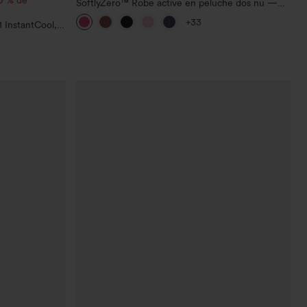
SoftlyZero™ Robe active en peluche dos nu —
Édition Hyper Facile
+33
 InstantCool,
c poches —