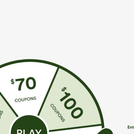
€26,95 EUR
€26,95 EUR
1 acheté, 1 offert
Achetez-en 3 p
Blouse de travail oversize à encolure en V,
Top décontract
manches courtes, en tissu anti‑froissage
chauve-souris 
+5
Ent