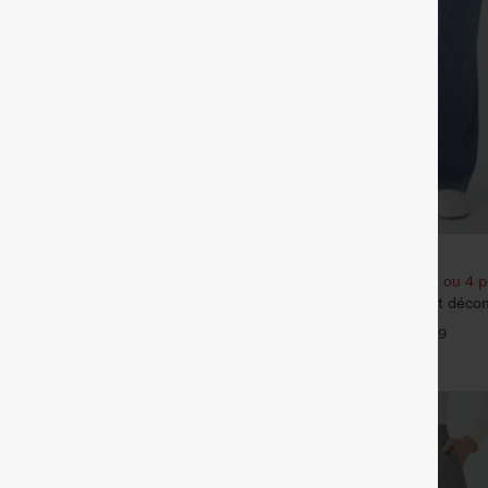
€35,95 EUR
€40,95 EUR
€44,95 EUR
our 61,54 € ou 4 pour 123,08 €.
Achetez-en 2 pour 61,54 € ou 4 p
contractée chinée à bretelles
Halara Flex™ Jeans bootcut décont
ces et jambes larges, avec poches
haute, effet délavé, avec poches
+14
+9
e tout