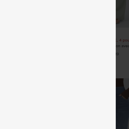
€31,95 EUR
€49,95 EUR
€35,95 EUR
t bénéficiez de 10 % de réduction
Achetez-en 2 pour 52,62 €, 4 pou
 et bénéficiez de 20 % de
Pantalon taille haute à cordon ave
jambe large et coupe ample, style
+19
eans délavés décontractés, coupe
effet lin
arge, taille basse asymétrique,
+9
s