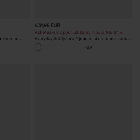
€31,95 EUR
Achetez-en 2 pour 52,62 €, 4 pour 105,24 €
traînement
Everyday SoftlyZero™ jupe mini de tennis aérée à
r le fessier,
pans croisés 2-en-1 avec poche latérale et
+29
he
toucher frais - Lucid-UPF50+