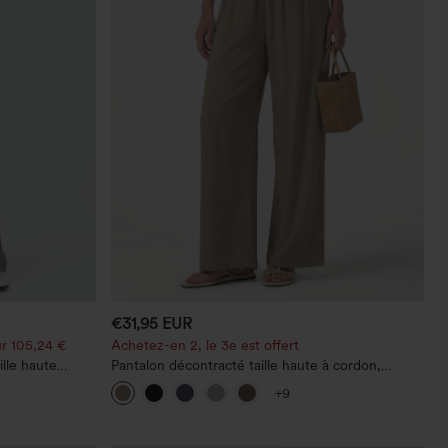
€31,95 EUR
r 105,24 €
Achetez-en 2, le 3e est offert
ille haute
Pantalon décontracté taille haute à cordon,
aille, avec
coupe large en mélange de lin, avec poches
+9
fre