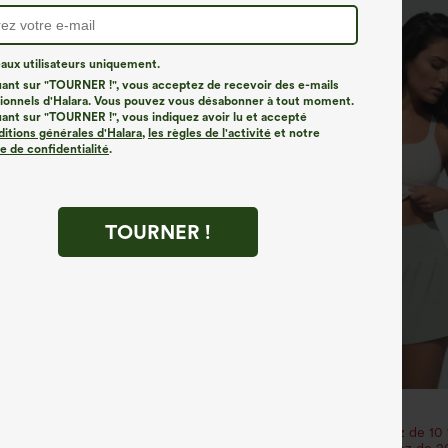
ux utilisateurs uniquement.
uant sur "TOURNER !", vous acceptez de recevoir des e-mails
onnels d'Halara. Vous pouvez vous désabonner à tout moment.
uant sur "TOURNER !", vous indiquez avoir lu et accepté
ditions générales d'Halara
,
les règles de l'activité
et notre
ue de confidentialité
.
TOURNER !
€31,95 EUR
€31,95 EUR
our 52,62 €, 4 pour 105,24 €
Achetez-en 2 et bénéficiez de 10
| Achetez-en 3 et bénéficiez de 