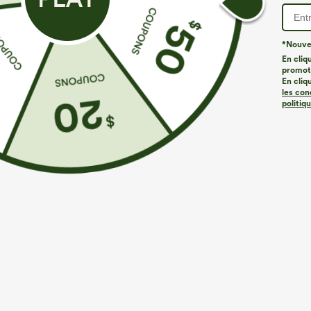
*Nouvea
En cliq
promoti
En cliq
les con
politiq
€31,95 EUR
€26,95 EUR
€35,95 EUR
Achetez-en 2, le 3e est offert
Achetez-en 2 p