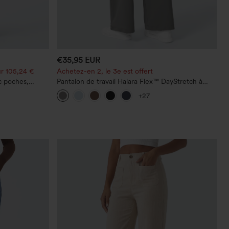
€35,95 EUR
r 105,24 €
Achetez-en 2, le 3e est offert
c poches,
Pantalon de travail Halara Flex™ DayStretch à
 décontracté,
taille haute, avec poches et coupe droite
+27