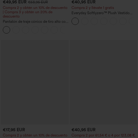
€49,95 EUR
€40,95 EUR
€53,95 EUR
Compra 2 y obtén un 10% de descuento
Compra 2 y llévate 1 gratis
| Compra 3 y obtén un 20% de
Everyday Softlyzero™ Plush Vestido
descuento
deportivo sin espalda 2 en 1
Pantalón de traje cónico de tiro alto con
acampanado -Wannabe -Easy Peezy
bolsillos
+8
€17,95 EUR
€40,95 EUR
Compra 2 y obtén un 10% de descuento
Compra 2 por 61,54 € o 4 por 123,08 €.