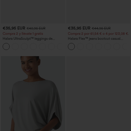
€35,95 EUR
€35,95 EUR
€40,95 EUR
€44,95 EUR
Compra 2 y llévate 1 gratis
Compra 2 por 61,54 € o 4 por 123,08 €.
Halara UltraSculpt™ leggings de
Halara Flex™ jeans bootcut casual
entrenamiento moldeadores de talle alto
lavados, de talle alto y con bolsillos
+11
con fruncido trasero que realza los
glúteos, control de abdomen y bolsillos