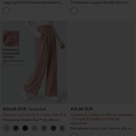
Leggings SoCinched entrenamiento
Pantalones cropped de talle alto con
moldeador abdomen bolsillo lateral tiro
bolsillos con cremallera y efecto lino
+16
alto
€26,95 EUR
€31,95 EUR
€31,95 EUR
Compra 2 por 52,62 € o 4 por 105,24 €.
Compra 2 y obtén un 10% de descuento
| Compra 3 y obtén un 20% de
Pantalones Halara Flex™ de oficina
descuento
anchos plisados de tiro alto con bolsillos
+21
en tela tipo gofre
Pantalones cortos 2 en 1 de tiro alto con
bolsillo interior y trasero