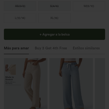
XS
(
0/2
)
S
(
4/6
)
M
(
8/10
)
L
(
12/14
)
XL
(
16
)
+ Agregar a la bolsa
Más para amar
Buy 3 Get 4th Free
Estilos similares