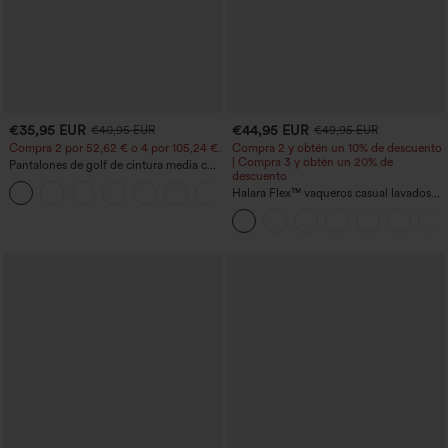
€35,95 EUR
€44,95 EUR
€40,95 EUR
€49,95 EUR
Compra 2 por 52,62 € o 4 por 105,24 €.
Compra 2 y obtén un 10% de descuento
| Compra 3 y obtén un 20% de
Pantalones de golf de cintura media con
descuento
cordón, dobladillo curvo, secado rápido,
+2
de corte cónico y con bolsillos - UPF40+
Halara Flex™ vaqueros casual lavados
asimétricos de tiro bajo con bolsillos
con cremallera, corte baggy y pierna
ancha