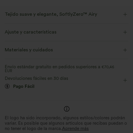
Tejido suave y elegante, SoftlyZero™ Airy
Siéntete como si flotaras en el aire con nuestro tejido súper suave y
fresco al tacto.
Ajuste y características
Elástico en cuatro direcciones
Transpirable
Sujetador integrado
Espalda asimétrica
Materiales y cuidados
Escote asimétrico
Fácil de poner
Casual
Mini
Se siente fresco al tacto.
Suave y elegante
Envío estándar gratuito en pedidos superiores a
€70,46
EUR
Túnica
Manga corta
Elasticidad alta
Evacua la humedad
Devoluciones fáciles en 30 días
Elástico en 4 direcciones
Pago Fácil
El logo ha sido incorporado, algunos estilos/colores podrán
variar. Es posible que algunos artículos que recibas puedan o
no tener el logo de la marca.
Aprende más