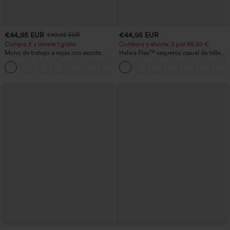
€44,95 EUR
€44,95 EUR
€49,95 EUR
Compra 2 y llévate 1 gratis
Combina y ahorra: 3 por 88,30 €
Mono de trabajo a rayas con escote
Halara Flex™ vaqueros casual de talle
barco, sin mangas, lazo lateral, tacto
alto con bolsillos, estilo baggy de pierna
+8
Cool Touch y bolsillos - Edición Easy
ancha, efecto lavado
Peezy