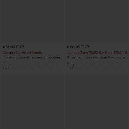
€31,95 EUR
€26,95 EUR
Compra 2 y llévate 1 gratis
Compra 3 por 52,62 € o 6 por 105,24 €.
Falda midi casual de pana con cintura
Blusa casual con escote en V y mangas
media y bolsillo lateral frontal con
cortas abullonadas
+1
solapa