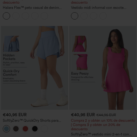
descuento
descuento
Halara Flex™ peto casual de denim
Vestido midi informal con escote
lavado con escote cuadrado y bolsillos
redondo, sujetador integrado, sin
mangas y bajo con volantes
€40,95 EUR
€40,95 EUR
€44,95 EUR
SoftlyZero™ QuickDry Shorts para
Compra 2 y obtén un 10% de descuento
correr 2 en 1 de 5'' con bolsillos — talle
| Compra 3 y obtén un 20% de
alto, control de abdomen, puntos
descuento
reflectantes y dobladillo cruzado
SoftlyZero™ vestido mini 2‑en‑1 con