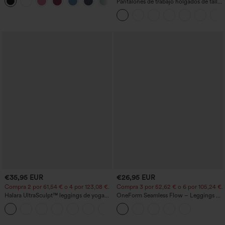
+11
curvo
Pantalones de trabajo holgados de talle
medio con bolsillos y pernera estilo
barril
€35,95 EUR
€26,95 EUR
Compra 2 por 61,54 € o 4 por 123,08 €.
Compra 3 por 52,62 € o 6 por 105,24 €.
Halara UltraSculpt™ leggings de yoga
OneForm Seamless Flow – Leggings de
bootcut de talle alto con control
yoga sin costuras, tiro medio, control de
+11
abdominal, efecto moldeador y bolsillos
abdomen y realce de glúteos