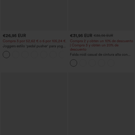
€26,95 EUR
€31,95 EUR
€35,95 EUR
Compra 3 por 52,62 € o 6 por 105,24 €.
Compra 2 y obtén un 10% de descuento
| Compra 3 y obtén un 20% de
Joggers estilo 'pedal pusher' para yoga
descuento
de talle alto, fruncidos y jaspeados, con
+4
bolsillos
Falda midi casual de cintura alta con
control abdominal, fruncida, bajo curvo,
2 en 1 en forro polar y PU