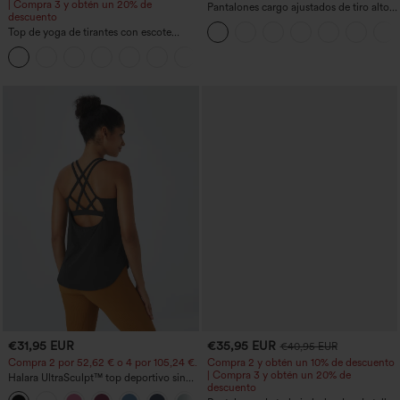
| Compra 3 y obtén un 20% de
Pantalones cargo ajustados de tiro alto
descuento
con múltiples bolsillos y cremallera con
Top de yoga de tirantes con escote
botones
redondo, fruncido y tacto fresco -
+16
UPF50+
€31,95 EUR
€35,95 EUR
€40,95 EUR
Compra 2 por 52,62 € o 4 por 105,24 €.
Compra 2 y obtén un 10% de descuento
| Compra 3 y obtén un 20% de
Halara UltraSculpt™ top deportivo sin
descuento
mangas con escote redondo y bajo