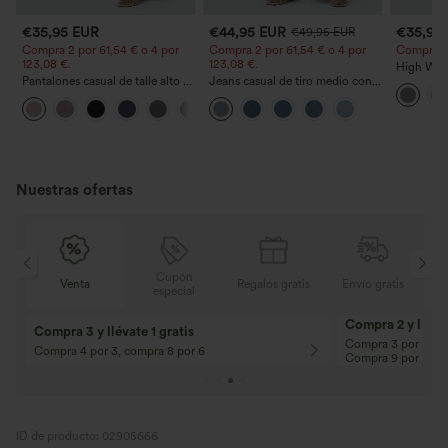
€35,95 EUR
€44,95 EUR
€35,95
€49,95 EUR
Compra 2 por 61,54 € o 4 por
Compra 2 por 61,54 € o 4 por
Compra 2 y
123,08 €.
123,08 €.
High Wais
Pantalones casual de talle alto y
Jeans casual de tiro medio con
Straight 
pierna recta con tacto de lino y
cordón y bolsillos
+5
bolsillos
Nuestras ofertas
Cupón
Regalos gratis
Envío gratis
Venta
especial
10% de descuento
12% de descuent
¡En pedidos superiores a 107,00 EUR!
¡En pedidos superio
Código: Aug2026
Código: Aug2026
ID de producto: 02905666