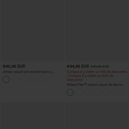
€40,95 EUR
€44,95 EUR
€49,95 EUR
Jersey casual con escote barco y
Compra 2 y obtén un 10% de descuento
mangas murciélago
| Compra 3 y obtén un 20% de
+1
descuento
Halara Flex™ overol casual de denim
lavado con escote en V y bolsillos