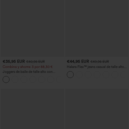
€35,95 EUR
€44,95 EUR
€40,95 EUR
€49,95 EUR
Combina y ahorra: 3 por 88,30 €
Halara Flex™ jeans casual de talle alto
con bolsillos, pierna recta y lavados
Joggers de baile de talle alto con
cordón, fruncidos, corte cónico, secado
rápido, tacto fresco y bolsillos - UPF40+