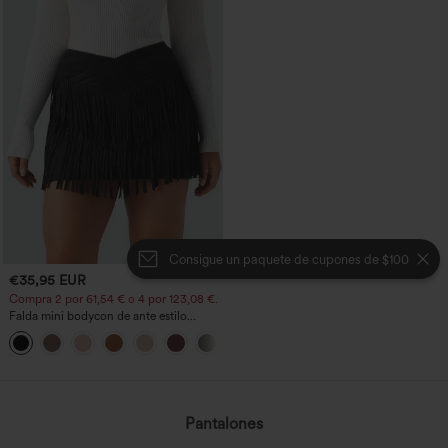
Consigue un paquete de cupones de $100
€35,95 EUR
Compra 2 por 61,54 € o 4 por 123,08 €.
Falda mini bodycon de ante estilo
crossover, talle alto, 2 en 1, dobladillo
con flecos, para fiesta
Pantalones