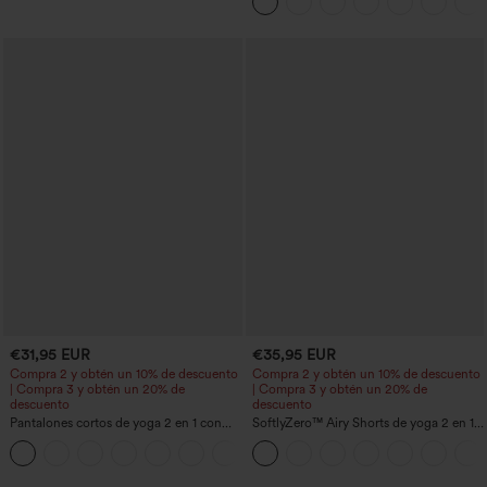
€31,95 EUR
€35,95 EUR
Compra 2 y obtén un 10% de descuento
Compra 2 y obtén un 10% de descuento
| Compra 3 y obtén un 20% de
| Compra 3 y obtén un 20% de
descuento
descuento
Pantalones cortos de yoga 2 en 1 con
SoftlyZero™ Airy Shorts de yoga 2 en 1
bolsillo trasero de talle muy alto y
InstantCool de talle súper alto, 7" con
+20
bolsillo lateral oculto de 5&#39;&#39;
bolsillos
de longitud más larga