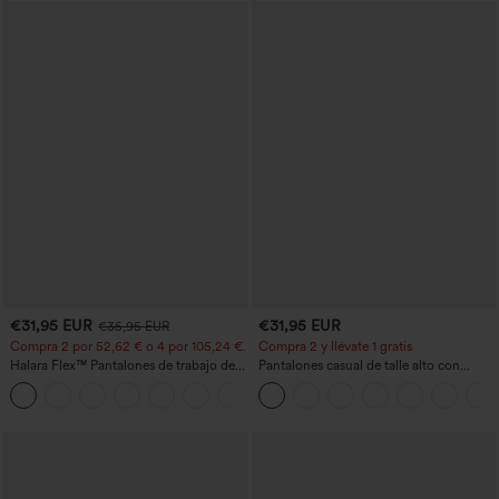
€31,95 EUR
€31,95 EUR
€35,95 EUR
Compra 2 por 52,62 € o 4 por 105,24 €.
Compra 2 y llévate 1 gratis
Halara Flex™ Pantalones de trabajo de
Pantalones casual de talle alto con
talle alto, moldeadores del cuerpo, que
cordón, pernera ancha, en mezcla de
+10
estilizan la cintura, con bolsillos, de
lino y con bolsillos
pierna ancha en micro‑waffle