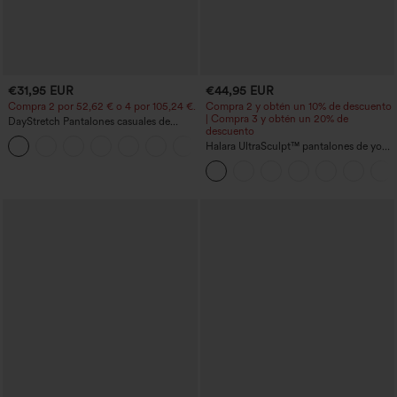
€31,95 EUR
€44,95 EUR
Compra 2 por 52,62 € o 4 por 105,24 €.
Compra 2 y obtén un 10% de descuento
| Compra 3 y obtén un 20% de
DayStretch Pantalones casuales de
descuento
cintura alta con pernera tipo barril y
+5
bolsillos
Halara UltraSculpt™ pantalones de yoga
holgados de talle alto con control
abdominal, rayas color block y bolsillos