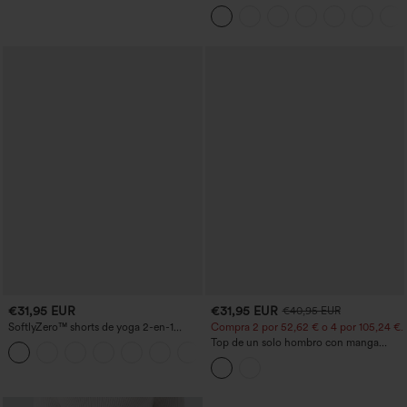
escote en U aireado y bolsillos,
InstantCool, para baile y actividad —
facilísimo
€31,95 EUR
€31,95 EUR
€40,95 EUR
SoftlyZero™ shorts de yoga 2-en-1
Compra 2 por 52,62 € o 4 por 105,24 €.
InstantCool, talle alto cruzado, ligeros y
Top de un solo hombro con manga
+11
transpirables, 3'' con bolsillos
corta, dobladillo curvo high‑low,
sujetador integrado y estampado de
lunares, estilo casual