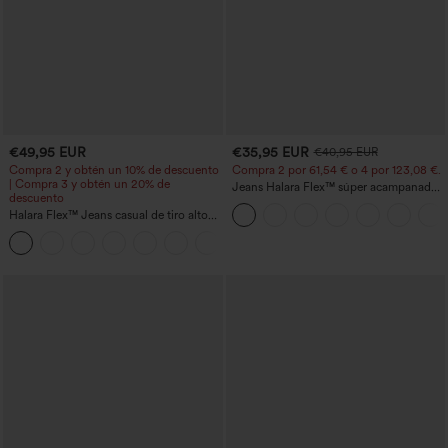
€49,95 EUR
€35,95 EUR
€40,95 EUR
Compra 2 y obtén un 10% de descuento
Compra 2 por 61,54 € o 4 por 123,08 €.
| Compra 3 y obtén un 20% de
Jeans Halara Flex™ súper acampanado
descuento
elástico lavado bolsillo cruzado tiro alto
Halara Flex™ Jeans casual de tiro alto
con control abdominal, pernera ancha y
bolsillos