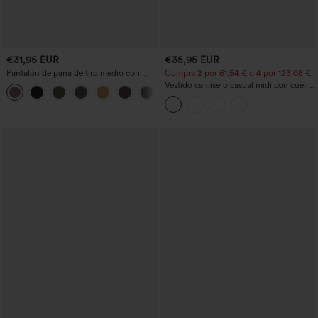
€31,95 EUR
€35,95 EUR
Pantalón de pana de tiro medio con
Compra 2 por 61,54 € o 4 por 123,08 €.
cremallera
Vestido camisero casual midi con cuello,
+7
mangas casquillo, cinturón, dobladillo
curvo con abertura y bolsillos