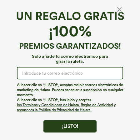
UN REGALO GRATIS
Suavemente ligero*
¡100%
SoftlyZero™ vestido mini casual de un solo
hombro, manga corta, con sujetador
incorporado y tacto fresco
€35,95 EUR
PREMIOS GARANTIZADOS!
Buy 3 Get 4th Free
Solo añade tu correo electrónico para
girar la ruleta.
Al hacer clic en "¡LISTO!", aceptas recibir correos electrónicos de
marketing de Halara. Puedes cancelar la suscripción en cualquier
momento.
Al hacer clic en "¡LISTO!", has leído y aceptas
los Términos y Condiciones de Halara
,
Reglas de Actividad
y
reconoces la Política de Privacidad de Halara
.
¡LISTO!