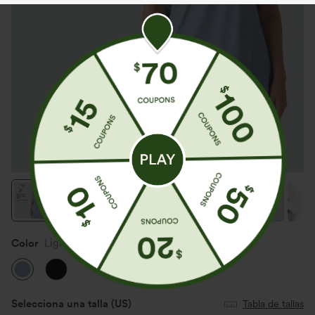
Color
Light Grey Blue
Selecciona una talla
(US)
Tabla de tallas