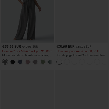
€35,95 EUR
€31,95 EUR
€40,95 EUR
€35,95 EUR
Compra 2 por 61,54 € o 4 por 123,08 €.
Combina y ahorra: 3 por 88,30 €
Mono casual con tirantes ajustables,
Top de yoga InstantCool con escote en
fruncidos, pierna ancha, tejido jaspeado
U y bajo curvado - UPF50+
+10
y bolsillos - Easy Peezy