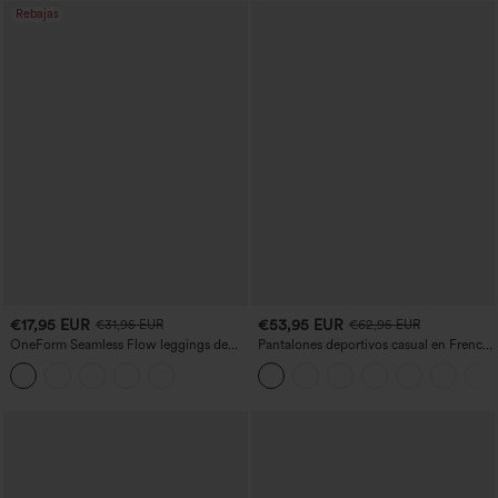
Rebajas
€17,95 EUR
€53,95 EUR
€31,95 EUR
€62,95 EUR
OneForm Seamless Flow leggings de
Pantalones deportivos casual en French
yoga de talle alto con control abdominal
terry con estampado denim, tiro medio,
y realce de glúteos
estilo jeans y bolsillos