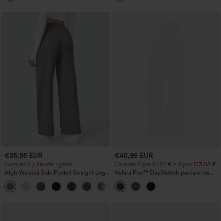
€35,95 EUR
€40,95 EUR
Compra 2 y llévate 1 gratis
Compra 2 por 61,54 € o 4 por 123,08 €.
High Waisted Side Pocket Straight Leg
Halara Flex™ DayStretch pantalones
Work Pants
acampanados de trabajo de tiro medio
+23
con bolsillo lateral con cremallera