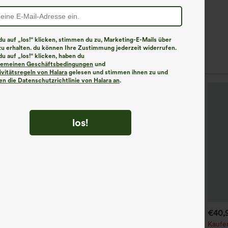
u auf „los!“ klicken, stimmen du zu, Marketing-E-Mails über
zu erhalten. du können Ihre Zustimmung jederzeit widerrufen.
u auf „los!“ klicken, haben du
lgemeinen Geschäftsbedingungen
und
ivitätsregeln von Halara
gelesen und stimmen ihnen zu und
n die Datenschutzrichtlinie von Halara an
.
los!
€35,95 EUR
€31,95 EUR
€40,
aufe 2, erhalte 1 gratis
Kaufe 2, erhalte 1 gratis
Kaufen