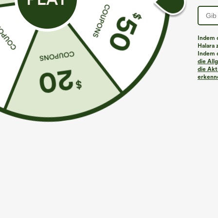
Indem d
Halara 
Indem d
Mehr zum Verlieben
Ähnliche Kleidungsstile
die Al
die Akt
erkenne
€35,95 EUR
€44,95 EUR
€49,95 EUR
Kaufen Sie 2 Stück für 61,54
Kaufen Sie 2 Stück für 61,54
K