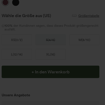
Wähle die Größe aus
(US)
Größentabelle
100%
der Kundinnen sagen, dass dieses Produkt größengerecht
ausfällt.
XS
(
0/2
)
S
(
4/6
)
M
(
8/10
)
L
(
12/14
)
XL
(
16
)
+ In den Warenkorb
Unsere Angebote