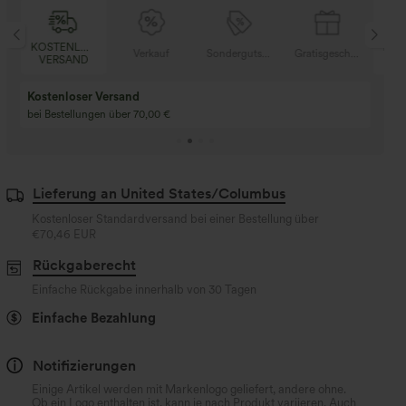
SER
KOSTENLOSER
Verkauf
Sondergutschein
Gratisgeschenke
V
D
VERSAND
Kaufen Sie 2 und e
Kaufe 3 und erhalte 1 gratis
gratis
Kaufen Sie 4 für 3, kaufen Sie 8 für 6
Kaufe 3 für 2, Kaufe 6
für 6
Lieferung an United States/Columbus
Kostenloser Standardversand bei einer Bestellung über
€70,46 EUR
Rückgaberecht
Einfache Rückgabe innerhalb von 30 Tagen
Einfache Bezahlung
Notifizierungen
Einige Artikel werden mit Markenlogo geliefert, andere ohne.
Ob ein Logo enthalten ist, kann je nach Produkt variieren. Auch