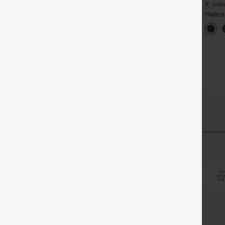
€ oder
igh Waisted Side Pocket
Halara Flex™ Dehnbare
traight Leg Work Pants
Stoffhose mit hohem Bund
Halar
+27
+17
und Seitentasche hinten
Hose 
seitlic
Reißv
Work‑F
tlyZero™ Airy-Gewebe
unserem superweichen Cool-Touch-Material.
Kühles Tragegefühl
Weich und glänzend