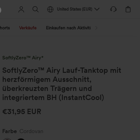
United States
(
EUR
)
horts
Verkäufe
Einkaufen nach Aktivität
Nach Trend shopp
SoftlyZero™ Airy*
SoftlyZero™ Airy Lauf-Tanktop mit
herzförmigem Ausschnitt,
überkreuzten Trägern und
integriertem BH (InstantCool)
€31,95 EUR
Farbe
Cordovan