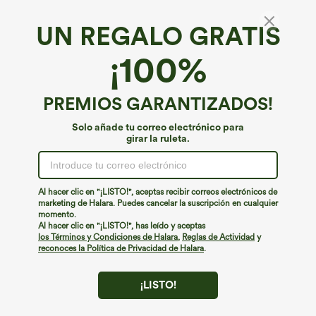
UN REGALO GRATIS
Suavemente ligero*
¡100%
SoftlyZero™ chaleco casual con escote en V,
tejido transpirable y tacto fresco
€31,95 EUR
PREMIOS GARANTIZADOS!
Solo añade tu correo electrónico para
girar la ruleta.
Al hacer clic en "¡LISTO!", aceptas recibir correos electrónicos de
marketing de Halara. Puedes cancelar la suscripción en cualquier
momento.
Al hacer clic en "¡LISTO!", has leído y aceptas
los Términos y Condiciones de Halara
,
Reglas de Actividad
y
reconoces la Política de Privacidad de Halara
.
¡LISTO!