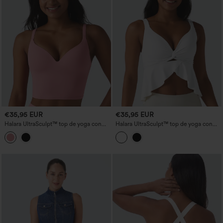
€35,95 EUR
€35,95 EUR
Halara UltraSculpt™ top de yoga con
Halara UltraSculpt™ top de yoga con
efecto push-up, tirantes cruzados
escote en V, efecto push-up, relleno fijo
ajustables y relleno no extraíble
y bajo con volante