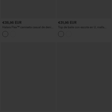
€35,95 EUR
€31,95 EUR
Halara Flex™ camiseta casual de denim
Top de baile con escote en U, malla
con cuello redondo, manga corta y
transpirable a contraste y sujetador
bolsillo
integrado