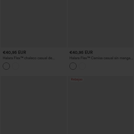
€40,95 EUR
€40,95 EUR
Halara Flex™ chaleco casual de
Halara Flex™ Camisa casual sin mangas
mezclilla a rayas con escote en V
de mezclilla con escote en V
profundo y cierre con botones
Rebajas