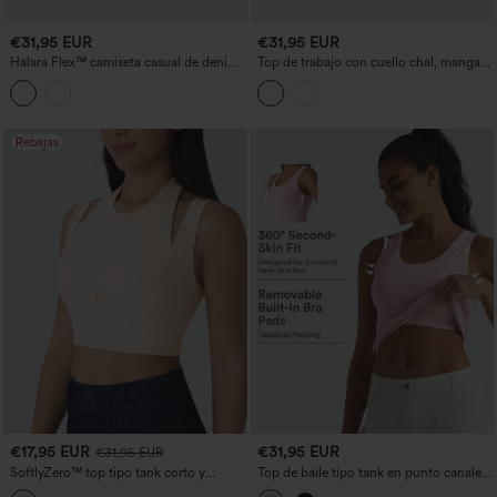
€31,95 EUR
€31,95 EUR
Halara Flex™ camiseta casual de denim
Top de trabajo con cuello chal, mangas
con cuello en V y mangas cortas
cortas y nudo delantero
Rebajas
€17,95 EUR
€31,95 EUR
€31,95 EUR
SoftlyZero™ top tipo tank corto y
Top de baile tipo tank en punto canalé
ajustado 2-en-1 con escote halter de
con escote en U y sujetador integrado -