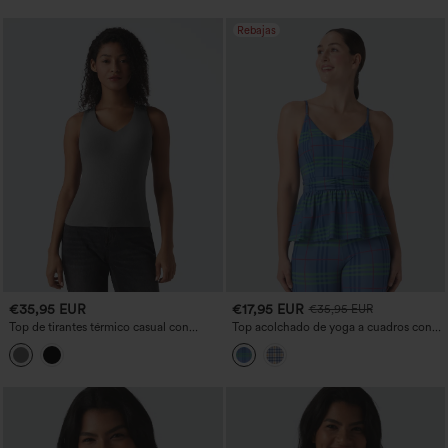
out
UPF50+
Rebajas
€35,95 EUR
€17,95 EUR
€35,95 EUR
Top de tirantes térmico casual con
Top acolchado de yoga a cuadros con
escote en V y efecto push-up - copas
volante en el bajo y tecnología Cool
D/DD/DDD/F
Touch