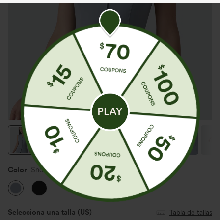
Color
Snowflake Blue
Selecciona una talla
(US)
Tabla de tallas