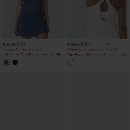
€35,95 EUR
€31,95 EUR
€35,95 EUR
Compra 1 y llévate 1 gratis
Combina y ahorra: 3 por 88,30 €
Halara Flex™ cuello mao con cremallera,
Top de yoga InstantCool con escote en
Cool Touch, denim lavado, top tank de
U y bajo curvado - UPF50+
tenis