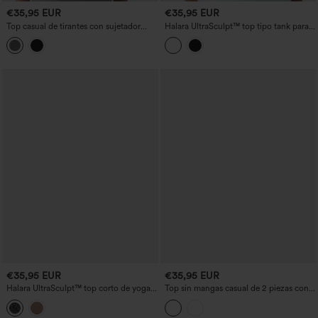
€35,95 EUR
€35,95 EUR
Top casual de tirantes con sujetador
Halara UltraSculpt™ top tipo tank para
incorporado y lazo halter en la espalda
yoga con copas moldeadas, efecto
push-up y sujeción ligera
€35,95 EUR
€35,95 EUR
Halara UltraSculpt™ top corto de yoga
Top sin mangas casual de 2 piezas con
con estampado de leopardo, escote en
escote redondo, espalda estilo racer,
U, sujetador incorporado y detalles cut-
sujetador incorporado y tacto fresco -