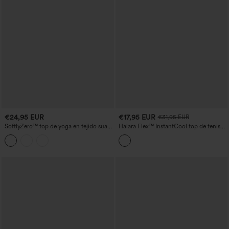
€24,95 EUR
€17,95 EUR
€31,95 EUR
SoftlyZero™ top de yoga en tejido suave
Halara Flex™ InstantCool top de tenis
con aberturas para copas DD–F
en denim lavado