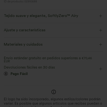
ID de producto: 02910688
Tejido suave y elegante, SoftlyZero™ Airy
Siéntete como si flotaras en el aire con nuestro tejido súper suave y
fresco al tacto.
Ajuste y características
Elástico en cuatro direcciones
Transpirable
Corte recto
Con bolsillos
Con botón
Casual
Materiales y cuidados
Sin mangas
Elasticidad alta
Elástico en 4 direcciones
Se siente fresco al tacto.
Suave y elegante
Envío estándar gratuito en pedidos superiores a
€70,46
EUR
Evacua la humedad
Devoluciones fáciles en 30 días
Pago Fácil
El logo ha sido incorporado, algunos estilos/colores podrán
variar. Es posible que algunos artículos que recibas puedan o