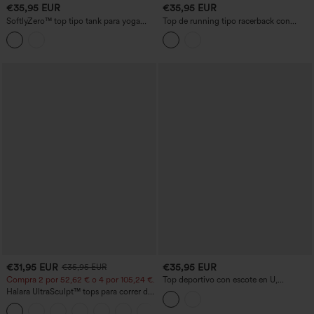
€35,95 EUR
€35,95 EUR
SoftlyZero™ top tipo tank para yoga
Top de running tipo racerback con
con sujetador incorporado, encaje en
cordón en el bajo, sujetador integrado,
contraste, espalda descubierta y detalle
tacto fresco y secado rápido — UPF50+
cruzado
€31,95 EUR
€35,95 EUR
€35,95 EUR
Compra 2 por 52,62 € o 4 por 105,24 €.
Top deportivo con escote en U,
sujetador integrado y espalda racerback
Halara UltraSculpt™ tops para correr de
cuello redondo y espalda cruzada —
+9
copas DD–F