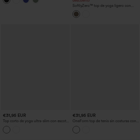
dobladillo cruzado — de mayor
descuento
longitud
SoftlyZero™ top de yoga ligero con
escote en V, espalda racerback,
dobladillo cruzado, sujetador integrado,
corte corto y tejido de tacto fresco —
UPF50+
€31,95 EUR
€31,95 EUR
Top corto de yoga ultra-slim con escote
OneForm top de tenis sin costuras con
en V, espalda con escote redondeado y
cuello de solapa, bloque de color y
encaje en contraste.
malla transpirable