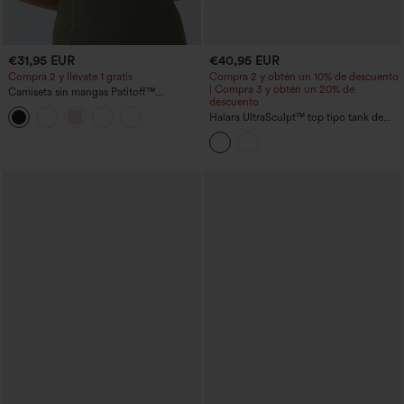
€31,95 EUR
€40,95 EUR
Compra 2 y llévate 1 gratis
Compra 2 y obtén un 10% de descuento
| Compra 3 y obtén un 20% de
Camiseta sin mangas Patitoff™
descuento
resistente al pelo de mascota con cuello
redondo
Halara UltraSculpt™ top tipo tank de
yoga con escote en U y espalda
racerback a bloques de color, con
sujetador incorporado y bolsillo