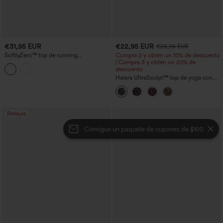
€31,95 EUR
€22,95 EUR
€26,95 EUR
SoftlyZero™ top de running
Compra 2 y obtén un 10% de descuento
InstantCool, ligero y transpirable, con
| Compra 3 y obtén un 20% de
escote en forma de corazón, tirantes
descuento
cruzados y sujetador integrado
Halara UltraSculpt™ top de yoga con
estampado de leopardo, escote en U,
sujetador incorporado y dobladillo
cruzado
Rebajas
Consigue un paquete de cupones de $100