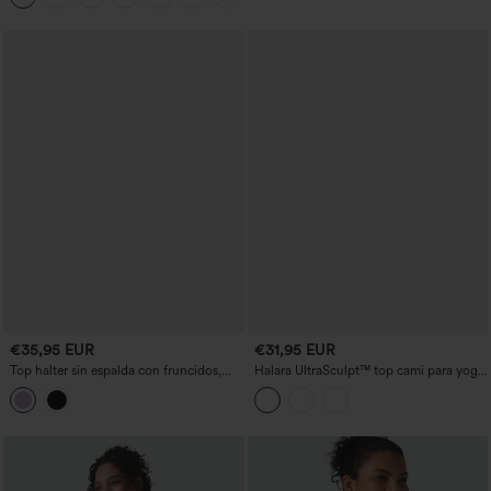
€35,95 EUR
€31,95 EUR
Top halter sin espalda con fruncidos,
Halara UltraSculpt™ top cami para yoga,
superposición de malla y sujetador
refrescante y de secado rápido, con
incorporado — top para resort
copas moldeadas - UPF50+