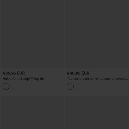
€35,95 EUR
€40,95 EUR
Halara UltraSculpt™ top de
Top corto para correr de cuello redondo
entrenamiento con sujetador integrado,
con sujetador incorporado, InstantCool,
espalda descubierta con tirantes
de secado rápido, con bolsillos -
cruzados y hebilla ajustable
UPF50+