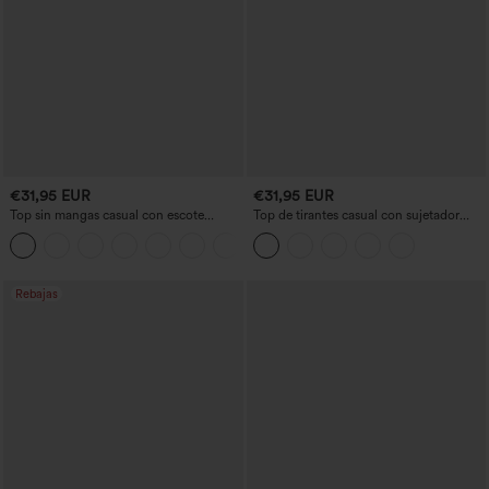
€31,95 EUR
€31,95 EUR
Top sin mangas casual con escote
Top de tirantes casual con sujetador
cuadrado y sujetador incorporado,
incorporado y escote redondeado,
copas B-E
copas B-E
Rebajas