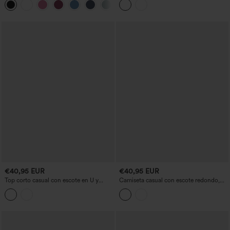
+11
curvo
€40,95 EUR
€40,95 EUR
Top corto casual con escote en U y
Camiseta casual con escote redondo,
sujetador incorporado, copas B–E
mangas cortas y sujetador incorporado,
copas B-E