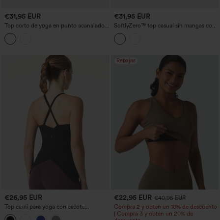
€31,95 EUR
€31,95 EUR
Top corto de yoga en punto acanalado
SoftlyZero™ top casual sin mangas con
con sobreposición de malla retorcida y
escote en U aireado, tirantes ajustables y
sujetador integrado, tacto fresco y
sujetador integrado — para copas B–D
tratamiento antiolor - UPF40+
Rebajas
€26,95 EUR
€22,95 EUR
€40,95 EUR
Top cami para yoga con escote
Compra 2 y obtén un 10% de descuento
redondeado, sujetador incorporado y
| Compra 3 y obtén un 20% de