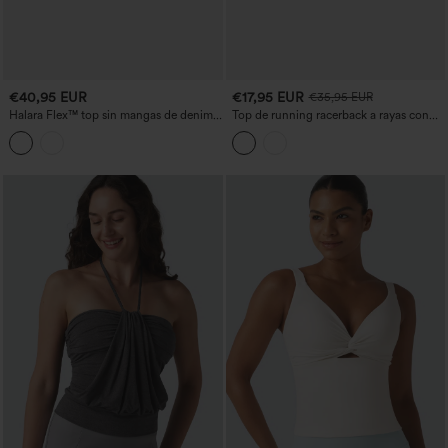
€40,95 EUR
€17,95 EUR
€35,95 EUR
Halara Flex™ top sin mangas de denim
Top de running racerback a rayas con
con cuello redondo
bajo curvo y tejido de secado rápido