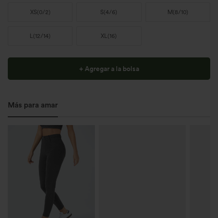
XS
(
0/2
)
S
(
4/6
)
M
(
8/10
)
L
(
12/14
)
XL
(
16
)
+ Agregar a la bolsa
Más para amar