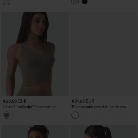
felpa y hebilla
copas B–E
€26,95 EUR
€31,95 EUR
Halara UltraSculpt™ top corto de
Top tipo tank casual fruncido con
entrenamiento con escote en V, espalda
cordón, sujetador incorporado y ojales
tipo racerback y sujeción media