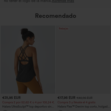
no tener el logo de la marca.
Aprende más
Recomendado
Rebajas
€31,95 EUR
€17,95 EUR
€40,95 EUR
Compra 2 por 52,62 € o 4 por 105,24 €.
Compra 3 y llévate el 4 gratis
Halara UltraSculpt™ top deportivo sin
Halara Flex™ Denim top corto, holgado
mangas con escote redondo y bajo
y acolchado