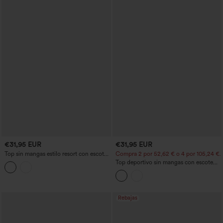
€31,95 EUR
€31,95 EUR
Top sin mangas estilo resort con escote
Compra 2 por 52,62 € o 4 por 105,24 €.
en V, bordado y bajo con volante
Top deportivo sin mangas con escote
redondo y estampado de leopardo
Rebajas