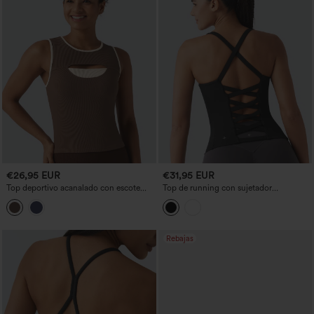
€26,95 EUR
€31,95 EUR
Top deportivo acanalado con escote
Top de running con sujetador
redondo, abertura frontal y diseño color
incorporado, espalda descubierta y
block
tirantes cruzados - de mayor longitud,
copas A-D
Rebajas