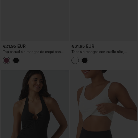
€31,95 EUR
€31,95 EUR
Top casual sin mangas de crepé con
Tops sin mangas con cuello alto,
escote en V y cremallera
asimétricos y con volante en el bajo, de
corte holgado