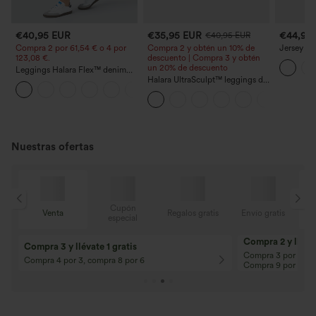
€40,95 EUR
€35,95 EUR
€44,95
€40,95 EUR
Compra 2 por 61,54 € o 4 por
Compra 2 y obtén un 10% de
Jersey ca
123,08 €.
descuento | Compra 3 y obtén
con bolsil
un 20% de descuento
Leggings Halara Flex™ denim
elásticos de tiro alto con
Halara UltraSculpt™ leggings de
bolsillos
yoga de talle alto con cordón,
estampado de cuadros y
bolsillos
Nuestras ofertas
Cupón
is
Venta
Regalos gratis
Envío gratis
especial
Compra 2 y llévat
Compra 3 y llévate 1 gratis
Compra 3 por 2, Co
Compra 4 por 3, compra 8 por 6
Compra 9 por 6