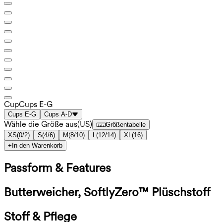
Cup
Cups E-G
Cups E-G
Cups A-D
Wähle die Größe aus
(
US
)
Größentabelle
XS
(
0/2
)
S
(
4/6
)
M
(
8/10
)
L
(
12/14
)
XL
(
16
)
+
In den Warenkorb
Passform & Features
Butterweicher, SoftlyZero™ Plüschstoff
Stoff & Pflege