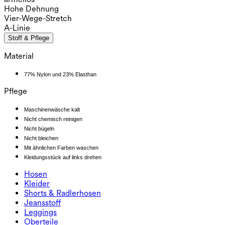
Hohe Dehnung
Vier-Wege-Stretch
A-Linie
Stoff & Pflege
Material
77% Nylon und 23% Elasthan
Pflege
Maschinenwäsche kalt
Nicht chemisch reinigen
Nicht bügeln
Nicht bleichen
Mit ähnlichen Farben waschen
Kleidungsstück auf links drehen
Hosen
Hosen
Kleider
Jogginghosen
Kleider
Shorts & Radlerhosen
Arbeitshosen
Sportkleider
Shorts & Radlerhosen
Jeansstoff
Weite Hosen
Midi- & Maxikleider
Radlerhose
Jeansstoff
Leggings
Minikleider
Jeansshorts
Jeans-Leggings
Leggings
Oberteile