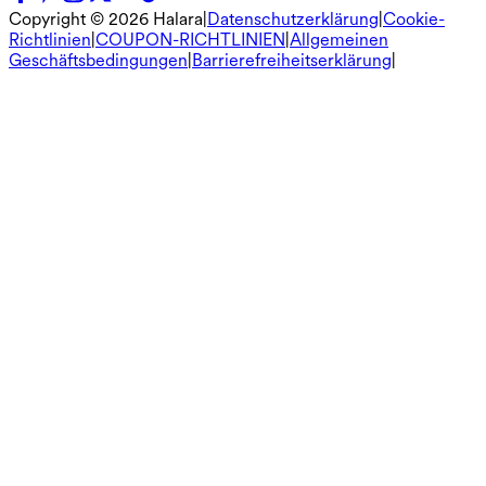
Copyright ©
2026
Halara
|
Datenschutzerklärung
|
Cookie-
Richtlinien
|
COUPON-RICHTLINIEN
|
Allgemeinen
Geschäftsbedingungen
|
Barrierefreiheitserklärung
|