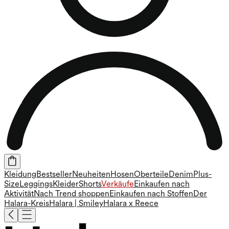
Kleidung
Bestseller
Neuheiten
Hosen
Oberteile
Denim
Plus-
Size
Leggings
Kleider
Shorts
Verkäufe
Einkaufen nach
Aktivität
Nach Trend shoppen
Einkaufen nach Stoffen
Der
Halara-Kreis
Halara | Smiley
Halara x Reece