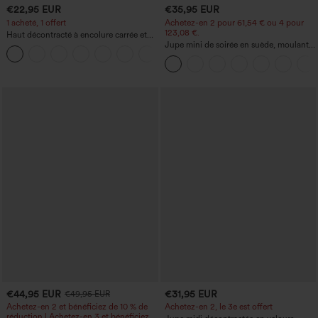
€22,95 EUR
€35,95 EUR
1 acheté, 1 offert
Achetez-en 2 pour 61,54 € ou 4 pour
123,08 €.
Haut décontracté à encolure carrée et
manches courtes
Jupe mini de soirée en suède, moulante,
+10
taille haute croisée 2-en-1 avec ourlet à
franges
€44,95 EUR
€31,95 EUR
€49,95 EUR
Achetez-en 2 et bénéficiez de 10 % de
Achetez-en 2, le 3e est offert
réduction | Achetez-en 3 et bénéficiez