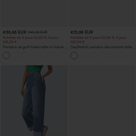
€35,95 EUR
€31,95 EUR
€40,95 EUR
Achetez-en 2 pour 52,62 €, 4 pour
Achetez-en 2 pour 52,62 €, 4 pour
105,24 €
105,24 €
Pantalon de golf fuselé taille mi-haute à
DayStretch pantalon décontracté taille
cordon, ourlet incurvé, séchage rapide,
haute à jambe en forme de tonneau
+2
avec poches — UPF40+
avec poches