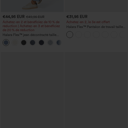
€44,95 EUR
€31,95 EUR
€49,95 EUR
Achetez-en 2 et bénéficiez de 10 % de
Achetez-en 2, le 3e est offert
réduction | Achetez-en 3 et bénéficiez
Halara Flex™ Pantalon de travail taille
de 20 % de réduction
haute avec poche latérale arrière et
Halara Flex™ jean décontracté taille
légère coupe évasée
haute, large, avec poches, ourlet
+1
retroussé et effet délavé