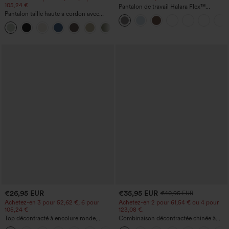
105,24 €
Pantalon de travail Halara Flex™
Pantalon taille haute à cordon avec
DayStretch à taille haute, avec poches et
poches, jambe large et coupe ample,
coupe droite
+15
style décontracté, effet lin
€26,95 EUR
€35,95 EUR
€40,95 EUR
Achetez-en 3 pour 52,62 €, 6 pour
Achetez-en 2 pour 61,54 € ou 4 pour
105,24 €
123,08 €.
Top décontracté à encolure ronde,
Combinaison décontractée chinée à
manches chauve-souris et coupe ample
bretelles réglables, fronces et jambes