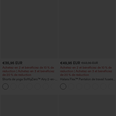
€35,95 EUR
€49,95 EUR
€53,95 EUR
Achetez-en 2 et bénéficiez de 10 % de
Achetez-en 2 et bénéficiez de 10 % de
réduction | Achetez-en 3 et bénéficiez
réduction | Achetez-en 3 et bénéficiez
de 20 % de réduction
de 20 % de réduction
Shorts de yoga SoftlyZero™ Airy 2-en-1
Halara Flex™ Pantalon de travail fuselé,
InstantCool, super taille haute, 7" avec
uni, taille haute, avec poches
+23
poches