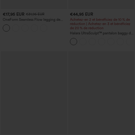
€17,95 EUR
€44,95 EUR
€31,95 EUR
OneForm Seamless Flow legging de
Achetez-en 2 et bénéficiez de 10 % de
yoga taille haute, gainant pour le ventre
réduction | Achetez-en 3 et bénéficiez
et effet rehausseur de fesses
de 20 % de réduction
Halara UltraSculpt™ pantalon baggy de
yoga taille haute à effet gainant pour le
ventre, à rayures color block, avec
poches