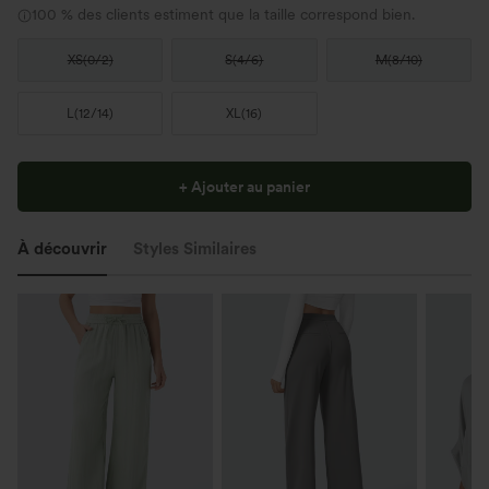
100 % des clients estiment que la taille correspond bien.
XS
(
0/2
)
S
(
4/6
)
M
(
8/10
)
L
(
12/14
)
XL
(
16
)
+ Ajouter au panier
À découvrir
Styles Similaires