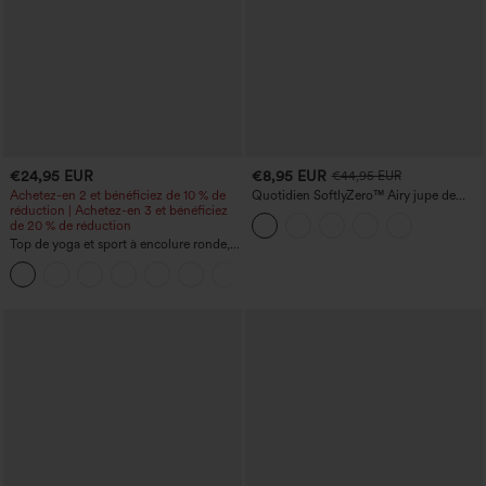
€24,95 EUR
€8,95 EUR
€44,95 EUR
Achetez-en 2 et bénéficiez de 10 % de
Quotidien SoftlyZero™ Airy jupe de
réduction | Achetez-en 3 et bénéficiez
tennis mini croisée 2-en-1 avec poche
de 20 % de réduction
latérale InstantCool - Lucid
Top de yoga et sport à encolure ronde,
manches courtes, à fronces, effet
+11
rafraîchissant au toucher - UPF50+