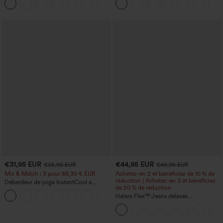
+1
larges, avec poches — facile comme
tout
€31,95 EUR
€44,95 EUR
€35,95 EUR
€49,95 EUR
Mix & Match : 3 pour 88,30 € EUR
Achetez-en 2 et bénéficiez de 10 % de
réduction | Achetez-en 3 et bénéficiez
Débardeur de yoga InstantCool à
de 20 % de réduction
encolure en U et ourlet arrondi –
UPF50+
Halara Flex™ Jeans délavés
décontractés, coupe baggy à jambe
large, taille basse asymétrique, poches
zippées