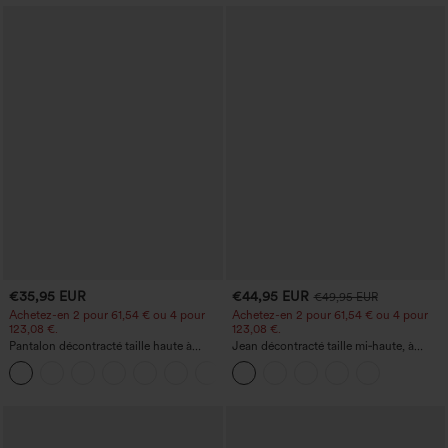
€35,95 EUR
€44,95 EUR
€49,95 EUR
Achetez-en 2 pour 61,54 € ou 4 pour
Achetez-en 2 pour 61,54 € ou 4 pour
123,08 €.
123,08 €.
Pantalon décontracté taille haute à
Jean décontracté taille mi‑haute, à
jambe droite, effet lin, avec poches
cordon de serrage, avec poches
+5