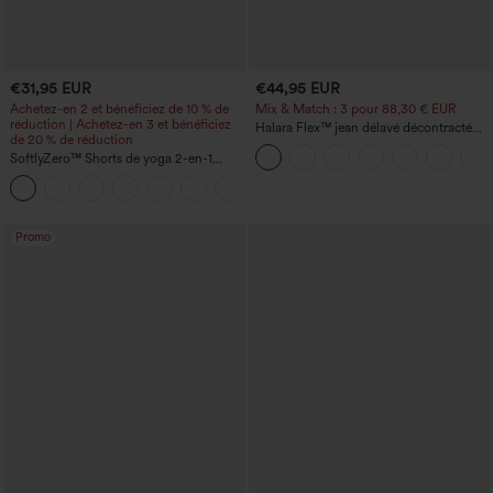
€31,95 EUR
€44,95 EUR
Achetez-en 2 et bénéficiez de 10 % de
Mix & Match : 3 pour 88,30 € EUR
réduction | Achetez-en 3 et bénéficiez
Halara Flex™ jean délavé décontracté
de 20 % de réduction
taille haute à poches, coupe baggy à
SoftlyZero™ Shorts de yoga 2-en-1
jambe large
InstantCool, super taille haute, aérés, 5''
+20
avec poches — longueur allongée
Promo