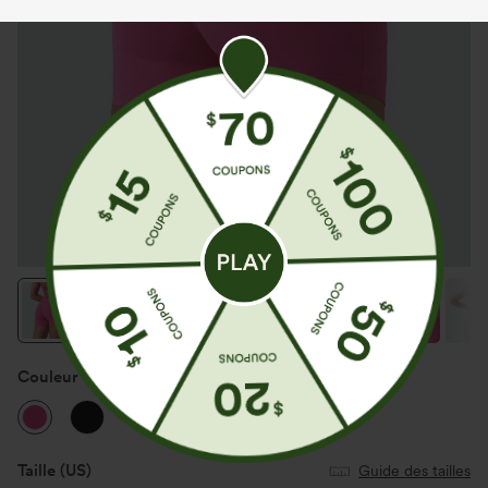
Couleur
Fuchsia Purple
Taille
(US)
Guide des tailles