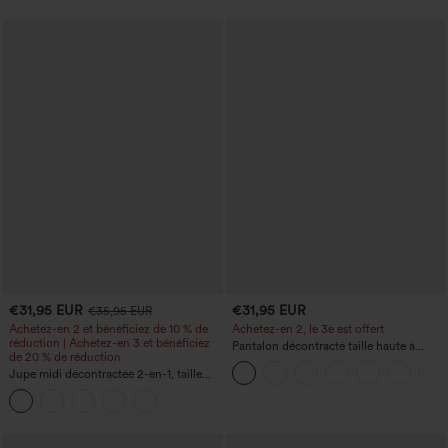
micro-gaufre
€31,95 EUR
€31,95 EUR
€35,95 EUR
Achetez-en 2 et bénéficiez de 10 % de
Achetez-en 2, le 3e est offert
réduction | Achetez-en 3 et bénéficiez
Pantalon décontracté taille haute à
de 20 % de réduction
cordon, coupe large en mélange de lin,
Jupe midi décontractée 2-en-1, taille
avec poches
haute à effet gainant, froncée avec
ourlet arrondi, en polaire et PU