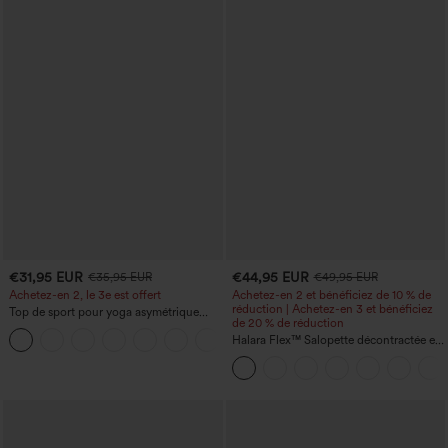
€31,95 EUR
€44,95 EUR
€35,95 EUR
€49,95 EUR
Achetez-en 2, le 3e est offert
Achetez-en 2 et bénéficiez de 10 % de
réduction | Achetez-en 3 et bénéficiez
Top de sport pour yoga asymétrique
de 20 % de réduction
(une épaule) à manches longues avec
+4
ouverture pour le pouce, ourlet arrondi
Halara Flex™ Salopette décontractée en
haut-bas, séchage rapide, soutien-gorge
denim lavé à encolure en V avec poche
intégré.