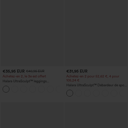
€35,95 EUR
€31,95 EUR
€40,95 EUR
Achetez-en 2, le 3e est offert
Achetez-en 2 pour 52,62 €, 4 pour
105,24 €
Halara UltraSculpt™ leggings
d'entraînement taille haute — fronces
Halara UltraSculpt™ Débardeur de sport
+11
liftantes pour le fessier, maintien gainant
à col rond et ourlet arrondi
du ventre et poche