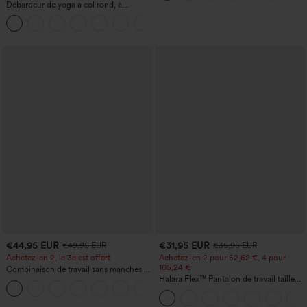
Débardeur de yoga à col rond, à
fronces, effet rafraîchissant - UPF50+
+16
€44,95 EUR
€31,95 EUR
€49,95 EUR
€35,95 EUR
Achetez-en 2, le 3e est offert
Achetez-en 2 pour 52,62 €, 4 pour
105,24 €
Combinaison de travail sans manches à
encolure bateau, côtés noués, toucher
Halara Flex™ Pantalon de travail taille
+8
frais, rayée, avec poches — Édition Easy
haute sculptant la silhouette, gainant la
Peezy
taille, avec poches, jambe large en