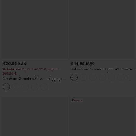
€26,95 EUR
€44,95 EUR
Achetez-en 3 pour 52,62 €, 6 pour
Halara Flex™ Jeans cargo décontractés
105,24 €
taille mi-haute, jambes droites, avec
poches
OneForm Seamless Flow — leggings de
yoga sans coutures, taille mi-haute, effet
gainant pour le ventre et liftant pour les
fesses
Promo