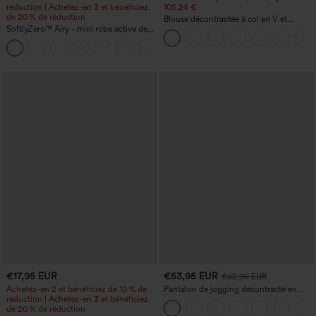
réduction | Achetez-en 3 et bénéficiez
105,24 €
de 20 % de réduction
Blouse décontractée à col en V et
SoftlyZero™ Airy - mini robe active de
manches courtes bouffantes
danse 2-en-1 à effet "Cool Touch" avec
+9
poches — Édition Easy Peezy —
Longueur allongée
€17,95 EUR
€53,95 EUR
€62,95 EUR
Achetez-en 2 et bénéficiez de 10 % de
Pantalon de jogging décontracté en
réduction | Achetez-en 3 et bénéficiez
French terry à imprimé denim, taille mi-
de 20 % de réduction
haute, style jean, avec poches