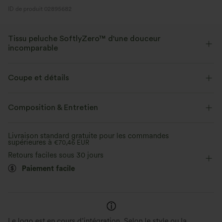
ID de produit 02895682
Tissu peluche SoftlyZero™ d'une douceur
incomparable
Douceur incomparable, élasticité quadridirectionnelle et confort
respirant pour un port tout au long de la journée.
Coupe et détails
Toucher ultra doux
Extensible dans les 4 sens
Taille plate
Poches latérales
Découpes
Torsadé
Composition & Entretien
Enfilable
Yoga et Pilates
12,5 cm
Taille haute
Tissu respirant
Évacue l’humidité
Livraison standard gratuite pour les commandes
supérieures à
Ajusté
€70,46 EUR
Haute élasticité
Élasticité quatre directions
Retours faciles sous 30 jours
Skinny
Paiement facile
Le logo est en cours d’intégration. Selon le style ou la