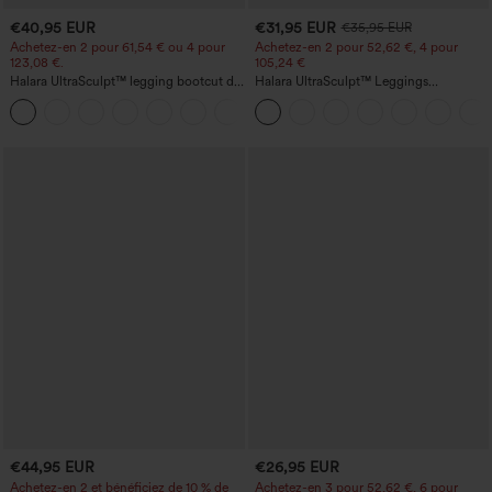
€40,95 EUR
€31,95 EUR
€35,95 EUR
Achetez-en 2 pour 61,54 € ou 4 pour
Achetez-en 2 pour 52,62 €, 4 pour
123,08 €.
105,24 €
Halara UltraSculpt™ legging bootcut de
Halara UltraSculpt™ Leggings
yoga taille haute — fronces liftantes au
d'entraînement sculptants taille haute,
+11
niveau des fesses, maintien du ventre,
effet ventre plat, avec poche
poche, effet sculptant
€44,95 EUR
€26,95 EUR
Achetez-en 2 et bénéficiez de 10 % de
Achetez-en 3 pour 52,62 €, 6 pour