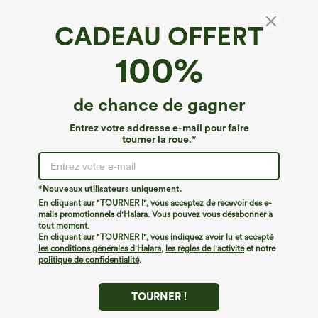
CADEAU OFFERT
Peluche SoftlyZero™*
100%
SoftlyZero™ short cycliste de yoga en tissu
pelucheux, taille haute, dos torsadé, 5'' avec
poches
€26,95 EUR
de chance de gagner
Entrez votre addresse e-mail pour faire
tourner la roue.*
*Nouveaux utilisateurs uniquement.
En cliquant sur "TOURNER !", vous acceptez de recevoir des e-
mails promotionnels d'Halara. Vous pouvez vous désabonner à
tout moment.
En cliquant sur "TOURNER !", vous indiquez avoir lu et accepté
les conditions générales d'Halara
,
les règles de l'activité
et notre
politique de confidentialité
.
TOURNER !