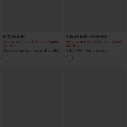
€40,95 EUR
€35,95 EUR
€44,95 EUR
Achetez-en 2 pour 61,54 € ou 4 pour
Achetez-en 2 pour 61,54 € ou 4 pour
123,08 €.
123,08 €.
DayStretch pantalon cargo slim taille
Halara Flex™ Jeans bootcut
haute, poches zippées, uni
décontractés taille haute, effet délavé,
+10
avec poches