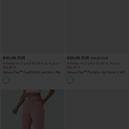
€40,95 EUR
€26,95 EUR
€31,95 EUR
Achetez-en 2 pour 61,54 € ou 4 pour
Achetez-en 2 pour 52,62 €, 4 pour
123,08 €.
105,24 €
Halara Flex™ DayStretch pantalon flare
Halara Flex™ Pantalon de travail à taille
de travail, taille mi-haute, poche latérale
haute, jambe large, avec poches, en
+12
zippée
maille gaufrée