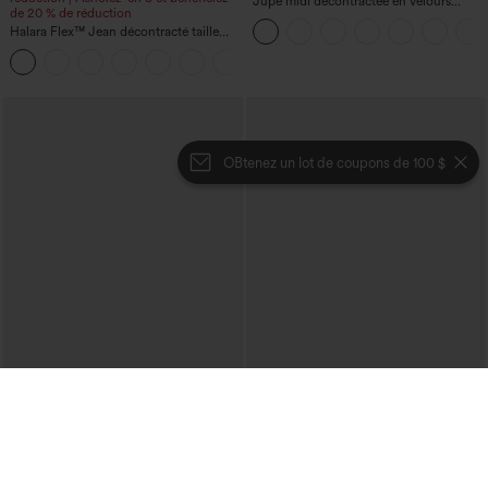
Jupe midi décontractée en velours
de 20 % de réduction
côtelé, taille mi-haute, poches avant
Halara Flex™ Jean décontracté taille
latérales à rabat
haute, jambe droite, délavé, avec poches
+3
OBtenez un lot de coupons de 100 $
€40,95 EUR
€31,95 EUR
Pull décontracté à col bateau et
Pantalon décontracté en velours côtelé,
manches chauve-souris
taille mi-haute, poche zippée
+1