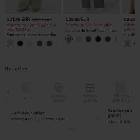
€31,95 EUR
€35,95 EUR
€26,95
€35,95 EUR
Achetez-en 2 pour 52,62 €, 4
Achetez-en 2, le 3e est offert
Achetez-e
pour 105,24 €
pour 105,
Pantalon de travail Halara Flex™
Pantalon taille haute à cordon
DayStretch à taille haute, avec
Top décon
avec poches, jambe large et
poches et coupe droite
ronde, m
+15
coupe ample, style décontracté,
et coupe
effet lin
Nos offres
N
Coupon
Cadeaux
LIVRAISON
Vente
E
spécial
gratuits
GRATUITE
Achetez-en 2, ob
3 achetés, 1 offert
gratuit
Achetez 4 pour 3, achetez 8 pour 6
3 pour 2, 6 pour 4,