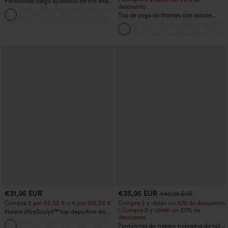
Pantalones cargo ajustados de tiro alto
descuento
con múltiples bolsillos y cremallera con
+10
botones
Top de yoga de tirantes con escote
redondo, fruncido y tacto fresco -
UPF50+
€31,95 EUR
€35,95 EUR
€40,95 EUR
Compra 2 por 52,62 € o 4 por 105,24 €.
Compra 2 y obtén un 10% de descuento
| Compra 3 y obtén un 20% de
Halara UltraSculpt™ top deportivo sin
descuento
mangas con escote redondo y bajo
+11
curvo
Pantalones de trabajo holgados de talle