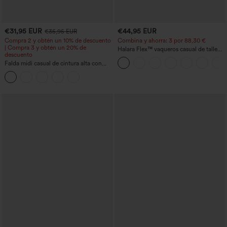
€31,95 EUR
€44,95 EUR
€35,95 EUR
Compra 2 y obtén un 10% de descuento
Combina y ahorra: 3 por 88,30 €
| Compra 3 y obtén un 20% de
Halara Flex™ vaqueros casual de talle
descuento
alto con bolsillos, estilo baggy de pierna
Falda midi casual de cintura alta con
ancha, efecto lavado
control abdominal, fruncida, bajo curvo,
2 en 1 en forro polar y PU