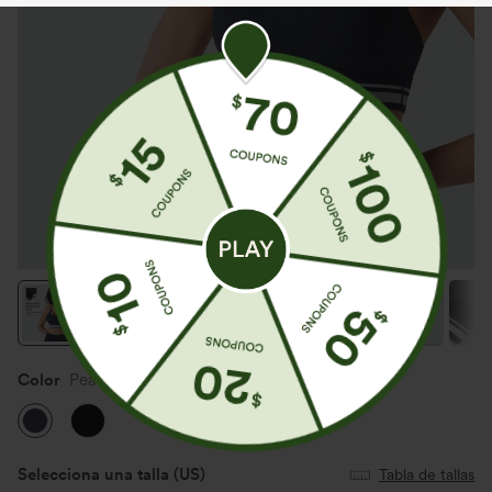
Color
Peacoat
Selecciona una talla
(US)
Tabla de tallas