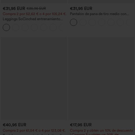
€31,95 EUR
€31,95 EUR
€35,95 EUR
Compra 2 por 52,62 € o 4 por 105,24 €.
Pantalón de pana de tiro medio con
cremallera
Leggings SoCinched entrenamiento
moldeador abdomen bolsillo lateral tiro
+16
alto
€40,95 EUR
€17,95 EUR
Compra 2 por 61,54 € o 4 por 123,08 €.
Compra 2 y obtén un 10% de descuento
| Compra 3 y obtén un 20% de