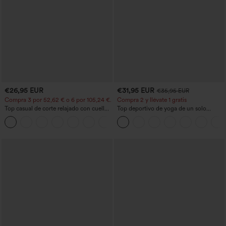
€26,95 EUR
€31,95 EUR
€35,95 EUR
Compra 3 por 52,62 € o 6 por 105,24 €.
Compra 2 y llévate 1 gratis
Top casual de corte relajado con cuello
Top deportivo de yoga de un solo
redondo y mangas murciélago.
hombro, manga larga con agujero para
+1
el pulgar, dobladillo curvo estilo high-
low (frente más corto, espalda más
larga), de secado rápido, con sujetador
incorporado