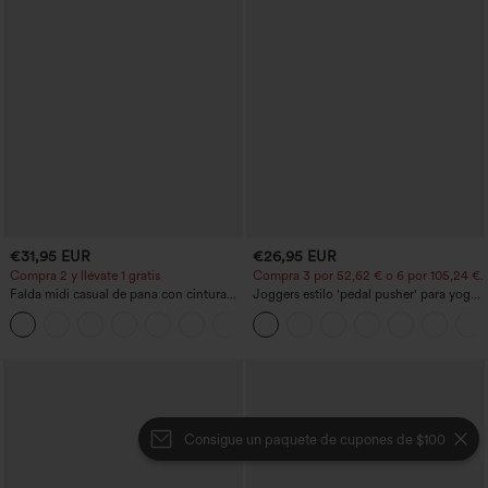
€31,95 EUR
€26,95 EUR
Compra 2 y llévate 1 gratis
Compra 3 por 52,62 € o 6 por 105,24 €.
Falda midi casual de pana con cintura
Joggers estilo 'pedal pusher' para yoga
media y bolsillo lateral frontal con
de talle alto, fruncidos y jaspeados, con
+1
solapa
bolsillos
Consigue un paquete de cupones de $100