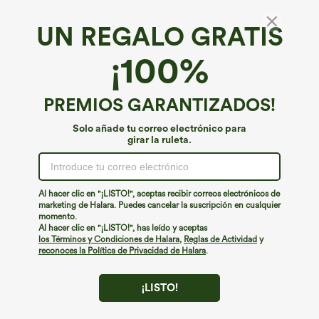
UN REGALO GRATIS
Peluche SoftlyZero™*
¡100%
SoftlyZero™ Plush sujetador deportivo para
entrenamiento en tejido tipo plush, soporte
ligero, espalda cruzada y descubierta, franjas
€35,95 EUR
PREMIOS GARANTIZADOS!
Buy 2, Get 1 Free
en bloques de color y copa integrada
Solo añade tu correo electrónico para
girar la ruleta.
Al hacer clic en "¡LISTO!", aceptas recibir correos electrónicos de
marketing de Halara. Puedes cancelar la suscripción en cualquier
momento.
Al hacer clic en "¡LISTO!", has leído y aceptas
los Términos y Condiciones de Halara
,
Reglas de Actividad
y
reconoces la Política de Privacidad de Halara
.
¡LISTO!