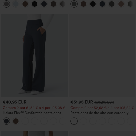
+23
bolsillos
€40,95 EUR
€31,95 EUR
€35,95 EUR
Compra 2 por 61,54 € o 4 por 123,08 €.
Compra 2 por 52,62 € o 4 por 105,24 €.
Halara Flex™ DayStretch pantalones
Pantalones de tiro alto con cordón y
acampanados de trabajo de tiro medio
bolsillos, pernera ancha, holgados y de
+12
con bolsillo lateral con cremallera
estilo casual con tacto de lino.