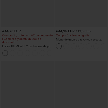
€44,95 EUR
€44,95 EUR
€49,95 EUR
Compra 2 y obtén un 10% de descuento
Compra 2 y llévate 1 gratis
| Compra 3 y obtén un 20% de
Mono de trabajo a rayas con escote
descuento
barco, sin mangas, lazo lateral, tacto
Halara UltraSculpt™ pantalones de yoga
Cool Touch y bolsillos - Edición Easy
holgados de talle alto con control
Peezy
abdominal, rayas color block y bolsillos