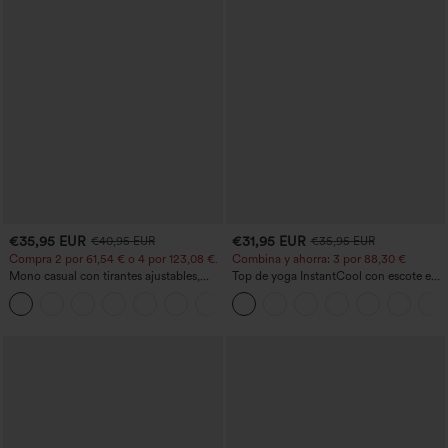
€35,95 EUR
€31,95 EUR
€40,95 EUR
€35,95 EUR
Compra 2 por 61,54 € o 4 por 123,08 €.
Combina y ahorra: 3 por 88,30 €
Mono casual con tirantes ajustables,
Top de yoga InstantCool con escote en
fruncidos, pierna ancha, tejido jaspeado
U y bajo curvado - UPF50+
+10
y bolsillos - Easy Peezy