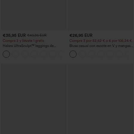
€35,95 EUR
€26,95 EUR
€40,95 EUR
Compra 2 y llévate 1 gratis
Compra 3 por 52,62 € o 6 por 105,24 €.
Halara UltraSculpt™ leggings de
Blusa casual con escote en V y mangas
entrenamiento moldeadores de talle alto
cortas abullonadas
+11
con fruncido trasero que realza los
glúteos, control de abdomen y bolsillos