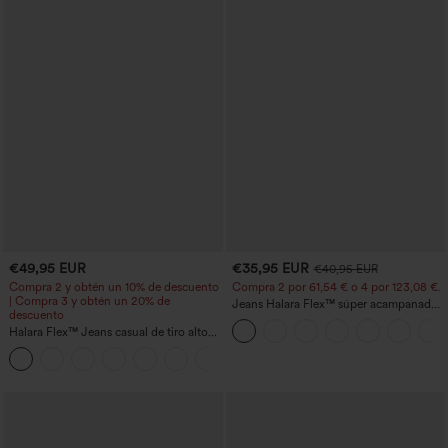
€49,95 EUR
€35,95 EUR
€40,95 EUR
Compra 2 y obtén un 10% de descuento
Compra 2 por 61,54 € o 4 por 123,08 €.
| Compra 3 y obtén un 20% de
Jeans Halara Flex™ súper acampanado
descuento
elástico lavado bolsillo cruzado tiro alto
Halara Flex™ Jeans casual de tiro alto
con control abdominal, pernera ancha y
bolsillos