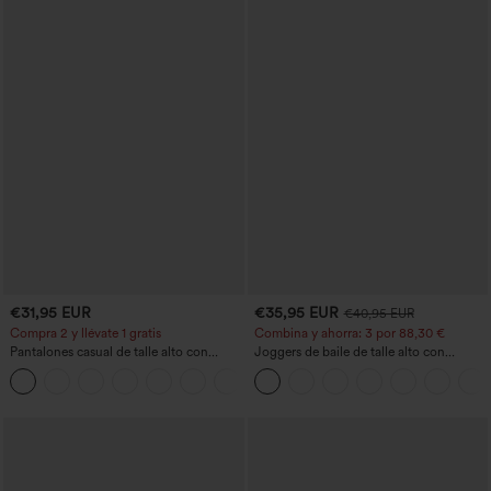
€31,95 EUR
€35,95 EUR
€40,95 EUR
Compra 2 y llévate 1 gratis
Combina y ahorra: 3 por 88,30 €
Pantalones casual de talle alto con
Joggers de baile de talle alto con
cordón, pernera ancha, en mezcla de
cordón, fruncidos, corte cónico, secado
+5
lino y con bolsillos
rápido, tacto fresco y bolsillos - UPF40+