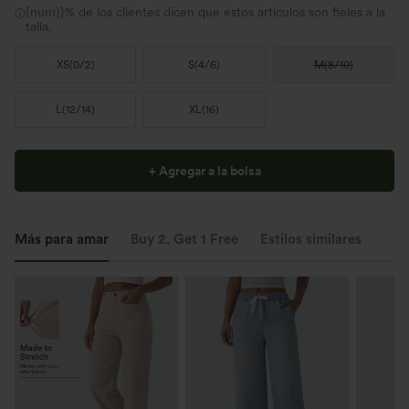
{num}}% de los clientes dicen que estos artículos son fieles a la
talla.
XS
(
0/2
)
S
(
4/6
)
M
(
8/10
)
L
(
12/14
)
XL
(
16
)
+ Agregar a la bolsa
Más para amar
Buy 2, Get 1 Free
Estilos similares