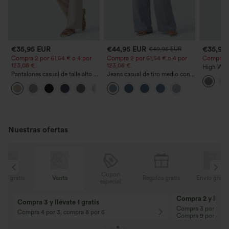
€35,95 EUR
€44,95 EUR
€35,95
€49,95 EUR
Compra 2 por 61,54 € o 4 por
Compra 2 por 61,54 € o 4 por
Compra 2 y
123,08 €.
123,08 €.
High Wais
Pantalones casual de talle alto y
Jeans casual de tiro medio con
Straight 
pierna recta con tacto de lino y
cordón y bolsillos
+5
bolsillos
Nuestras ofertas
Cupón
is
Venta
Regalos gratis
Envío gratis
especial
Compra 2 y llévat
Compra 3 y llévate 1 gratis
Compra 3 por 2, Co
Compra 4 por 3, compra 8 por 6
Compra 9 por 6