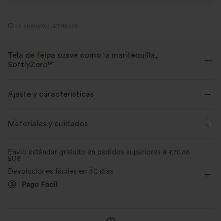
ID de producto: 02998338
Tela de felpa suave como la mantequilla,
SoftlyZero™
Suave como la mantequilla, elástico en cuatro direcciones y con
tecnología que absorbe la humedad para una comodidad que dura todo
Ajuste y características
el día.
Corte ajustado
Sujetador integrado
Espalda cruzada
Materiales y cuidados
Suave como la mantequilla
Cuello en U
Cruzado
Fácil de poner
Elástico en cuatro direcciones
Transpirable
Envío estándar gratuito en pedidos superiores a
€70,46
EUR
Bloques de color
Sin mangas
Elasticidad alta
Devoluciones fáciles en 30 días
Evacua la humedad
Elástico en 4 direcciones
Pago Fácil