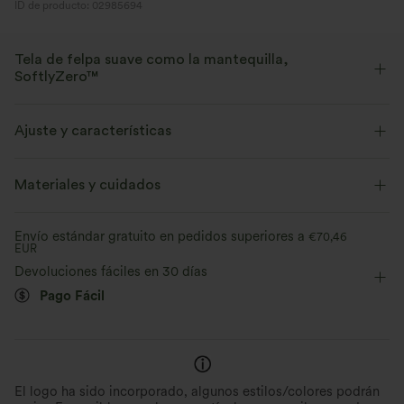
ID de producto: 02985694
Tela de felpa suave como la mantequilla,
SoftlyZero™
Suave como la mantequilla, elástico en cuatro direcciones y con
tecnología que absorbe la humedad para una comodidad que dura todo
Ajuste y características
el día.
Cintura plana
Cruzado
Encaje
Materiales y cuidados
Suave como la mantequilla
Tiras ajustables/Lazo ajustable
Mini
Tiro medio
Elástico en cuatro direcciones
Transpirable
Envío estándar gratuito en pedidos superiores a
€70,46
EUR
Elasticidad alta
Elástico en 4 direcciones
Devoluciones fáciles en 30 días
Evacua la humedad
Pago Fácil
El logo ha sido incorporado, algunos estilos/colores podrán