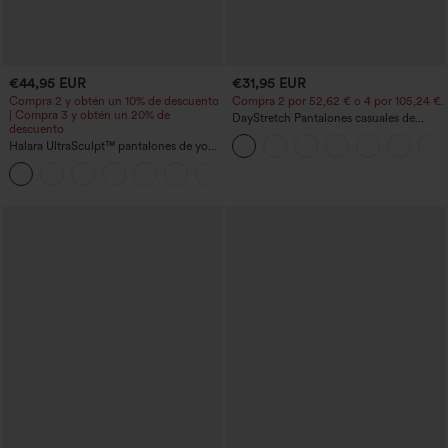
€44,95 EUR
€31,95 EUR
Compra 2 y obtén un 10% de descuento
Compra 2 por 52,62 € o 4 por 105,24 €.
| Compra 3 y obtén un 20% de
DayStretch Pantalones casuales de
descuento
cintura alta con pernera tipo barril y
Halara UltraSculpt™ pantalones de yoga
bolsillos
holgados de talle alto con control
abdominal, rayas color block y bolsillos