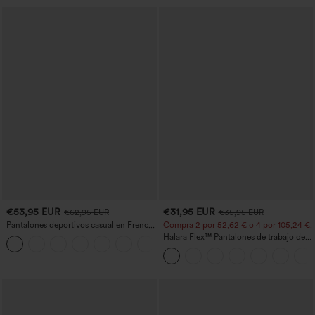
€53,95 EUR
€31,95 EUR
€62,95 EUR
€35,95 EUR
Pantalones deportivos casual en French
Compra 2 por 52,62 € o 4 por 105,24 €.
terry con estampado denim, tiro medio,
Halara Flex™ Pantalones de trabajo de
estilo jeans y bolsillos
talle alto, moldeadores del cuerpo, que
estilizan la cintura, con bolsillos, de
pierna ancha en micro‑waffle