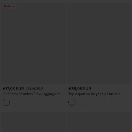
Rebajas
€17,95 EUR
€35,95 EUR
€31,95 EUR
OneForm Seamless Flow leggings de
Top deportivo de yoga de un solo
yoga de talle alto con control abdominal
hombro, manga corta, dobladillo curvo,
y realce de glúteos
corte alto-bajo (más largo detrás), de
secado rápido y con sujetador integrado