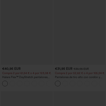
€40,95 EUR
€31,95 EUR
€35,95 EUR
Compra 2 por 61,54 € o 4 por 123,08 €.
Compra 2 por 52,62 € o 4 por 105,24 €.
Halara Flex™ DayStretch pantalones
Pantalones de tiro alto con cordón y
acampanados de trabajo de tiro medio
bolsillos, pernera ancha, holgados y de
+12
con bolsillo lateral con cremallera
estilo casual con tacto de lino.