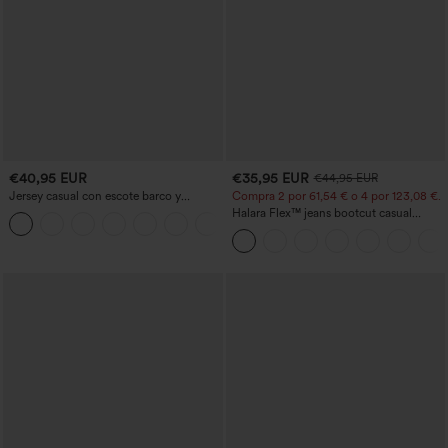
€40,95 EUR
€35,95 EUR
€44,95 EUR
Jersey casual con escote barco y
Compra 2 por 61,54 € o 4 por 123,08 €.
mangas murciélago
Halara Flex™ jeans bootcut casual
+1
lavados, de talle alto y con bolsillos