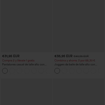
€31,95 EUR
€35,95 EUR
€40,95 EUR
Compra 2 y llévate 1 gratis
Combina y ahorra: 3 por 88,30 €
Pantalones casual de talle alto con
Joggers de baile de talle alto con
cordón, pernera ancha, en mezcla de
cordón, fruncidos, corte cónico, secado
+5
lino y con bolsillos
rápido, tacto fresco y bolsillos - UPF40+