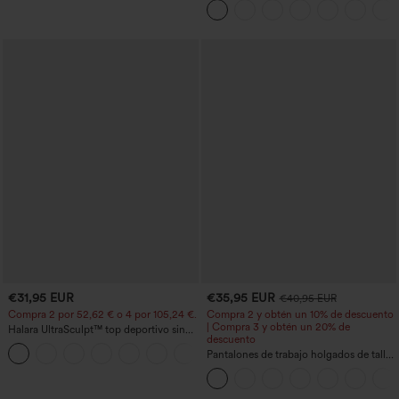
UPF50+
€31,95 EUR
€35,95 EUR
€40,95 EUR
Compra 2 por 52,62 € o 4 por 105,24 €.
Compra 2 y obtén un 10% de descuento
| Compra 3 y obtén un 20% de
Halara UltraSculpt™ top deportivo sin
descuento
mangas con escote redondo y bajo
+11
curvo
Pantalones de trabajo holgados de talle
medio con bolsillos y pernera estilo
barril