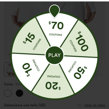
Color
Blanco
Selecciona una talla
(US)
Tabla de tallas