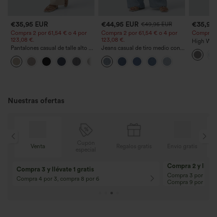
€35,95 EUR
€44,95 EUR
€35,95
€49,95 EUR
Compra 2 por 61,54 € o 4 por
Compra 2 por 61,54 € o 4 por
Compra 2 y
123,08 €.
123,08 €.
High Wais
Pantalones casual de talle alto y
Jeans casual de tiro medio con
Straight 
pierna recta con tacto de lino y
cordón y bolsillos
+5
bolsillos
Nuestras ofertas
Cupón
is
Venta
Regalos gratis
Envío gratis
especial
Compra 2 y llévat
Compra 3 y llévate 1 gratis
Compra 3 por 2, Co
Compra 4 por 3, compra 8 por 6
Compra 9 por 6