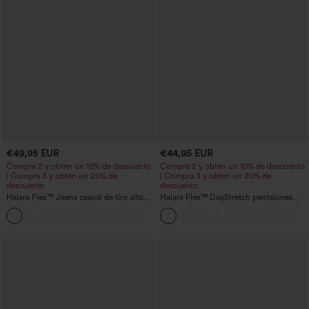
€49,95 EUR
€44,95 EUR
Compra 2 y obtén un 10% de descuento
Compra 2 y obtén un 10% de descuento
| Compra 3 y obtén un 20% de
| Compra 3 y obtén un 20% de
descuento
descuento
Halara Flex™ Jeans casual de tiro alto
Halara Flex™ DayStretch pantalones
con control abdominal, pernera ancha y
acampanados de trabajo de cintura alta
bolsillos
con bolsillos