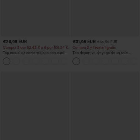
€26,95 EUR
€31,95 EUR
€35,95 EUR
Compra 3 por 52,62 € o 6 por 105,24 €.
Compra 2 y llévate 1 gratis
Top casual de corte relajado con cuello
Top deportivo de yoga de un solo
redondo y mangas murciélago.
hombro, manga larga con agujero para
+1
el pulgar, dobladillo curvo estilo high-
low (frente más corto, espalda más
larga), de secado rápido, con sujetador
incorporado