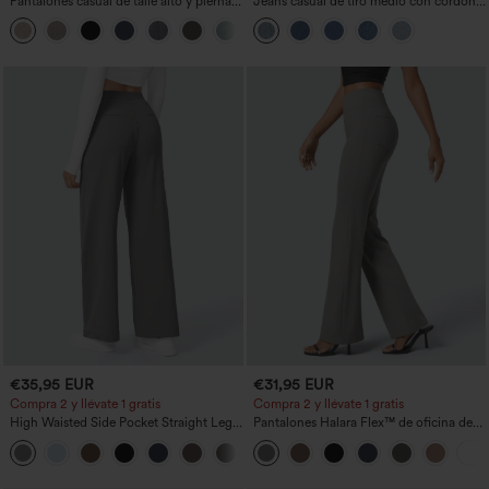
Pantalones casual de talle alto y pierna
Jeans casual de tiro medio con cordón y
recta con tacto de lino y bolsillos
bolsillos
+5
€35,95 EUR
€31,95 EUR
Compra 2 y llévate 1 gratis
Compra 2 y llévate 1 gratis
High Waisted Side Pocket Straight Leg
Pantalones Halara Flex™ de oficina de
Work Pants
tiro alto ligeramente acampanados con
+23
bolsillos