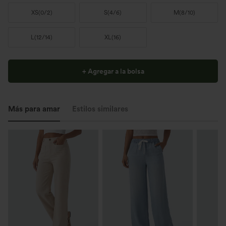
XS
(
0/2
)
S
(
4/6
)
M
(
8/10
)
L
(
12/14
)
XL
(
16
)
+ Agregar a la bolsa
Más para amar
Estilos similares