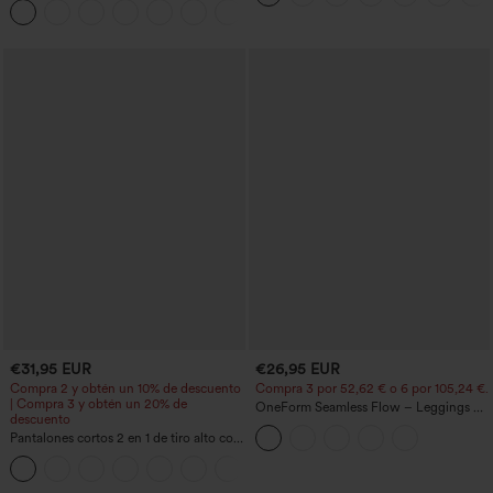
+29
acampanado -Wannabe -Easy Peezy
€31,95 EUR
€26,95 EUR
Compra 2 y obtén un 10% de descuento
Compra 3 por 52,62 € o 6 por 105,24 €.
| Compra 3 y obtén un 20% de
OneForm Seamless Flow – Leggings de
descuento
yoga sin costuras, tiro medio, control de
Pantalones cortos 2 en 1 de tiro alto con
abdomen y realce de glúteos
bolsillo interior y trasero
+25