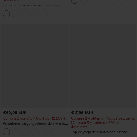
descuento
Falda midi casual de cintura alta con
control abdominal, fruncida, bajo curvo,
2 en 1 en forro polar y PU
€40,95 EUR
€17,95 EUR
Compra 2 por 61,54 € o 4 por 123,08 €.
Compra 2 y obtén un 10% de descuento
| Compra 3 y obtén un 20% de
Pantalones cargo ajustados de tiro alto
descuento
con múltiples bolsillos y cremallera con
+10
botones
Top de yoga de tirantes con escote
redondo, fruncido y tacto fresco -