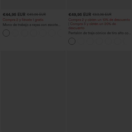
€44,95 EUR
€49,95 EUR
€49,95 EUR
€53,95 EUR
Compra 2 y llévate 1 gratis
Compra 2 y obtén un 10% de descuento
| Compra 3 y obtén un 20% de
Mono de trabajo a rayas con escote
descuento
barco, sin mangas, lazo lateral, tacto
+8
Cool Touch y bolsillos - Edición Easy
Pantalón de traje cónico de tiro alto con
Peezy
bolsillos