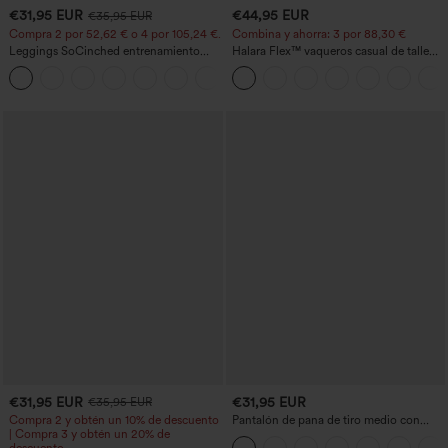
€31,95 EUR
€44,95 EUR
€35,95 EUR
Compra 2 por 52,62 € o 4 por 105,24 €.
Combina y ahorra: 3 por 88,30 €
Leggings SoCinched entrenamiento
Halara Flex™ vaqueros casual de talle
moldeador abdomen bolsillo lateral tiro
alto con bolsillos, estilo baggy de pierna
+16
alto
ancha, efecto lavado
€31,95 EUR
€31,95 EUR
€35,95 EUR
Compra 2 y obtén un 10% de descuento
Pantalón de pana de tiro medio con
| Compra 3 y obtén un 20% de
cremallera