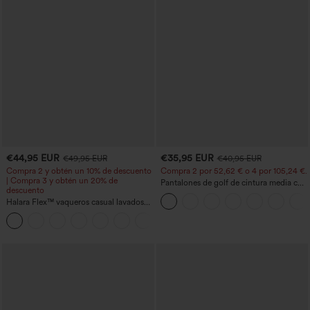
€44,95 EUR
€35,95 EUR
€49,95 EUR
€40,95 EUR
Compra 2 y obtén un 10% de descuento
Compra 2 por 52,62 € o 4 por 105,24 €.
| Compra 3 y obtén un 20% de
Pantalones de golf de cintura media con
descuento
cordón, dobladillo curvo, secado rápido,
Halara Flex™ vaqueros casual lavados
de corte cónico y con bolsillos - UPF40+
asimétricos de tiro bajo con bolsillos
+5
con cremallera, corte baggy y pierna
ancha