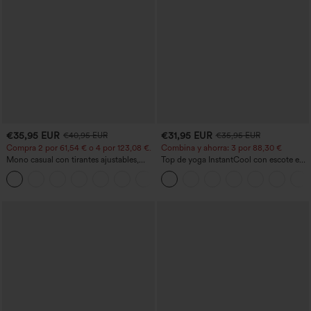
€35,95 EUR
€31,95 EUR
€40,95 EUR
€35,95 EUR
Compra 2 por 61,54 € o 4 por 123,08 €.
Combina y ahorra: 3 por 88,30 €
Mono casual con tirantes ajustables,
Top de yoga InstantCool con escote en
fruncidos, pierna ancha, tejido jaspeado
U y bajo curvado - UPF50+
+10
y bolsillos - Easy Peezy