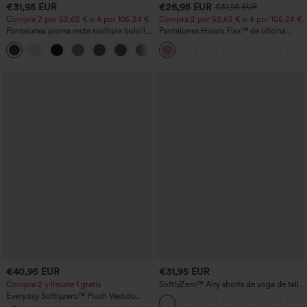
€31,95 EUR
€26,95 EUR
€31,95 EUR
Compra 2 por 52,62 € o 4 por 105,24 €.
Compra 2 por 52,62 € o 4 por 105,24 €.
Pantalones pierna recta múltiple bolsillo
Pantalones Halara Flex™ de oficina
botón tiro alto
anchos plisados de tiro alto con bolsillos
+23
en tela tipo gofre
€40,95 EUR
€31,95 EUR
Compra 2 y llévate 1 gratis
SoftlyZero™ Airy shorts de yoga de talle
alto, fruncidos, InstantCool, 3'' con
Everyday Softlyzero™ Plush Vestido
bolsillos
deportivo sin espalda 2 en 1