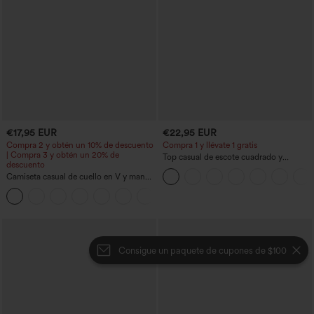
€17,95 EUR
€22,95 EUR
Compra 2 y obtén un 10% de descuento
Compra 1 y llévate 1 gratis
| Compra 3 y obtén un 20% de
Top casual de escote cuadrado y
descuento
mangas cortas
Camiseta casual de cuello en V y manga
corta
+9
Consigue un paquete de cupones de $100