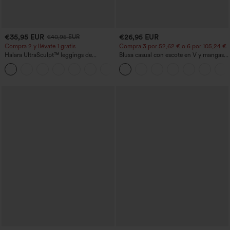
€35,95 EUR
€26,95 EUR
€40,95 EUR
Compra 2 y llévate 1 gratis
Compra 3 por 52,62 € o 6 por 105,24 €.
Halara UltraSculpt™ leggings de
Blusa casual con escote en V y mangas
entrenamiento moldeadores de talle alto
cortas abullonadas
+11
con fruncido trasero que realza los
glúteos, control de abdomen y bolsillos