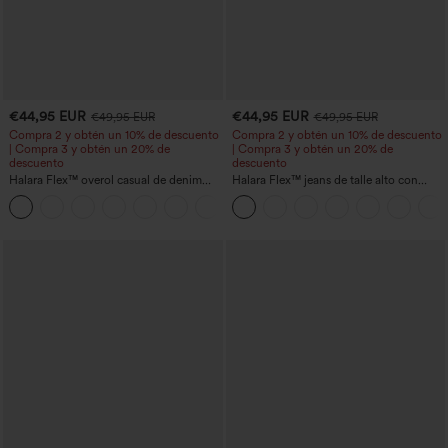
€44,95 EUR
€44,95 EUR
€49,95 EUR
€49,95 EUR
Compra 2 y obtén un 10% de descuento
Compra 2 y obtén un 10% de descuento
| Compra 3 y obtén un 20% de
| Compra 3 y obtén un 20% de
descuento
descuento
Halara Flex™ overol casual de denim
Halara Flex™ jeans de talle alto con
lavado con escote en V y bolsillos
bolsillos, dobladillo enrollado, pierna
+1
ancha y efecto lavado, estilo casual