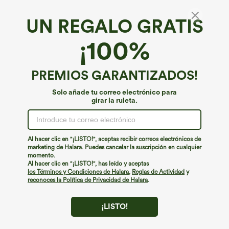
UN REGALO GRATIS
Peluche SoftlyZero™*
¡100%
SoftlyZero™ Falda deportiva mini tipo pareo
en tejido de felpa, talle medio, con panel de
malla a contraste y lazo lateral
€17,95 EUR
PREMIOS GARANTIZADOS!
Solo añade tu correo electrónico para
girar la ruleta.
Al hacer clic en "¡LISTO!", aceptas recibir correos electrónicos de
marketing de Halara. Puedes cancelar la suscripción en cualquier
momento.
Al hacer clic en "¡LISTO!", has leído y aceptas
los Términos y Condiciones de Halara
,
Reglas de Actividad
y
reconoces la Política de Privacidad de Halara
.
¡LISTO!