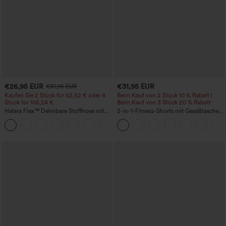
€26,95 EUR
€31,95 EUR
€31,95 EUR
Kaufen Sie 2 Stück für 52,62 € oder 4
Beim Kauf von 2 Stück 10 % Rabatt |
Stück für 105,24 €.
Beim Kauf von 3 Stück 20 % Rabatt
Halara Flex™ Dehnbare Stoffhose mit
2-in-1-Fitness-Shorts mit Gesäßtasche
hohem Bund, Waffelmuster,
und seitlicher versteckter Tasche 6,3 cm
+21
Seitentaschen und weitem Bein