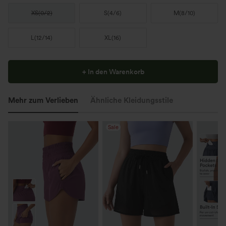
XS
(
0/2
)
S
(
4/6
)
M
(
8/10
)
L
(
12/14
)
XL
(
16
)
+ In den Warenkorb
Mehr zum Verlieben
Ähnliche Kleidungsstile
Sale