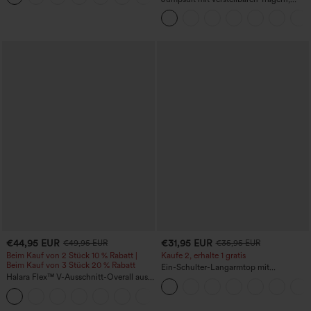
gerafftem Detail, weitem Bein und
meliertem Stoff, lässig, mit Taschen -
Easy Peezy
€44,95 EUR
€31,95 EUR
€49,95 EUR
€35,95 EUR
Beim Kauf von 2 Stück 10 % Rabatt |
Kaufe 2, erhalte 1 gratis
Beim Kauf von 3 Stück 20 % Rabatt
Ein-Schulter-Langarmtop mit
Halara Flex™ V-Ausschnitt-Overall aus
Daumenloch, geschwungener Saum
gewaschenem Denim mit Taschen –
(High-Low), schnell trocknend – Yoga-
+1
lässig
Sporttop mit integriertem BH