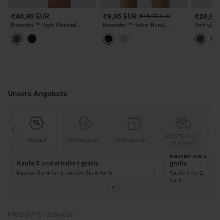
€40,95 EUR
€8,95 EUR
€26,95
€44,95 EUR
Breezeful™ High Waisted
Breezeful™ Hoher Bund,
SoftlyZero
Pockets 2-in-1 Kurzer Saum
Kordelzug, kontrastierender
2‑in‑1 Co
Schnelltrocknende Laufshorts
Mesh‑Einsatz,
mit Tasch
3,5''
schnelltrocknende weite
Yoga‑Shorts 5'' mit Taschen
Unsere Angebote
OSER
KOSTENLOSER
Verkauf
Sondergutschein
Gratisgeschenke
D
VERSAND
Kaufen Sie 2 und 
Kaufe 3 und erhalte 1 gratis
gratis
Kaufen Sie 4 für 3, kaufen Sie 8 für 6
Kaufe 3 für 2, Kauf
für 6
PRODUKT ID: 02955085