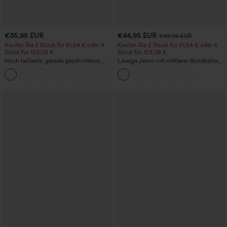
€35,95 EUR
€44,95 EUR
€49,95 EUR
Kaufen Sie 2 Stück für 61,54 € oder 4
Kaufen Sie 2 Stück für 61,54 € oder 4
Stück für 123,08 €.
Stück für 123,08 €.
Hoch taillierte, gerade geschnittene,
Lässige Jeans mit mittlerer Bundhöhe,
legere Leinen-Optik-Hose mit Taschen
Kordelzug und Taschen
+5