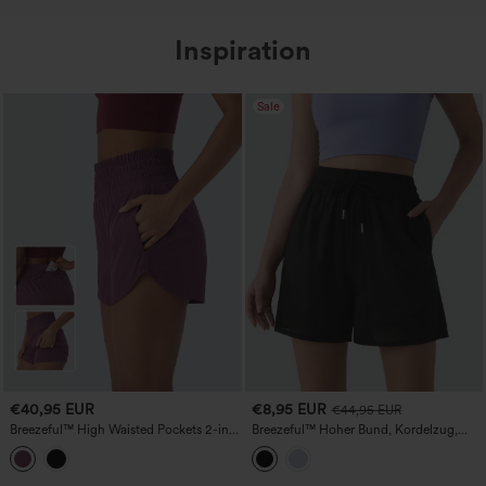
Inspiration
Sale
€40,95 EUR
€8,95 EUR
€44,95 EUR
Breezeful™ High Waisted Pockets 2-in-1
Breezeful™ Hoher Bund, Kordelzug,
Kurzer Saum Schnelltrocknende
kontrastierender Mesh‑Einsatz,
Laufshorts 3,5''
schnelltrocknende weite Yoga‑Shorts 5''
mit Taschen