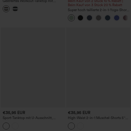
Gestreiftes Workout-Tanktop mit
Beim Kauf von 2 Stück 10 % Rabatt |
integriertem BH
Beim Kauf von 3 Stück 20 % Rabatt
Super hoch taillierte 2-in-1-Yoga-Shorts
mit Gesäßtasche und Seitentasche-
längere Länge
€35,95 EUR
€35,95 EUR
Sport-Tanktop mit U-Ausschnitt,
High-Waist 2-in-1 Muschel-Shorts 5''
integriertem BH und Racerback
mit Taschen