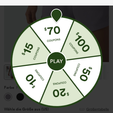
Farbe
Purple Ash
Wähle die Größe aus
(US)
Größentabelle