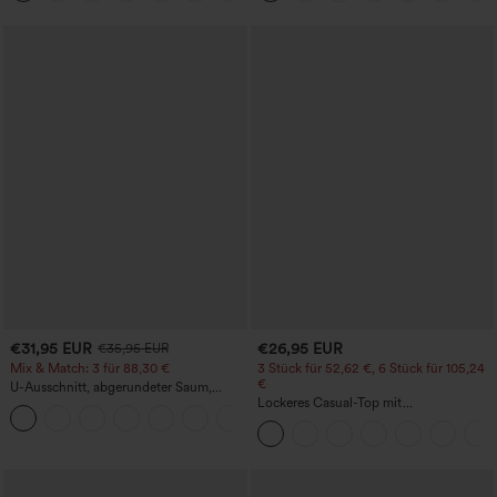
lässig
€31,95 EUR
€26,95 EUR
€35,95 EUR
Mix & Match: 3 für 88,30 €
3 Stück für 52,62 €, 6 Stück für 105,24
€
U-Ausschnitt, abgerundeter Saum,
InstantCool Yoga-Trägertop – UPF50+
Lockeres Casual-Top mit
Rundhalsausschnitt und
Fledermausärmeln