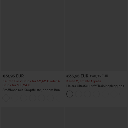
€31,95 EUR
€35,95 EUR
€40,95 EUR
Kaufen Sie 2 Stück für 52,62 € oder 4
Kaufe 2, erhalte 1 gratis
Stück für 105,24 €.
Halara UltraSculpt™ Trainingsleggings
Stoffhose mit Knopfleiste, hohem Bund,
mit hohem Bund – raffende Push-up-
mehreren Taschen und geradem Bein
Po-Form, Bauchkontrolle, Taschen und
+23
formende Passform