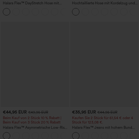
Halara Flex™ DayStretch Hose mit
Hochtaillierte Hose mit Kordelzug und
mittlerer Bundhöhe, seitlicher
Taschen, weitem Bein, lässig und locker
+12
Reißverschlusstasche und
in Leinenoptik
Work‑Flare‑Schnitt
€44,95 EUR
€35,95 EUR
€49,95 EUR
€44,95 EUR
Beim Kauf von 2 Stück 10 % Rabatt |
Kaufen Sie 2 Stück für 61,54 € oder 4
Beim Kauf von 3 Stück 20 % Rabatt
Stück für 123,08 €.
Halara Flex™ Asymmetrische Low-Rise-
Halara Flex™ Jeans mit hohem Bund
Jeans mit Reißverschlusstaschen,
und Taschen, gewaschener, lässiger
+5
Baggy-Stil, weitem Bein, gewaschen,
Bootcut