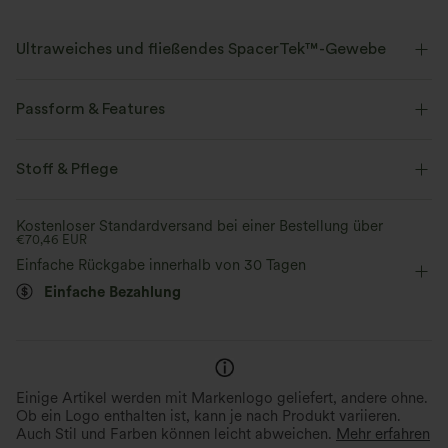
Ultraweiches und fließendes SpacerTek™-Gewebe
Dieser luxuriös weiche und fließende Abstandshalterstoff wurde für
höchsten Tragekomfort entwickelt und lässt Sie sich wie im siebten
Passform & Features
Himmel fühlen.
flacher Bund
Seitentaschen
überziehen
Stoff & Pflege
Vier-Wege-Stretch
weich und anschmiegsam
Kordelzug
Workout
7,5 cm
mit mittlerem Bund
Kostenloser Standardversand bei einer Bestellung über
€70,46 EUR
baggy
Mittlere Dehnung
Vier-Wege-Stretch
Einfache Rückgabe innerhalb von 30 Tagen
Einfache Bezahlung
Einige Artikel werden mit Markenlogo geliefert, andere ohne.
Ob ein Logo enthalten ist, kann je nach Produkt variieren.
Auch Stil und Farben können leicht abweichen.
Mehr erfahren