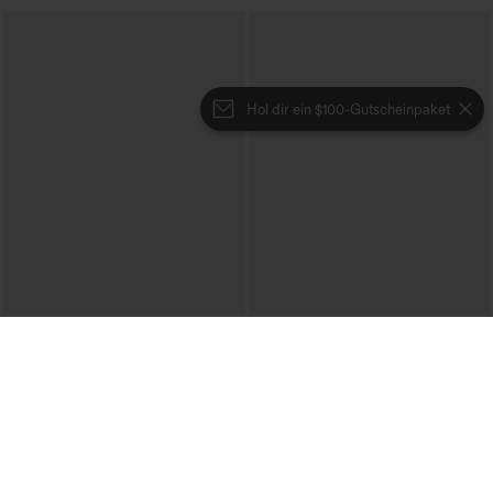
Hol dir ein $100-Gutscheinpaket
€44,95 EUR
€31,95 EUR
Beim Kauf von 2 Stück 10 % Rabatt |
Kaufen Sie 2 Stück für 52,62 € oder 4
Beim Kauf von 3 Stück 20 % Rabatt
Stück für 105,24 €.
Halara UltraSculpt™ Baggy-Yogahose
DayStretch Hose mit hohem Bund,
mit hohem Bund, Bauchkontrolle,
Barrel-Leg und Taschen
Color-Block-Streifen und Taschen