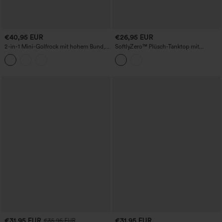
€40,95 EUR
€26,95 EUR
2-in-1 Mini-Golfrock mit hohem Bund,
SoftlyZero™ Plüsch-Tanktop mit
Kordelzug, geschwungenem Saum und
gekreuzstem, rückenfreiem und
Taschen – verlängerte Länge
gedrehtem Rückenteil, verstellbaren
Trägern und integriertem BH
€31,95 EUR
€31,95 EUR
€35,95 EUR