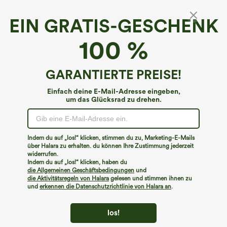
EIN GRATIS-GESCHENK
SpacerTek™*
100 %
SpacerTek™ Mid-Rise Baggy-Sweatshorts mit
Kordelzug und abgerundetem Saum – 2‑in‑1
Workout-Shorts mit Taschen
€40,95 EUR
GARANTIERTE PREISE!
Einfach deine E-Mail-Adresse eingeben,
um das Glücksrad zu drehen.
Indem du auf „los!“ klicken, stimmen du zu, Marketing-E-Mails
über Halara zu erhalten. du können Ihre Zustimmung jederzeit
widerrufen.
Indem du auf „los!“ klicken, haben du
die Allgemeinen Geschäftsbedingungen
und
die Aktivitätsregeln von Halara
gelesen und stimmen ihnen zu
und
erkennen die Datenschutzrichtlinie von Halara an
.
los!