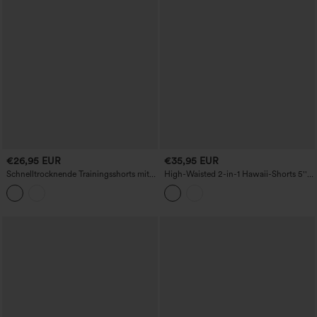
€26,95 EUR
€35,95 EUR
Schnelltrocknende Trainingsshorts mit
High-Waisted 2-in-1 Hawaii-Shorts 5''
hoher Taille und Kordelzug, 3'' mit
mit Taschen
Taschen