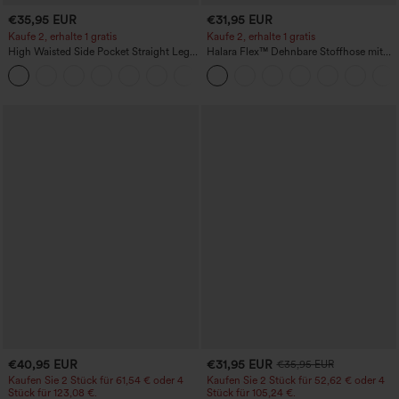
€35,95 EUR
€31,95 EUR
Kaufe 2, erhalte 1 gratis
Kaufe 2, erhalte 1 gratis
High Waisted Side Pocket Straight Leg
Halara Flex™ Dehnbare Stoffhose mit
Work Pants
hohem Bund und Seitentasche hinten
+23
€40,95 EUR
€31,95 EUR
€35,95 EUR
Kaufen Sie 2 Stück für 61,54 € oder 4
Kaufen Sie 2 Stück für 52,62 € oder 4
Stück für 123,08 €.
Stück für 105,24 €.