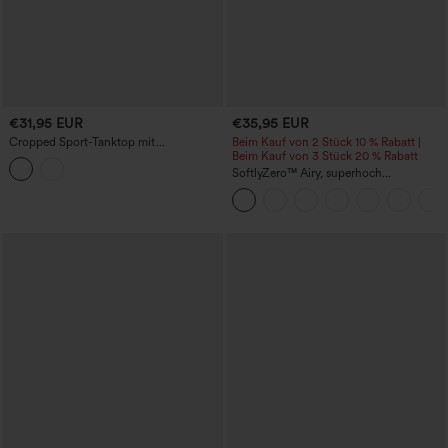
€31,95 EUR
€35,95 EUR
Cropped Sport-Tanktop mit
Beim Kauf von 2 Stück 10 % Rabatt |
Rundhalsausschnitt und integriertem BH
Beim Kauf von 3 Stück 20 % Rabatt
SoftlyZero™ Airy, superhoch
geschnittene 2-in-1 InstantCool Yoga-
Shorts 7" mit Taschen