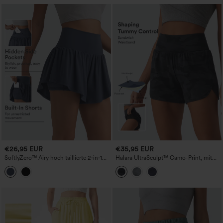
€26,95 EUR
€35,95 EUR
SoftlyZero™ Airy hoch taillierte 2‑in‑1
Halara UltraSculpt™ Camo-Print, mit
Cool‑Touch Yogashorts 3'' mit Taschen
hohem Bund, bauchformend, mit
geschwungenem Saum - 2-in-1-
Laufshorts mit Tasche