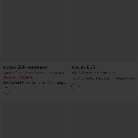
€31,95 EUR
€35,95 EUR
€35,95 EUR
Kaufen Sie 2 Stück für 52,62 € oder 4
Mix & Match: 3 für 88,30 €
Stück für 105,24 €.
Hoch taillierte, kurz geschnittene Hose
SoCinched Hoch taillierte, Po-Lifting
mit Reißverschlusstasche in Leinenoptik
7/8-Trainingsleggings mit
+16
Bauchkontrolle und Seitentaschen