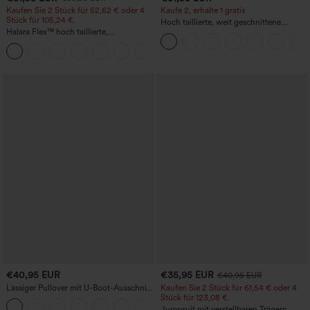
Kaufen Sie 2 Stück für 52,62 € oder 4
Kaufe 2, erhalte 1 gratis
Stück für 105,24 €.
Hoch taillierte, weit geschnittene
Halara Flex™ hoch taillierte,
Freizeithose aus Leinenmischung mit
figurformende Arbeitshose, die die Taille
Kordelzug und Taschen
+10
schmaler wirken lässt, mit Taschen,
weitem Bein und Mikro-Waffelstruktur
€40,95 EUR
€35,95 EUR
€40,95 EUR
Lässiger Pullover mit U-Boot-Ausschnitt
Kaufen Sie 2 Stück für 61,54 € oder 4
und Fledermausärmeln.
Stück für 123,08 €.
+1
Jumpsuit mit verstellbaren Trägern,