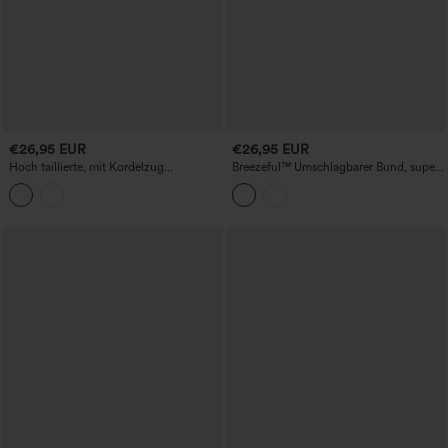
€26,95 EUR
€26,95 EUR
Hoch taillierte, mit Kordelzug
Breezeful™ Umschlagbarer Bund, super
versehene, elastische Popeline-Baggy-
hoher Taillenschnitt, überkreuzter Saum
Shorts mit Taschen
- 2-in-1 schnelltrocknende
Trainingsshorts mit Taschen