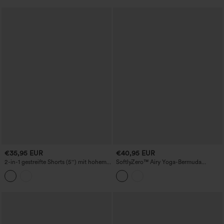
€35,95 EUR
€40,95 EUR
2-in-1 gestreifte Shorts (5'') mit hohem
SoftlyZero™ Airy Yoga-Bermuda
Bund und Taschen
Umstandsshorts, extra hoher Bund,
kühlender Tragekomfort, mit Taschen