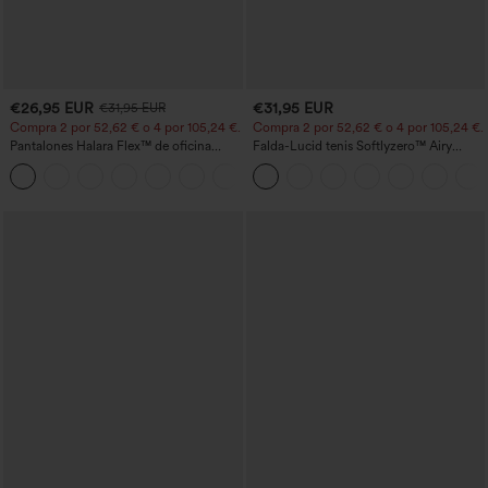
€26,95 EUR
€31,95 EUR
€31,95 EUR
Compra 2 por 52,62 € o 4 por 105,24 €.
Compra 2 por 52,62 € o 4 por 105,24 €.
Pantalones Halara Flex™ de oficina
Falda-Lucid tenis Softlyzero™ Airy
anchos plisados de tiro alto con bolsillos
cruzado tacto fresco bolsillo lateral 2 en
+21
en tela tipo gofre
1 -UPF50+