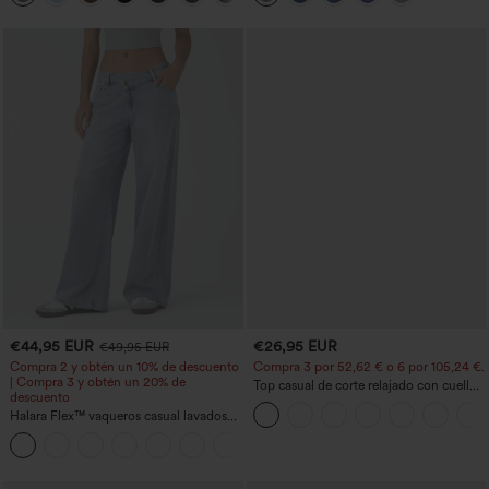
€44,95 EUR
€26,95 EUR
€49,95 EUR
Compra 2 y obtén un 10% de descuento
Compra 3 por 52,62 € o 6 por 105,24 €.
| Compra 3 y obtén un 20% de
Top casual de corte relajado con cuello
descuento
redondo y mangas murciélago.
Halara Flex™ vaqueros casual lavados
asimétricos de tiro bajo con bolsillos
+5
con cremallera, corte baggy y pierna
ancha