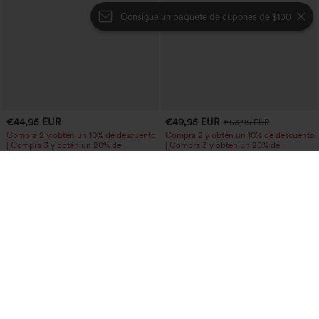
Consigue un paquete de cupones de $100
€44,95 EUR
€49,95 EUR
€53,95 EUR
Compra 2 y obtén un 10% de descuento
Compra 2 y obtén un 10% de descuento
| Compra 3 y obtén un 20% de
| Compra 3 y obtén un 20% de
descuento
descuento
Halara UltraSculpt™ pantalones de yoga
Pantalón de traje cónico de tiro alto con
holgados de talle alto con control
bolsillos
abdominal, rayas color block y bolsillos