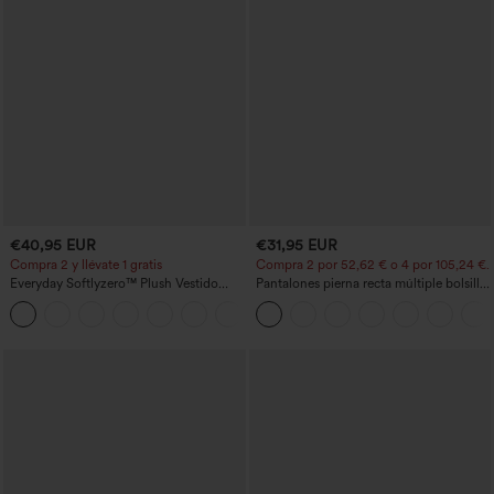
€40,95 EUR
€31,95 EUR
Compra 2 y llévate 1 gratis
Compra 2 por 52,62 € o 4 por 105,24 €.
Everyday Softlyzero™ Plush Vestido
Pantalones pierna recta múltiple bolsillo
deportivo sin espalda 2 en 1
botón tiro alto
+29
acampanado -Wannabe -Easy Peezy