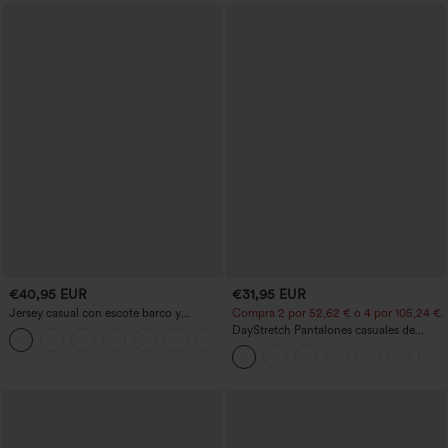
€40,95 EUR
€31,95 EUR
Jersey casual con escote barco y
Compra 2 por 52,62 € o 4 por 105,24 €.
mangas murciélago
DayStretch Pantalones casuales de
+1
cintura alta con pernera tipo barril y
bolsillos