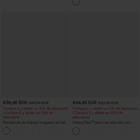
bolsillo lateral oculto de 5&#39;&#39;
de longitud más larga
€35,95 EUR
€44,95 EUR
€40,95 EUR
€49,95 EUR
Compra 2 y obtén un 10% de descuento
Compra 2 y obtén un 10% de descuento
| Compra 3 y obtén un 20% de
| Compra 3 y obtén un 20% de
descuento
descuento
Pantalones de trabajo holgados de talle
Halara Flex™ jeans de talle alto con
medio con bolsillos y pernera estilo
bolsillos, dobladillo enrollado, pierna
+3
barril
ancha y efecto lavado, estilo casual