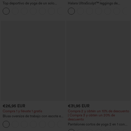
Top deportivo de yoga de un solo
Halara UltraSculpt™ leggings de
hombro, manga larga con agujero para
entrenamiento moldeadores de talle alto
+3
el pulgar, dobladillo curvo estilo high-
con fruncido trasero que realza los
low (frente más corto, espalda más
glúteos, control de abdomen y bolsillos
larga), de secado rápido, con sujetador
incorporado
€26,95 EUR
€31,95 EUR
Compra 1 y llévate 1 gratis
Compra 2 y obtén un 10% de descuento
| Compra 3 y obtén un 20% de
Blusa oversize de trabajo con escote en
descuento
V y manga corta, resistente a las arrugas
+1
Pantalones cortos de yoga 2 en 1 con
bolsillo trasero de talle muy alto y