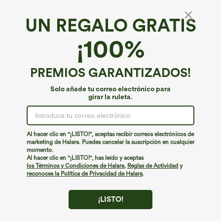
{num}}% de los clientes dicen que estos artículos son fieles a la
talla.
UN REGALO GRATIS
XS
(
0/2
)
S
(
4/6
)
M
(
8/10
)
¡100%
L
(
12/14
)
XL
(
16
)
PREMIOS GARANTIZADOS!
Solo añade tu correo electrónico para
+ Agregar a la bolsa
girar la ruleta.
Más para amar
Buy 2, 10% Off | Buy 3, 20% Off
Estilos s
Al hacer clic en "¡LISTO!", aceptas recibir correos electrónicos de
marketing de Halara. Puedes cancelar la suscripción en cualquier
momento.
Al hacer clic en "¡LISTO!", has leído y aceptas
los Términos y Condiciones de Halara
,
Reglas de Actividad
y
reconoces la Política de Privacidad de Halara
.
¡LISTO!