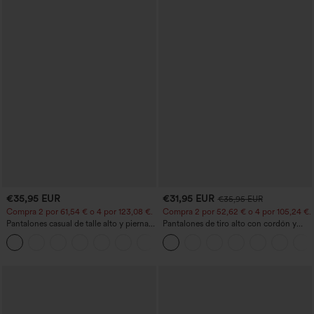
€35,95 EUR
€31,95 EUR
€35,95 EUR
Compra 2 por 61,54 € o 4 por 123,08 €.
Compra 2 por 52,62 € o 4 por 105,24 €.
Pantalones casual de talle alto y pierna
Pantalones de tiro alto con cordón y
recta con tacto de lino y bolsillos
bolsillos, pernera ancha, holgados y de
+5
estilo casual con tacto de lino.