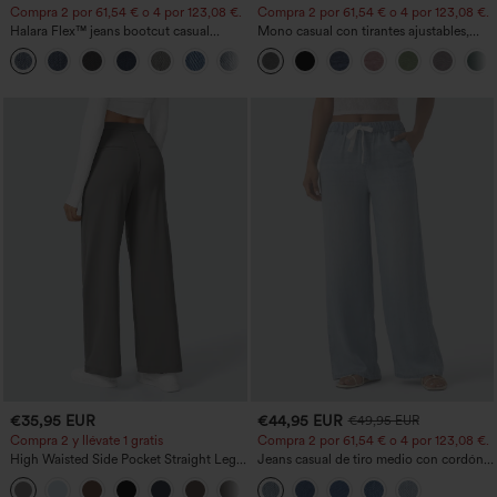
Compra 2 por 61,54 € o 4 por 123,08 €.
Compra 2 por 61,54 € o 4 por 123,08 €.
Halara Flex™ jeans bootcut casual
Mono casual con tirantes ajustables,
lavados, de talle alto y con bolsillos
fruncidos, pierna ancha, tejido jaspeado
+5
y bolsillos - Easy Peezy
€35,95 EUR
€44,95 EUR
€49,95 EUR
Compra 2 y llévate 1 gratis
Compra 2 por 61,54 € o 4 por 123,08 €.
High Waisted Side Pocket Straight Leg
Jeans casual de tiro medio con cordón y
Work Pants
bolsillos
+23