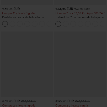
€31,95 EUR
€31,95 EUR
€35,95 EUR
Compra 2 y llévate 1 gratis
Compra 2 por 52,62 € o 4 por 105,24 €.
Pantalones casual de talle alto con
Halara Flex™ Pantalones de trabajo de
cordón, pernera ancha, en mezcla de
talle alto, moldeadores del cuerpo, que
+5
lino y con bolsillos
estilizan la cintura, con bolsillos, de
pierna ancha en micro‑waffle
€31,95 EUR
€35,95 EUR
€35,95 EUR
€40,95 EUR
Compra 2 y llévate 1 gratis
Compra 2 y llévate 1 gratis