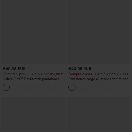
€40,95 EUR
€40,95 EUR
Compra 2 por 61,54 € o 4 por 123,08 €.
Compra 2 por 61,54 € o 4 por 123,08 €.
Halara Flex™ DayStretch pantalones
Pantalones cargo ajustados de tiro alto
acampanados de trabajo de tiro medio
con múltiples bolsillos y cremallera con
+12
con bolsillo lateral con cremallera
botones