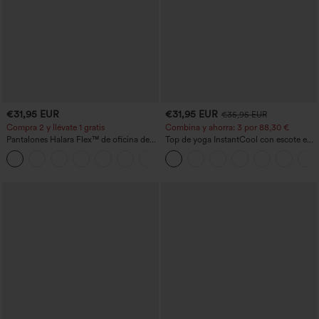
€31,95 EUR
€31,95 EUR
€35,95 EUR
Compra 2 y llévate 1 gratis
Combina y ahorra: 3 por 88,30 €
Pantalones Halara Flex™ de oficina de
Top de yoga InstantCool con escote en
tiro alto ligeramente acampanados con
U y bajo curvado - UPF50+
+13
bolsillos