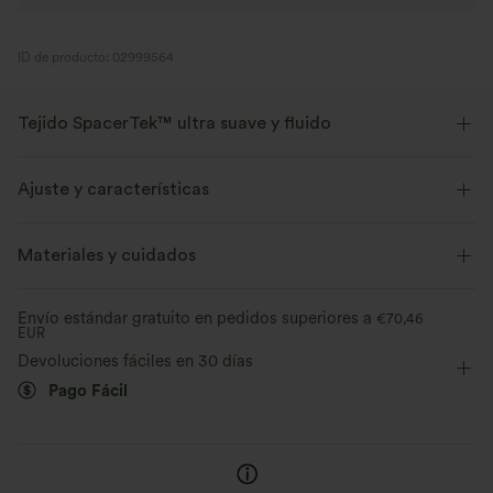
ID de producto: 02999564
Tejido SpacerTek™ ultra suave y fluido
Diseñado para brindar comodidad, este tejido espaciador lujosamente
suave y vaporoso te hará sentir como si estuvieras en una nube.
Ajuste y características
Elástico en cuatro direcciones
Suave y drapeado
Cintura plana
Fácil de poner
Casual
Materiales y cuidados
Hasta el suelo
Tiro alto
Acampanado
Envío estándar gratuito en pedidos superiores a
€70,46
EUR
Elástico en 2 direcciones
Devoluciones fáciles en 30 días
Pago Fácil