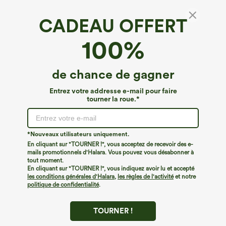
CADEAU OFFERT
Blouse babydoll décontractée smockée à
100%
encolure carrée et manches bouffantes
mi‑longues
€31,95 EUR
de chance de gagner
Entrez votre addresse e-mail pour faire
tourner la roue.*
*Nouveaux utilisateurs uniquement.
En cliquant sur "TOURNER !", vous acceptez de recevoir des e-
mails promotionnels d'Halara. Vous pouvez vous désabonner à
tout moment.
En cliquant sur "TOURNER !", vous indiquez avoir lu et accepté
les conditions générales d'Halara
,
les règles de l'activité
et notre
politique de confidentialité
.
TOURNER !