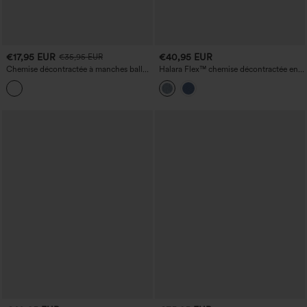
€17,95 EUR
€40,95 EUR
€35,95 EUR
Chemise décontractée à manches ballon
Halara Flex™ chemise décontractée en
mi-longues
denim lyocell drapée, à manches
courtes, avec poches