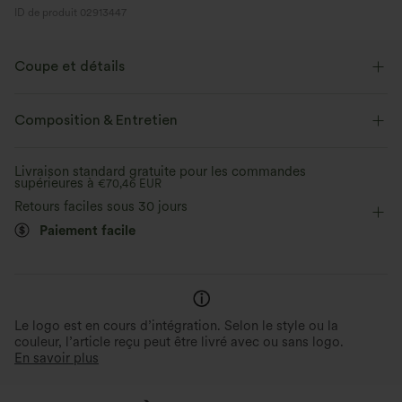
ID de produit 02913447
Coupe et détails
Coupe classique
Dos plissé
Col U
Composition & Entretien
Manches bouffantes
Plissé
Enfilable
Décontracté
Livraison standard gratuite pour les commandes
supérieures à
Longueur hanches
€70,46 EUR
Demi-manches
Retours faciles sous 30 jours
Élasticité quatre directions
Doubles bretelles
Blouse
Paiement facile
Le logo est en cours d’intégration. Selon le style ou la
couleur, l’article reçu peut être livré avec ou sans logo.
En savoir plus