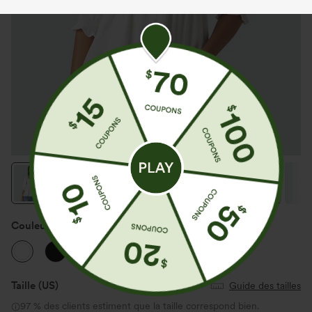
Couleur
Blanc
Taille
(US)
Guide des tailles
97 % des clients estiment que la taille correspond bien.