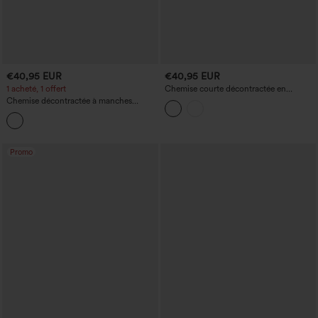
€40,95 EUR
€40,95 EUR
1 acheté, 1 offert
Chemise courte décontractée en
mélange de lin, à manches courtes
Chemise décontractée à manches
retroussables, avec poches
longues et ourlet arrondi
Promo