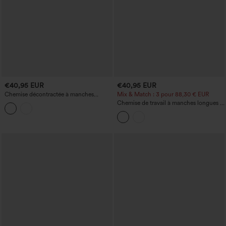
€40,95 EUR
€40,95 EUR
Chemise décontractée à manches
Mix & Match : 3 pour 88,30 € EUR
longues avec ourlet arrondi et poche
Chemise de travail à manches longues à
ourlet arrondi