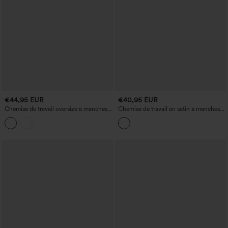
€44,95 EUR
€40,95 EUR
Chemise de travail oversize à manches
Chemise de travail en satin à manches
longues, à rayures
longues, nouée sur le devant