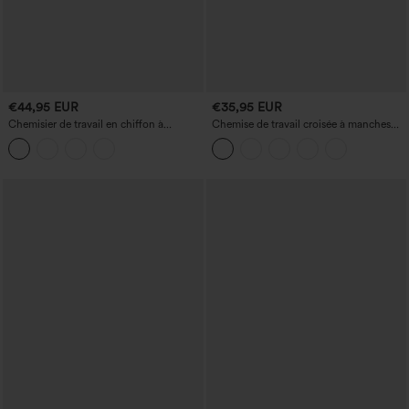
€44,95 EUR
€35,95 EUR
Chemisier de travail en chiffon à
Chemise de travail croisée à manches
manches longues et col en V
longues