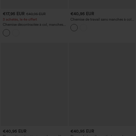
€17,95 EUR
€40,95 EUR
€40,95 EUR
3 achetés, le 4e offert
Chemise de travail sans manches à col
en V, fermeture à boutons et cordon de
Chemise décontractée à col, manches
serrage
longues, à rayures, effet lin
€40,95 EUR
€40,95 EUR