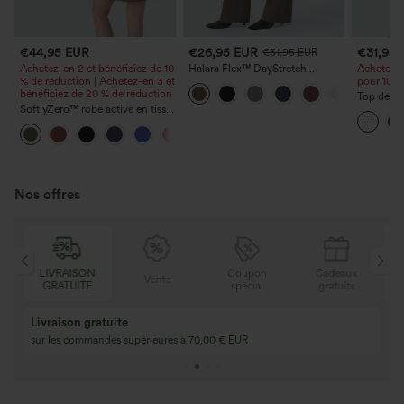
€44,95 EUR
€26,95 EUR
€31,95
€31,95 EUR
Achetez-en 2 et bénéficiez de 10
Halara Flex™ DayStretch
Achetez-e
% de réduction | Achetez-en 3 et
Pantalon de travail évasé taille
pour 105,
bénéficiez de 20 % de réduction
haute avec poches
Top décon
SoftlyZero™ robe active en tissu
manches c
pelucheux, dos nu — longueur
hi-low, s
+10
allongée — Édition Easy Peezy
motif à p
Nos offres
LIVRAISON
Coupon
Cadeaux
Vente
GRATUITE
spécial
gratuits
Livraison gratuite
sur les commandes supérieures à 70,00 € EUR