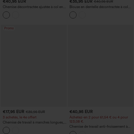
€40,95 EUR
€35,95 EUR
€40,95 EUR
Chemise décontractée ajustée à col en
Blouse en dentelle décontractée à col
V, manches longues et ourlet arrondi.
halter et dos nu, ourlet à volants,
soutien-gorge intégré
Promo
€17,95 EUR
€40,95 EUR
€35,95 EUR
3 achetés, le 4e offert
Achetez-en 2 pour 61,54 € ou 4 pour
123,08 €.
Chemise de travail à manches longues,
ceinturée, ourlet arrondi, à rayures, effet
Chemise de travail anti-froissement à
lin, avec poche
col en V, dentelle contrastée, manches