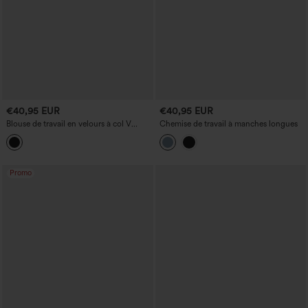
€40,95 EUR
€40,95 EUR
Blouse de travail en velours à col V
Chemise de travail à manches longues
croisé et manches longues
Promo