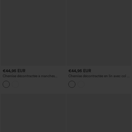
€44,95 EUR
€44,95 EUR
Chemise décontractée à manches
Chemise décontractée en lin avec col et
courtes effet lin
boutons, manches longues, ourlet
arrondi et poches