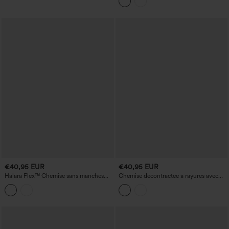
longues, nouée au dos avec détail
torsadé
€40,95 EUR
€40,95 EUR
Halara Flex™ Chemise sans manches
Chemise décontractée à rayures avec
décontractée en denim avec poche
col, manches retroussables, détail
torsadé et ourlet asymétrique (haut
devant, bas derrière)