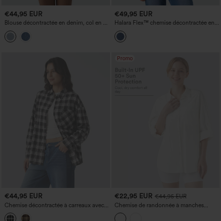
€44,95 EUR
€49,95 EUR
Blouse décontractée en denim, col en V
Halara Flex™ chemise décontractée en
et manches longues
denim à col montant et manches 3/4
bouffantes
Promo
€44,95 EUR
€22,95 EUR
€44,95 EUR
Chemise décontractée à carreaux avec
Chemise de randonnée à manches
poche
longues retroussables avec poche —
UPF50+