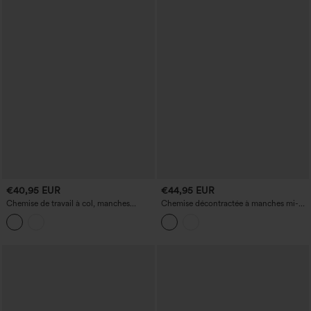
€40,95 EUR
€44,95 EUR
Chemise de travail à col, manches
Chemise décontractée à manches mi-
longues, taille ajustable et cintrée
longues en mélange de lin