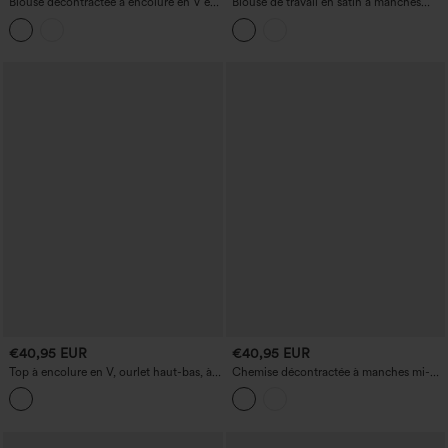
Blouse décontractée à encolure en V et
Blouse de travail en satin à manches
manches longues bouffantes (bishop)
longues et col en V
€40,95 EUR
€40,95 EUR
Top à encolure en V, ourlet haut-bas, à
Chemise décontractée à manches mi-
rayures imprimées, au style décontracté
longues à effet lin avec poche