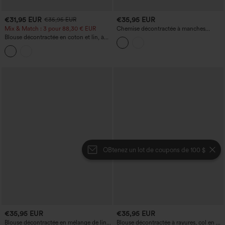
€31,95 EUR
€35,95 EUR
€35,95 EUR
Mix & Match : 3 pour 88,30 € EUR
Chemise décontractée à manches
longues et ourlet arrondi
Blouse décontractée en coton et lin, à
col en V et mancherons
OBtenez un lot de coupons de 100 $
€35,95 EUR
€35,95 EUR
Blouse décontractée en mélange de lin,
Blouse décontractée à rayures, col en V