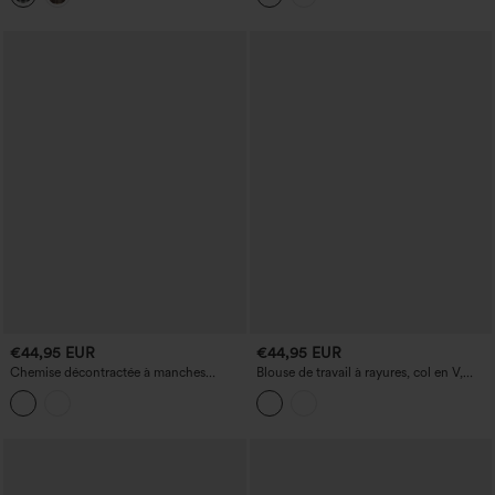
€44,95 EUR
€44,95 EUR
Chemise décontractée à manches
Blouse de travail à rayures, col en V,
courtes en coton et lin avec poche
manches longues, nouée dans le dos