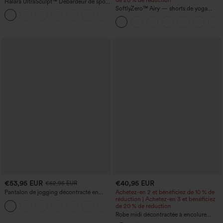
Halara UltraSculpt™ Débardeur de sport
à col rond et ourlet arrondi
SoftlyZero™ Airy — shorts de yoga
+11
super taille haute 2-en-1 InstantCool
avec poches
€53,95 EUR
€40,95 EUR
€62,95 EUR
Pantalon de jogging décontracté en
Achetez-en 2 et bénéficiez de 10 % de
French terry à imprimé denim, taille mi-
réduction | Achetez-en 3 et bénéficiez
haute, style jean, avec poches
de 20 % de réduction
Robe midi décontractée à encolure
ronde, sans manches, avec soutien-