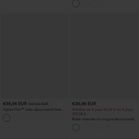
gorge intégré et ourlet à volants
€35,95 EUR
€35,95 EUR
€40,95 EUR
Halara Flex™ Jean décontracté lavé
Achetez-en 2 pour 61,54 € ou 4 pour
taille haute à poche croisée
123,08 €.
+1
Robe-chemise mi-longue décontractée
à col, mancherons, ceinturée, ourlet
fendu incurvé et poches