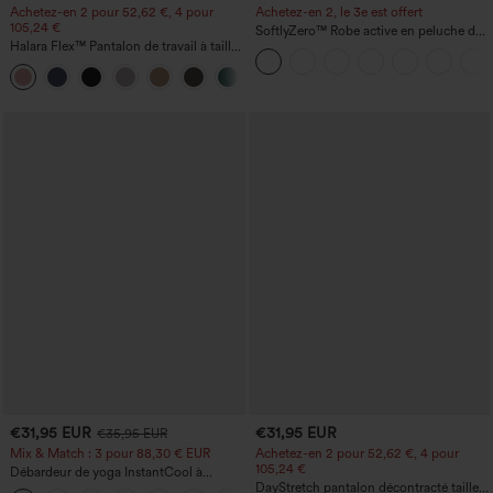
Achetez-en 2 pour 52,62 €, 4 pour
Achetez-en 2, le 3e est offert
105,24 €
SoftlyZero™ Robe active en peluche dos
Halara Flex™ Pantalon de travail à taille
nu — Édition Hyper Facile
haute, jambe large, avec poches, en
+21
maille gaufrée
€31,95 EUR
€31,95 EUR
€35,95 EUR
Mix & Match : 3 pour 88,30 € EUR
Achetez-en 2 pour 52,62 €, 4 pour
105,24 €
Débardeur de yoga InstantCool à
encolure en U et ourlet arrondi –
DayStretch pantalon décontracté taille