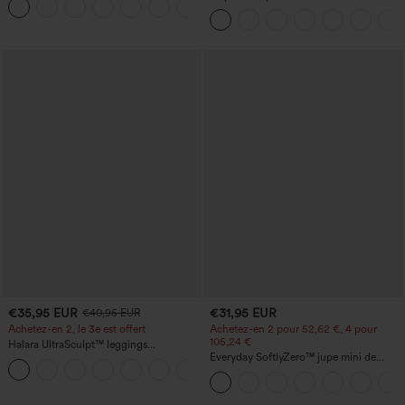
UPF50+
haute avec poches et coupe droite
€35,95 EUR
€31,95 EUR
€40,95 EUR
Achetez-en 2, le 3e est offert
Achetez-en 2 pour 52,62 €, 4 pour
105,24 €
Halara UltraSculpt™ leggings
d'entraînement taille haute — fronces
Everyday SoftlyZero™ jupe mini de
+12
liftantes pour le fessier, maintien gainant
tennis aérée à pans croisés 2-en-1 avec
du ventre et poche
poche latérale et toucher frais - Lucid-
UPF50+