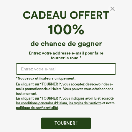
CADEAU OFFERT
Haut décontracté sans manches à col
100%
montant, imprimé léopard, ourlet
asymétrique (devant court, dos long)
€44,95 EUR
Buy 2 For €61,54 EUR ,4 For €123,08 EUR
de chance de gagner
Entrez votre addresse e-mail pour faire
tourner la roue.*
*Nouveaux utilisateurs uniquement.
En cliquant sur "TOURNER !", vous acceptez de recevoir des e-
mails promotionnels d'Halara. Vous pouvez vous désabonner à
tout moment.
En cliquant sur "TOURNER !", vous indiquez avoir lu et accepté
les conditions générales d'Halara
,
les règles de l'activité
et notre
politique de confidentialité
.
TOURNER !