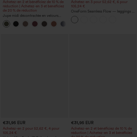
Achetez-en 2 et bénéficiez de 10 % de
Achetez-en 3 pour 52,62 €, 6 pour
réduction | Achetez-en 3 et bénéficiez
105,24 €
de 20 % de réduction
OneForm Seamless Flow — leggings de
Jupe midi décontractée en velours
yoga sans coutures, taille mi-haute, effet
côtelé, taille mi-haute, poches avant
gainant pour le ventre et liftant pour les
+1
latérales à rabat
fesses
€31,95 EUR
€31,95 EUR
Achetez-en 2 pour 52,62 €, 4 pour
Achetez-en 2 et bénéficiez de 10 % de
105,24 €
réduction | Achetez-en 3 et bénéficiez
de 20 % de réduction