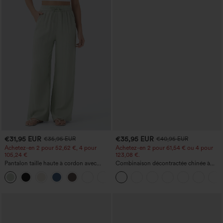
€31,95 EUR
€35,95 EUR
€35,95 EUR
€40,95 EUR
Achetez-en 2 pour 52,62 €, 4 pour
Achetez-en 2 pour 61,54 € ou 4 pour
105,24 €
123,08 €.
Pantalon taille haute à cordon avec
Combinaison décontractée chinée à
poches, jambe large et coupe ample,
bretelles réglables, fronces et jambes
+15
style décontracté, effet lin
larges, avec poches — facile comme
tout