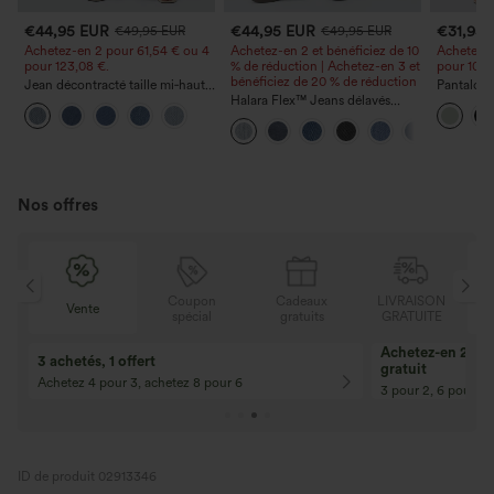
€44,95 EUR
€44,95 EUR
€31,95
€49,95 EUR
€49,95 EUR
Achetez-en 2 pour 61,54 € ou 4
Achetez-en 2 et bénéficiez de 10
Achetez-e
pour 123,08 €.
% de réduction | Achetez-en 3 et
pour 105,
bénéficiez de 20 % de réduction
Jean décontracté taille mi‑haute,
Pantalon 
à cordon de serrage, avec
Halara Flex™ Jeans délavés
avec poch
poches
décontractés, coupe baggy à
coupe amp
jambe large, taille basse
effet lin
asymétrique, poches zippées
Nos offres
Coupon
Cadeaux
LIVRAISON
Vente
spécial
gratuits
GRATUITE
10% de réduction
12% de réductio
Pour toute commande de 107,00 € et
Pour toute comman
plus ! Code : Aug2026
plus ! Code : Aug2
ID de produit 02913346