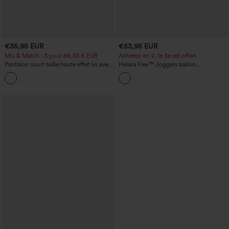
€35,95 EUR
€53,95 EUR
Mix & Match : 3 pour 88,30 € EUR
Achetez-en 2, le 3e est offert
Pantalon court taille haute effet lin avec
Halara Flex™ Joggers ballon
poche zippée
décontractés en jean, taille mi-haute,
+7
avec poches