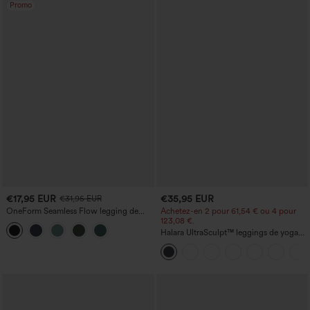
Promo
€17,95 EUR
€35,95 EUR
€31,95 EUR
OneForm Seamless Flow legging de
Achetez-en 2 pour 61,54 € ou 4 pour
yoga taille haute, gainant pour le ventre
123,08 €.
et effet rehausseur de fesses
Halara UltraSculpt™ leggings de yoga
taille haute, gainants avec contrôle du
ventre, coupe bootcut, à poches