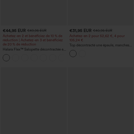
€44,95 EUR
€31,95 EUR
€49,95 EUR
€40,95 EUR
Achetez-en 2 et bénéficiez de 10 % de
Achetez-en 2 pour 52,62 €, 4 pour
réduction | Achetez-en 3 et bénéficiez
105,24 €
de 20 % de réduction
Top décontracté une épaule, manches
Halara Flex™ Salopette décontractée en
courtes, ourlet arrondi hi-low,
denim lavé à encolure en V avec poche
soutien‑gorge intégré, motif à pois
+1