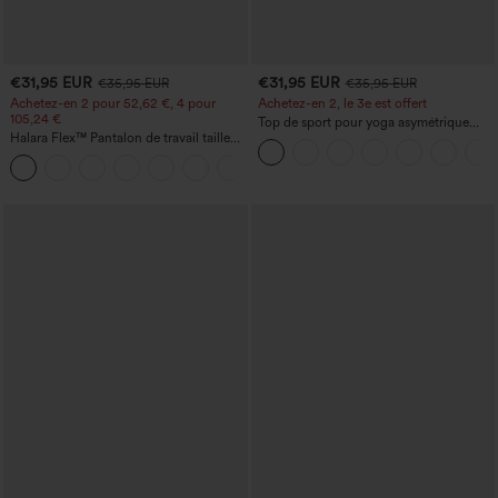
€31,95 EUR
€31,95 EUR
€35,95 EUR
€35,95 EUR
Achetez-en 2 pour 52,62 €, 4 pour
Achetez-en 2, le 3e est offert
105,24 €
Top de sport pour yoga asymétrique
Halara Flex™ Pantalon de travail taille
(une épaule) à manches longues avec
haute sculptant la silhouette, gainant la
ouverture pour le pouce, ourlet arrondi
+10
taille, avec poches, jambe large en
haut-bas, séchage rapide, soutien-gorge
micro-gaufre
intégré.