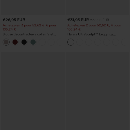
€26,95 EUR
€31,95 EUR
€35,95 EUR
Achetez-en 3 pour 52,62 €, 6 pour
Achetez-en 2 pour 52,62 €, 4 pour
105,24 €
105,24 €
Blouse décontractée à col en V et
Halara UltraSculpt™ Leggings
manches courtes bouffantes
d'entraînement sculptants taille haute,
effet ventre plat, avec poche