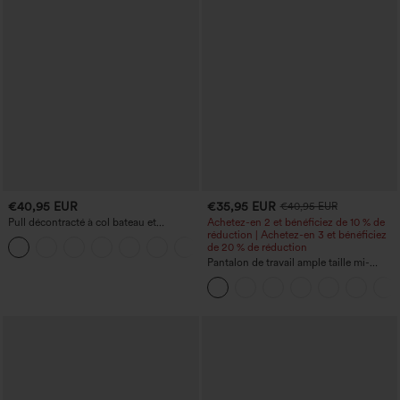
€40,95 EUR
€35,95 EUR
€40,95 EUR
Pull décontracté à col bateau et
Achetez-en 2 et bénéficiez de 10 % de
manches chauve-souris
réduction | Achetez-en 3 et bénéficiez
+1
de 20 % de réduction
Pantalon de travail ample taille mi-
haute, coupe « barrel » (jambe en forme
de tonneau) avec poches