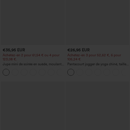
€35,95 EUR
€26,95 EUR
Achetez-en 2 pour 61,54 € ou 4 pour
Achetez-en 3 pour 52,62 €, 6 pour
123,08 €.
105,24 €
Jupe mini de soirée en suède, moulante,
Pantacourt jogger de yoga chiné, taille
taille haute croisée 2-en-1 avec ourlet à
haute, à fronces, avec poches.
franges