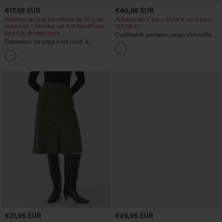
€17,95 EUR
€40,95 EUR
Achetez-en 2 et bénéficiez de 10 % de
Achetez-en 2 pour 61,54 € ou 4 pour
réduction | Achetez-en 3 et bénéficiez
123,08 €.
de 20 % de réduction
DayStretch pantalon cargo slim taille
Débardeur de yoga à col rond, à
haute, poches zippées, uni
fronces, effet rafraîchissant - UPF50+
+16
€31,95 EUR
€26,95 EUR