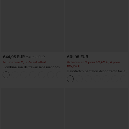
€44,95 EUR
€31,95 EUR
€49,95 EUR
Achetez-en 2, le 3e est offert
Achetez-en 2 pour 52,62 €, 4 pour
105,24 €
Combinaison de travail sans manches à
encolure bateau, côtés noués, toucher
DayStretch pantalon décontracté taille
+8
frais, rayée, avec poches — Édition Easy
haute à jambe en forme de tonneau
Peezy
avec poches