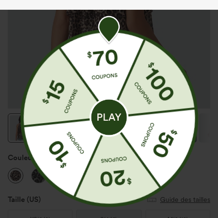
Couleur
Fierce Tan
Taille
(US)
Guide des tailles