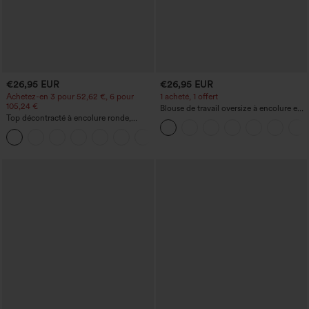
€26,95 EUR
€26,95 EUR
Achetez-en 3 pour 52,62 €, 6 pour
1 acheté, 1 offert
105,24 €
Blouse de travail oversize à encolure en
Top décontracté à encolure ronde,
V, manches courtes, en tissu
manches chauve-souris et coupe ample
anti‑froissage
+1