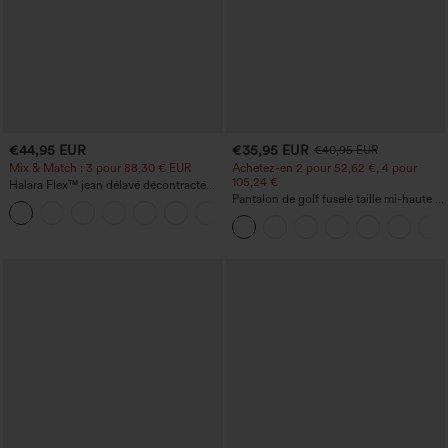
€44,95 EUR
€35,95 EUR
€40,95 EUR
Mix & Match : 3 pour 88,30 € EUR
Achetez-en 2 pour 52,62 €, 4 pour
105,24 €
Halara Flex™ jean délavé décontracté
taille haute à poches, coupe baggy à
Pantalon de golf fuselé taille mi-haute à
+2
jambe large
cordon, ourlet incurvé, séchage rapide,
avec poches — UPF40+