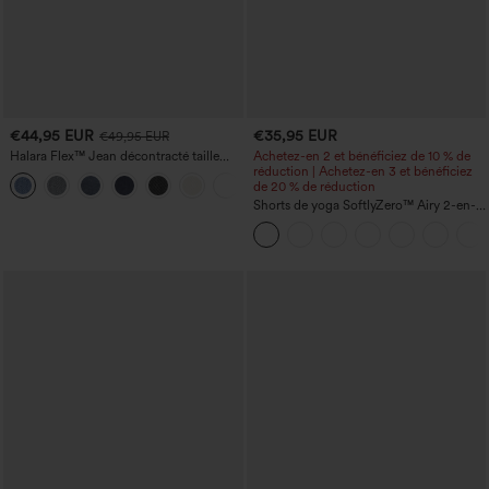
€44,95 EUR
€35,95 EUR
€49,95 EUR
Halara Flex™ Jean décontracté taille
Achetez-en 2 et bénéficiez de 10 % de
haute, jambe droite, délavé, avec poches
réduction | Achetez-en 3 et bénéficiez
+3
de 20 % de réduction
Shorts de yoga SoftlyZero™ Airy 2-en-1
InstantCool, super taille haute, 7" avec
poches