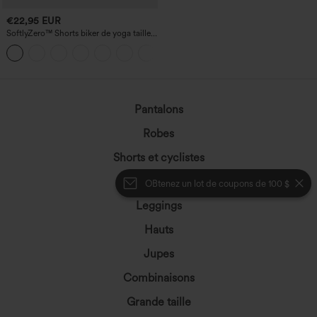
€22,95 EUR
SoftlyZero™ Shorts biker de yoga taille
haute avec empiècement croisé et
+1
poche, 7" - UPF50+
Pantalons
Robes
Shorts et cyclistes
Denim
OBtenez un lot de coupons de 100 $
Leggings
Hauts
Jupes
Combinaisons
Grande taille