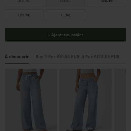
XS
(
0/2
)
S
(
4/6
)
M
(
8/10
)
L
(
12/14
)
XL
(
16
)
+ Ajouter au panier
À découvrir
Buy 2 For €61,54 EUR ,4 For €123,08 EUR
St