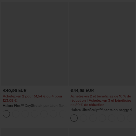
€40,95 EUR
€44,95 EUR
Achetez-en 2 pour 61,54 € ou 4 pour
Achetez-en 2 et bénéficiez de 10 % de
123,08 €.
réduction | Achetez-en 3 et bénéficiez
de 20 % de réduction
Halara Flex™ DayStretch pantalon flare
de travail, taille mi-haute, poche latérale
Halara UltraSculpt™ pantalon baggy de
+12
zippée
yoga taille haute à effet gainant pour le
ventre, à rayures color block, avec
poches