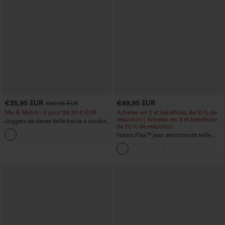
€35,95 EUR
€49,95 EUR
€40,95 EUR
Mix & Match : 3 pour 88,30 € EUR
Achetez-en 2 et bénéficiez de 10 % de
réduction | Achetez-en 3 et bénéficiez
Joggers de danse taille haute à cordon,
de 20 % de réduction
effet froncé, coupe fuselée, à séchage
rapide et toucher frais, avec poches —
Halara Flex™ jean décontracté taille
UPF40+
haute à effet gainant, coupe large, avec
poches