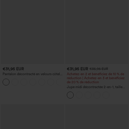
€31,95 EUR
€31,95 EUR
€35,95 EUR
Pantalon décontracté en velours côtelé,
Achetez-en 2 et bénéficiez de 10 % de
taille mi-haute, poche zippée
réduction | Achetez-en 3 et bénéficiez
+7
de 20 % de réduction
Jupe midi décontractée 2-en-1, taille
haute à effet gainant, froncée avec
ourlet arrondi, en polaire et PU