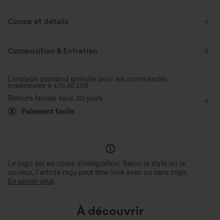
Coupe et détails
Coupe classique
Dos avec ouverture goutte
Composition & Entretien
Ourlet asymétrique
Col officier
Braguette boutonnée
Livraison standard gratuite pour les commandes
supérieures à
Décontracté
€70,46 EUR
Imprimé léopard
Longueur hanches
Retours faciles sous 30 jours
Sans manches
Paiement facile
Le logo est en cours d’intégration. Selon le style ou la
couleur, l’article reçu peut être livré avec ou sans logo.
En savoir plus
À découvrir