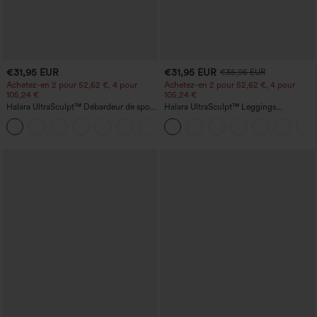
€31,95 EUR
€31,95 EUR
€35,95 EUR
Achetez-en 2 pour 52,62 €, 4 pour
Achetez-en 2 pour 52,62 €, 4 pour
105,24 €
105,24 €
Halara UltraSculpt™ Débardeur de sport
Halara UltraSculpt™ Leggings
à col rond et ourlet arrondi
d'entraînement sculptants taille haute,
+11
effet ventre plat, avec poche