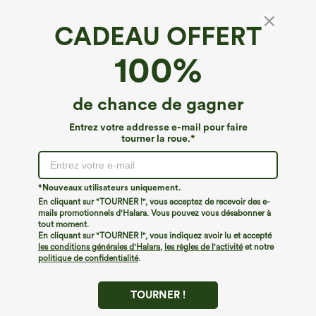
CADEAU OFFERT
Robe mini fluide style paysanne à nouer
100%
devant, effet lin, nuisette décontractée
€40,95 EUR
de chance de gagner
Entrez votre addresse e-mail pour faire
tourner la roue.*
*Nouveaux utilisateurs uniquement.
En cliquant sur "TOURNER !", vous acceptez de recevoir des e-
mails promotionnels d'Halara. Vous pouvez vous désabonner à
tout moment.
En cliquant sur "TOURNER !", vous indiquez avoir lu et accepté
les conditions générales d'Halara
,
les règles de l'activité
et notre
politique de confidentialité
.
TOURNER !