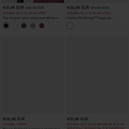
€31,95 EUR
€35,95 EUR
€35,95 EUR
€40,95 EUR
Achetez-en 2, le 3e est offert
Achetez-en 2, le 3e est offert
Top de sport pour yoga asymétrique
Halara UltraSculpt™ leggings
(une épaule) à manches longues avec
d'entraînement taille haute — fronces
+3
ouverture pour le pouce, ourlet arrondi
liftantes pour le fessier, maintien gainant
haut-bas, séchage rapide, soutien-gorge
du ventre et poche
intégré.
€26,95 EUR
€31,95 EUR
1 acheté, 1 offert
Achetez-en 2 et bénéficiez de 10 % de
réduction | Achetez-en 3 et bénéficiez