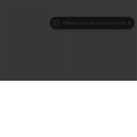
OBtenez un lot de coupons de 100 $
€35,95 EUR
€35,95 EUR
€40,95 EUR
Achetez-en 2 pour 61,54 € ou 4 pour
Halara Flex™ Jean décontracté lavé
123,08 €.
taille haute à poche croisée
Jupe mini de soirée en suède, moulante,
taille haute croisée 2-en-1 avec ourlet à
franges