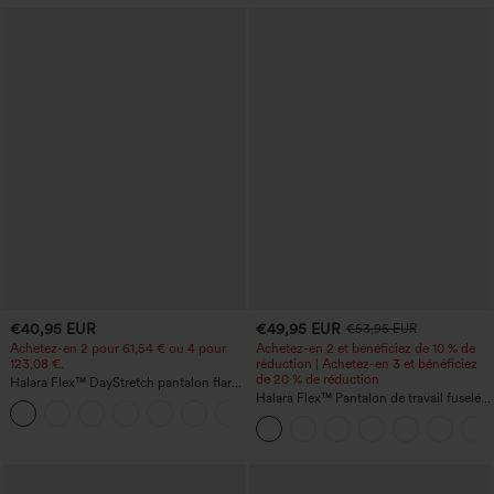
€40,95 EUR
€49,95 EUR
€53,95 EUR
Achetez-en 2 pour 61,54 € ou 4 pour
Achetez-en 2 et bénéficiez de 10 % de
123,08 €.
réduction | Achetez-en 3 et bénéficiez
de 20 % de réduction
Halara Flex™ DayStretch pantalon flare
de travail, taille mi-haute, poche latérale
Halara Flex™ Pantalon de travail fuselé,
+12
zippée
uni, taille haute, avec poches