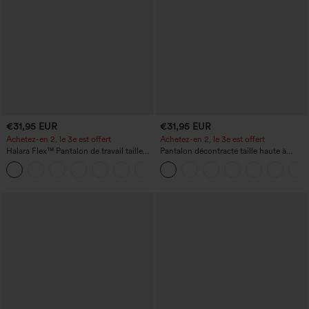
€31,95 EUR
€31,95 EUR
Achetez-en 2, le 3e est offert
Achetez-en 2, le 3e est offert
Halara Flex™ Pantalon de travail taille
Pantalon décontracté taille haute à
haute avec poche latérale arrière et
cordon, coupe large en mélange de lin,
+13
légère coupe évasée
avec poches