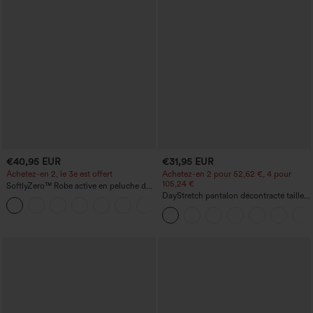
€40,95 EUR
€31,95 EUR
Achetez-en 2, le 3e est offert
Achetez-en 2 pour 52,62 €, 4 pour
105,24 €
SoftlyZero™ Robe active en peluche dos
nu — Édition Hyper Facile
DayStretch pantalon décontracté taille
+29
haute avec poches et coupe droite