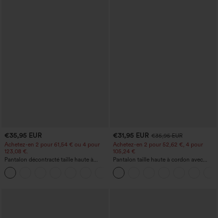
€35,95 EUR
€31,95 EUR
€35,95 EUR
Achetez-en 2 pour 61,54 € ou 4 pour
Achetez-en 2 pour 52,62 €, 4 pour
123,08 €.
105,24 €
Pantalon décontracté taille haute à
Pantalon taille haute à cordon avec
jambe droite, effet lin, avec poches
poches, jambe large et coupe ample,
+5
style décontracté, effet lin