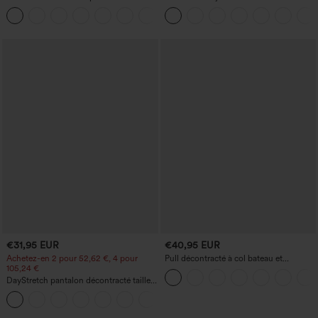
haute, coupe « barrel » (jambe en forme
haute, large, avec poches, ourlet
+3
de tonneau) avec poches
retroussé et effet délavé
€31,95 EUR
€40,95 EUR
Achetez-en 2 pour 52,62 €, 4 pour
Pull décontracté à col bateau et
105,24 €
manches chauve-souris
DayStretch pantalon décontracté taille
haute à jambe en forme de tonneau
+5
avec poches