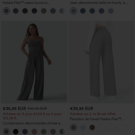
Halara Flex™ Jeans bootcut
Jean décontracté taille mi‑haute, à
décontractés taille haute, effet délavé,
cordon de serrage, avec poches
+5
avec poches
€35,95 EUR
€35,95 EUR
€40,95 EUR
Achetez-en 2 pour 61,54 € ou 4 pour
Achetez-en 2, le 3e est offert
123,08 €.
Pantalon de travail Halara Flex™
Combinaison décontractée chinée à
DayStretch à taille haute, avec poches et
bretelles réglables, fronces et jambes
coupe droite
+10
larges, avec poches — facile comme