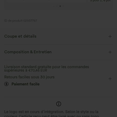
3 pour 2, 6 pour 4,
ID de produit 02937767
Coupe et détails
Ourlet volanté
Bustier tube
Enfilable
Composition & Entretien
Décontracté
Mini
Sans manches
Livraison standard gratuite pour les commandes
supérieures à
Élasticité bidirectionnelle
€70,46 EUR
Retours faciles sous 30 jours
Paiement facile
Le logo est en cours d’intégration. Selon le style ou la
couleur, l’article reçu peut être livré avec ou sans logo.