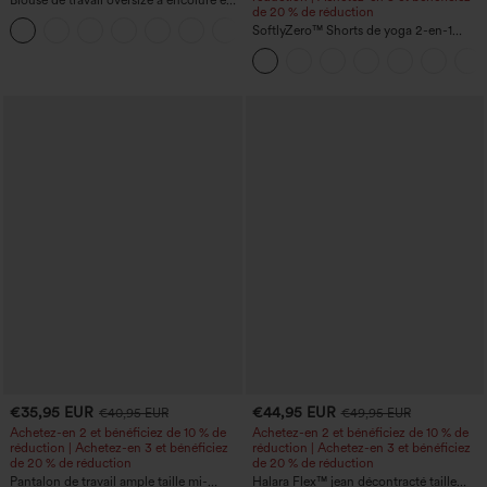
Blouse de travail oversize à encolure en
de 20 % de réduction
V, manches courtes, en tissu
+1
anti‑froissage
SoftlyZero™ Shorts de yoga 2-en-1
InstantCool, super taille haute, aérés, 5''
avec poches — longueur allongée
€35,95 EUR
€44,95 EUR
€40,95 EUR
€49,95 EUR
Achetez-en 2 et bénéficiez de 10 % de
Achetez-en 2 et bénéficiez de 10 % de
réduction | Achetez-en 3 et bénéficiez
réduction | Achetez-en 3 et bénéficiez
de 20 % de réduction
de 20 % de réduction
Pantalon de travail ample taille mi-
Halara Flex™ jean décontracté taille