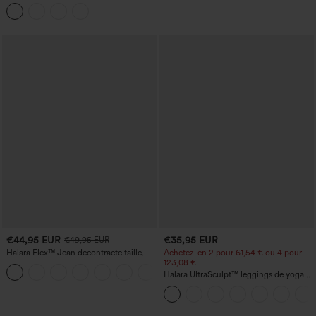
à col, mancherons, ceinturée, ourlet
fendu incurvé et poches
€44,95 EUR
€35,95 EUR
€49,95 EUR
Halara Flex™ Jean décontracté taille
Achetez-en 2 pour 61,54 € ou 4 pour
haute, jambe droite, délavé, avec poches
123,08 €.
+3
Halara UltraSculpt™ leggings de yoga
taille haute, gainants avec contrôle du
ventre, coupe bootcut, à poches