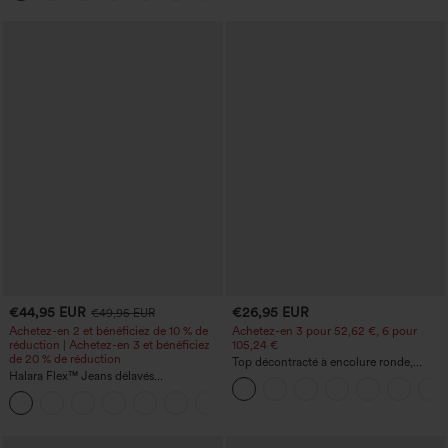
tout
€44,95 EUR
€26,95 EUR
€49,95 EUR
Achetez-en 2 et bénéficiez de 10 % de
Achetez-en 3 pour 52,62 €, 6 pour
réduction | Achetez-en 3 et bénéficiez
105,24 €
de 20 % de réduction
Top décontracté à encolure ronde,
Halara Flex™ Jeans délavés
manches chauve-souris et coupe ample
décontractés, coupe baggy à jambe
+5
large, taille basse asymétrique, poches
zippées