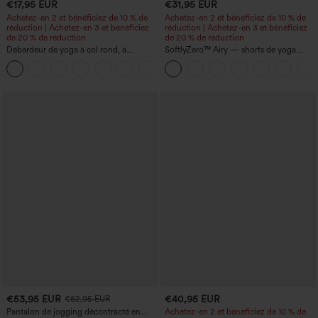
€17,95 EUR
€31,95 EUR
Achetez-en 2 et bénéficiez de 10 % de
Achetez-en 2 et bénéficiez de 10 % de
réduction | Achetez-en 3 et bénéficiez
réduction | Achetez-en 3 et bénéficiez
de 20 % de réduction
de 20 % de réduction
Débardeur de yoga à col rond, à
SoftlyZero™ Airy — shorts de yoga
fronces, effet rafraîchissant - UPF50+
super taille haute 2-en-1 InstantCool
+16
avec poches
€53,95 EUR
€40,95 EUR
€62,95 EUR
Pantalon de jogging décontracté en
Achetez-en 2 et bénéficiez de 10 % de