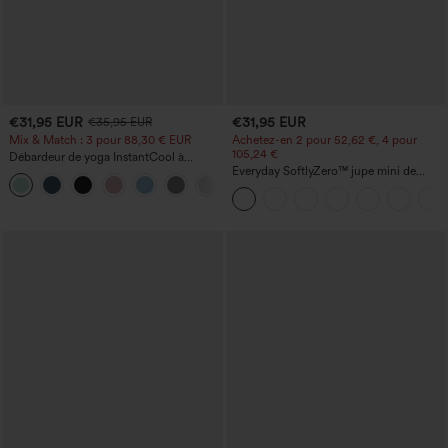
€31,95 EUR
€31,95 EUR
€35,95 EUR
Mix & Match : 3 pour 88,30 € EUR
Achetez-en 2 pour 52,62 €, 4 pour
105,24 €
Débardeur de yoga InstantCool à
encolure en U et ourlet arrondi –
Everyday SoftlyZero™ jupe mini de
UPF50+
tennis aérée à pans croisés 2-en-1 avec
poche latérale et toucher frais - Lucid-
UPF50+