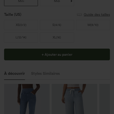
Mini
Midi
Taille
(US)
Guide des tailles
XS
(
0/2
)
S
(
4/6
)
M
(
8/10
)
L
(
12/14
)
XL
(
16
)
+ Ajouter au panier
À découvrir
Styles Similaires