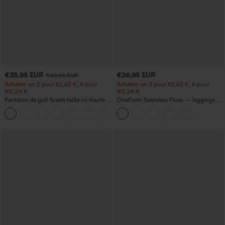
€35,95 EUR
€26,95 EUR
€40,95 EUR
Achetez-en 2 pour 52,62 €, 4 pour
Achetez-en 3 pour 52,62 €, 6 pour
105,24 €
105,24 €
Pantalon de golf fuselé taille mi-haute à
OneForm Seamless Flow — leggings de
cordon, ourlet incurvé, séchage rapide,
yoga sans coutures, taille mi-haute, effet
+2
avec poches — UPF40+
gainant pour le ventre et liftant pour les
fesses