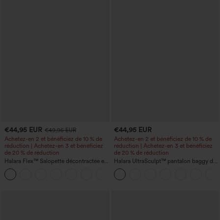
€44,95 EUR
€44,95 EUR
€49,95 EUR
Achetez-en 2 et bénéficiez de 10 % de
Achetez-en 2 et bénéficiez de 10 % de
réduction | Achetez-en 3 et bénéficiez
réduction | Achetez-en 3 et bénéficiez
de 20 % de réduction
de 20 % de réduction
Halara Flex™ Salopette décontractée en
Halara UltraSculpt™ pantalon baggy de
denim lavé à encolure en V avec poche
yoga taille haute à effet gainant pour le
+1
ventre, à rayures color block, avec
poches