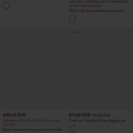
French terry à imprimé denim, taille mi-
réduction | Achetez-en 3 et bénéficiez
haute, style jean, avec poches
de 20 % de réduction
Robe midi décontractée à encolure
ronde, sans manches, avec soutien-
gorge intégré et ourlet à volants
Promo
€35,95 EUR
€17,95 EUR
€31,95 EUR
Achetez-en 2 pour 61,54 € ou 4 pour
OneForm Seamless Flow legging de
123,08 €.
yoga taille haute, gainant pour le ventre
et effet rehausseur de fesses
Robe-chemise mi-longue décontractée