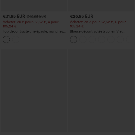
€31,95 EUR
€26,95 EUR
€40,95 EUR
Achetez-en 2 pour 52,62 €, 4 pour
Achetez-en 3 pour 52,62 €, 6 pour
105,24 €
105,24 €
Top décontracté une épaule, manches
Blouse décontractée à col en V et
courtes, ourlet arrondi hi-low,
manches courtes bouffantes
soutien‑gorge intégré, motif à pois