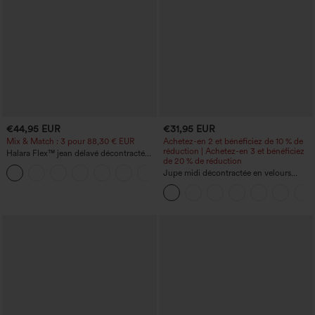
€44,95 EUR
€31,95 EUR
Mix & Match : 3 pour 88,30 € EUR
Achetez-en 2 et bénéficiez de 10 % de
réduction | Achetez-en 3 et bénéficiez
Halara Flex™ jean délavé décontracté
de 20 % de réduction
taille haute à poches, coupe baggy à
+2
jambe large
Jupe midi décontractée en velours
côtelé, taille mi-haute, poches avant
latérales à rabat