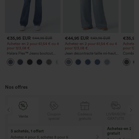
€35,95 EUR
€44,95 EUR
€35,95
€44,95 EUR
€49,95 EUR
Achetez-en 2 pour 61,54 € ou 4
Achetez-en 2 pour 61,54 € ou 4
Achetez-e
pour 123,08 €.
pour 123,08 €.
pour 123,
Halara Flex™ Jeans bootcut
Jean décontracté taille mi‑haute,
Combinai
décontractés taille haute, effet
à cordon de serrage, avec
chinée à b
+5
délavé, avec poches
poches
fronces e
poches —
Nos offres
N
Coupon
Cadeaux
LIVRAISON
Vente
E
spécial
gratuits
GRATUITE
Achetez-en 2, ob
3 achetés, 1 offert
gratuit
Achetez 4 pour 3, achetez 8 pour 6