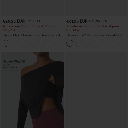
€26,95 EUR
€31,95 EUR
€31,95 EUR
€35,95 EUR
Achetez-en 2 pour 52,62 €, 4 pour
Achetez-en 2 pour 52,62 €, 4 pour
105,24 €
105,24 €
Halara Flex™ Pantalon de travail à taille
Halara Flex™ Pantalon de travail taille
haute, jambe large, avec poches, en
haute sculptant la silhouette, gainant la
+21
maille gaufrée
taille, avec poches, jambe large en
micro-gaufre