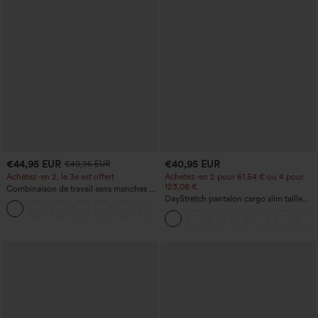
€44,95 EUR
€40,95 EUR
€49,95 EUR
Achetez-en 2, le 3e est offert
Achetez-en 2 pour 61,54 € ou 4 pour
123,08 €.
Combinaison de travail sans manches à
encolure bateau, côtés noués, toucher
DayStretch pantalon cargo slim taille
+8
frais, rayée, avec poches — Édition Easy
haute, poches zippées, uni
Peezy