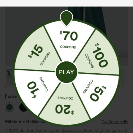
Farbe
Bayberry
Wähle die Größe aus
(US)
Größentabelle
100%
der Kundinnen sagen, dass dieses Produkt größengerecht