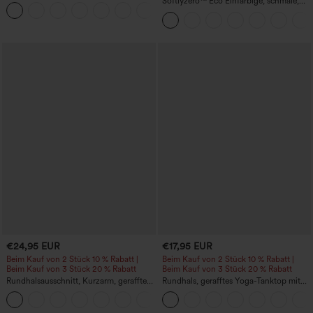
Trainingskleid – Wannabe – Easy Peezy
Softlyzero™ Eco Einfarbige, schmale,
+29
hoch taillierte Wanderhose mit
mehreren Taschen
€24,95 EUR
€17,95 EUR
Beim Kauf von 2 Stück 10 % Rabatt |
Beim Kauf von 2 Stück 10 % Rabatt |
Beim Kauf von 3 Stück 20 % Rabatt
Beim Kauf von 3 Stück 20 % Rabatt
Rundhalsausschnitt, Kurzarm, gerafftes
Rundhals, gerafftes Yoga-Tanktop mit
Cool-Touch Yoga-Sporttop - UPF50+
Cool-Touch-Effekt – UPF50+
+11