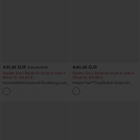
€31,95 EUR
€40,95 EUR
€35,95 EUR
Kaufen Sie 2 Stück für 52,62 € oder 4
Kaufen Sie 2 Stück für 61,54 € oder 4
Stück für 105,24 €.
Stück für 123,08 €.
Hochtaillierte Hose mit Kordelzug und
Halara Flex™ DayStretch Hose mit
Taschen, weitem Bein, lässig und locker
mittlerer Bundhöhe, seitlicher
+15
in Leinenoptik
Reißverschlusstasche und
Work‑Flare‑Schnitt