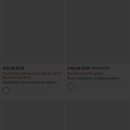
€31,95 EUR
€44,95 EUR
€49,95 EUR
Kaufen Sie 2 Stück für 52,62 € oder 4
Kaufe 2, erhalte 1 gratis
Stück für 105,24 €.
Boot-Ausschnitt, ärmelloser Work-
DayStretch Hose mit hohem Bund,
Jumpsuit mit seitlicher Bindung,
Barrel-Leg und Taschen
kühlender Cool-Touch-Effekt, gestreift
+5
und mit Taschen – Easy Peezy Edition