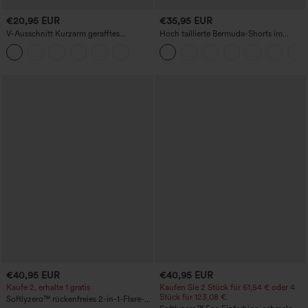
€20,95 EUR
€35,95 EUR
V-Ausschnitt Kurzarm gerafftes
Hoch taillierte Bermuda-Shorts im
schlichtes Freizeit-T-Shirt
Resort-Look, Leinen-Optik, mit
umgeschlagenem Saum, 10'' und
Taschen
€40,95 EUR
€40,95 EUR
Kaufe 2, erhalte 1 gratis
Kaufen Sie 2 Stück für 61,54 € oder 4
Stück für 123,08 €.
Softlyzero™ rückenfreies 2-in-1-Flare-