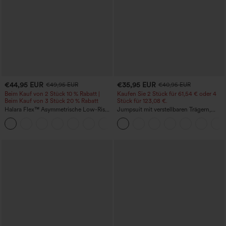
€44,95 EUR
€35,95 EUR
€49,95 EUR
€40,95 EUR
Beim Kauf von 2 Stück 10 % Rabatt |
Kaufen Sie 2 Stück für 61,54 € oder 4
Beim Kauf von 3 Stück 20 % Rabatt
Stück für 123,08 €.
Halara Flex™ Asymmetrische Low-Rise-
Jumpsuit mit verstellbaren Trägern,
Jeans mit Reißverschlusstaschen,
gerafftem Detail, weitem Bein und
+5
Baggy-Stil, weitem Bein, gewaschen,
meliertem Stoff, lässig, mit Taschen -
lässig
Easy Peezy