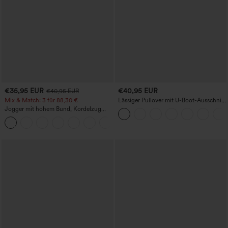
€35,95 EUR
€40,95 EUR
€40,95 EUR
Mix & Match: 3 für 88,30 €
Lässiger Pullover mit U-Boot-Ausschnitt
und Fledermausärmeln.
Jogger mit hohem Bund, Kordelzug
und Raffung, schmal zulaufend,
schnelltrocknend mit kühlendem Griff,
mit Taschen - UPF40+