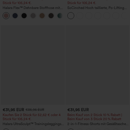
Stück für 105,24 €.
Stück für 105,24 €.
Halara Flex™ Dehnbare Stoffhose mit
SoCinched Hoch taillierte, Po-Lifting
hohem Bund, Waffelmuster,
7/8-Trainingsleggings mit
+21
Seitentaschen und weitem Bein
Bauchkontrolle und Seitentaschen
€31,95 EUR
€31,95 EUR
€35,95 EUR
Kaufen Sie 2 Stück für 52,62 € oder 4
Beim Kauf von 2 Stück 10 % Rabatt |
Stück für 105,24 €.
Beim Kauf von 3 Stück 20 % Rabatt
Halara UltraSculpt™ Trainingsleggings
2-in-1-Fitness-Shorts mit Gesäßtasche
mit hoher Taille – formend, Po-Lifting,
und seitlicher versteckter Tasche 6,3 cm