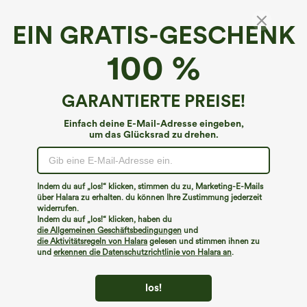
EIN GRATIS-GESCHENK
V-Ausschnitt, halbärmlig, hinten zum Binden,
100 %
lässiger Work-Jumpsuit mit Taschen – Easy
Peezy
€49,95 EUR
GARANTIERTE PREISE!
Einfach deine E-Mail-Adresse eingeben,
um das Glücksrad zu drehen.
Indem du auf „los!“ klicken, stimmen du zu, Marketing-E-Mails
über Halara zu erhalten. du können Ihre Zustimmung jederzeit
widerrufen.
Indem du auf „los!“ klicken, haben du
die Allgemeinen Geschäftsbedingungen
und
die Aktivitätsregeln von Halara
gelesen und stimmen ihnen zu
und
erkennen die Datenschutzrichtlinie von Halara an
.
los!