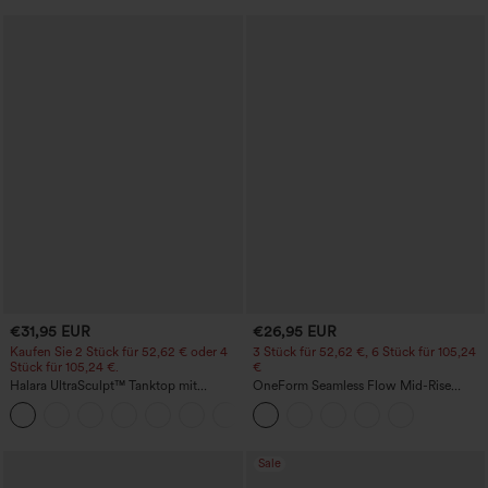
€31,95 EUR
€26,95 EUR
Kaufen Sie 2 Stück für 52,62 € oder 4
3 Stück für 52,62 €, 6 Stück für 105,24
Stück für 105,24 €.
€
Halara UltraSculpt™ Tanktop mit
OneForm Seamless Flow Mid-Rise
Rundhalsausschnitt und
Yoga-Leggings - mittelhoher Bund,
+11
geschwungenem Saum
bauchformend und mit Po-Lifting-
Effekt
Sale