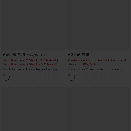
€49,95 EUR
€31,95 EUR
€53,95 EUR
Beim Kauf von 2 Stück 10 % Rabatt |
Kaufen Sie 2 Stück für 52,62 € oder 4
Beim Kauf von 3 Stück 20 % Rabatt
Stück für 105,24 €.
Hoch taillierte, konische, einfarbige
Halara Flex™ Jeans Jeggings aus
Anzughose mit Seitentaschen
elastischem Strick-Denim mit hohem
+8
Bund und Gesäßtaschen