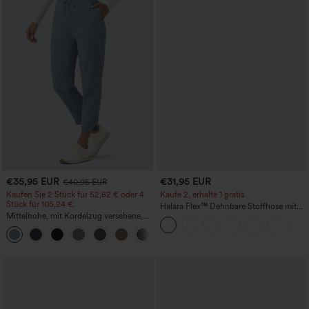
€35,95 EUR
€31,95 EUR
€40,95 EUR
Kaufen Sie 2 Stück für 52,62 € oder 4
Kaufe 2, erhalte 1 gratis
Stück für 105,24 €.
Halara Flex™ Dehnbare Stoffhose mit
Mittelhohe, mit Kordelzug versehene,
hohem Bund und Seitentasche hinten
schnelltrocknende Golfhose mit schmal
+2
zulaufendem Schnitt, abgerundetem
Saum und Taschen – UPF 40+