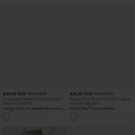
€44,95 EUR
€31,95 EUR
€49,95 EUR
€35,95 EUR
Kaufen Sie 2 Stück für 61,54 € oder 4
Kaufen Sie 2 Stück für 52,62 € oder 4
Stück für 123,08 €.
Stück für 105,24 €.
Lässige Jeans mit mittlerer Bundhöhe,
Halara Flex™ hoch taillierte,
Kordelzug und Taschen
figurformende Arbeitshose, die die Taille
schmaler wirken lässt, mit Taschen,
weitem Bein und Mikro-Waffelstruktur