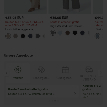
€35,95 EUR
€35,95 EUR
€44,95
Kaufen Sie 2 Stück für 61,54 €
Kaufe 2, erhalte 1 gratis
Kaufen Si
oder 4 Stück für 123,08 €.
oder 4 St
High Waisted Side Pocket
Hoch taillierte, gerade
Straight Leg Work Pants
Lässige J
geschnittene, legere Leinen-
Bundhöhe
+5
Optik-Hose mit Taschen
Taschen
Unsere Angebote
OSER
KOSTENLOSER
Verkauf
Sondergutschein
Gratisgeschenke
D
VERSAND
Kaufen Sie 2 und 
Kaufe 3 und erhalte 1 gratis
gratis
Kaufen Sie 4 für 3, kaufen Sie 8 für 6
Kaufe 3 für 2, Kauf
für 6