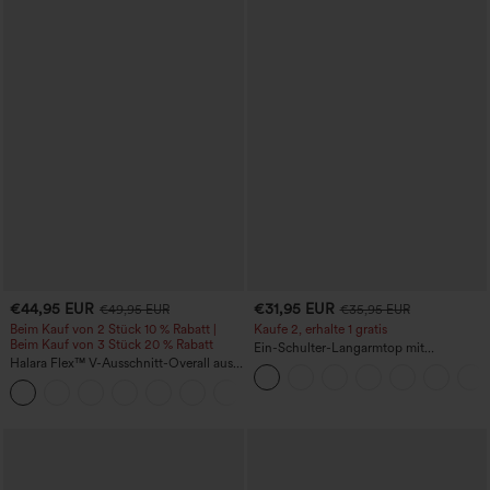
€44,95 EUR
€31,95 EUR
€49,95 EUR
€35,95 EUR
Beim Kauf von 2 Stück 10 % Rabatt |
Kaufe 2, erhalte 1 gratis
Beim Kauf von 3 Stück 20 % Rabatt
Ein-Schulter-Langarmtop mit
Halara Flex™ V-Ausschnitt-Overall aus
Daumenloch, geschwungener Saum
gewaschenem Denim mit Taschen –
(High-Low), schnell trocknend – Yoga-
+1
lässig
Sporttop mit integriertem BH