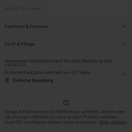
PRODUKT ID: 03104117
Passform & Features
Easy Peezy
V-Ausschnitt
Oficina
bodenlang
Stoff & Pflege
baggy
kurzärmlig
Vier-Wege-Stretch
Kostenloser Standardversand bei einer Bestellung über
€70,46 EUR
Einfache Rückgabe innerhalb von 30 Tagen
Einfache Bezahlung
Einige Artikel werden mit Markenlogo geliefert, andere ohne.
Ob ein Logo enthalten ist, kann je nach Produkt variieren.
Auch Stil und Farben können leicht abweichen.
Mehr erfahren