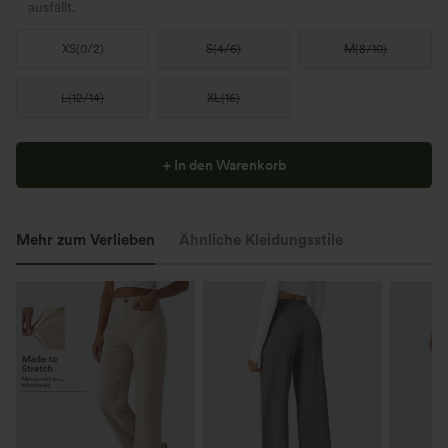
ausfällt.
XS
(
0/2
)
S
(
4/6
)
M
(
8/10
)
L
(
12/14
)
XL
(
16
)
+ In den Warenkorb
Mehr zum Verlieben
Ähnliche Kleidungsstile