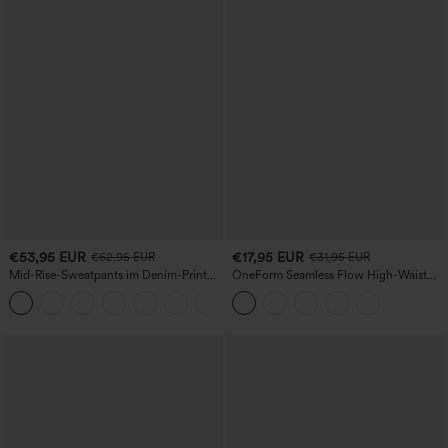
€53,95 EUR
€17,95 EUR
€62,95 EUR
€31,95 EUR
Mid-Rise-Sweatpants im Denim-Print
OneForm Seamless Flow High-Waist
aus French Terry, lässig, mit Taschen
Yogaleggings – nahtlos, mit hoher
Taille, bauchformend und mit
Hebeeffekt für den Po