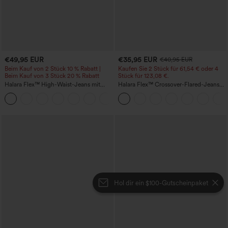
€49,95 EUR
€35,95 EUR
€40,95 EUR
Beim Kauf von 2 Stück 10 % Rabatt |
Kaufen Sie 2 Stück für 61,54 € oder 4
Beim Kauf von 3 Stück 20 % Rabatt
Stück für 123,08 €.
Halara Flex™ High-Waist-Jeans mit
Halara Flex™ Crossover-Flared-Jeans
Bauchkontrolle, weitem Bein und
aus elastischem Strick-Denim mit
Taschen
hohem Bund und mehreren Taschen
Hol dir ein $100-Gutscheinpaket