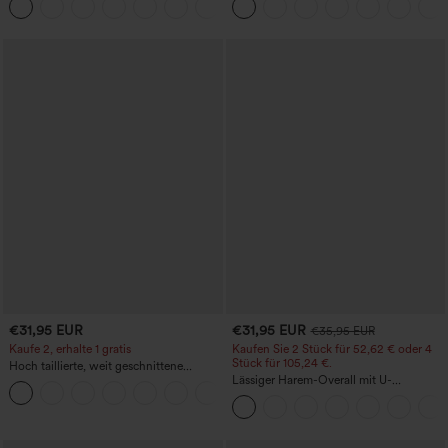
+15
Bauchkontrolle und mit Taschen
€31,95 EUR
€31,95 EUR
€35,95 EUR
Kaufe 2, erhalte 1 gratis
Kaufen Sie 2 Stück für 52,62 € oder 4
Stück für 105,24 €.
Hoch taillierte, weit geschnittene
Freizeithose aus Leinenmischung mit
Lässiger Harem-Overall mit U-
+5
Kordelzug und Taschen
Ausschnitt und Taschen - Easy Peezy
Edition