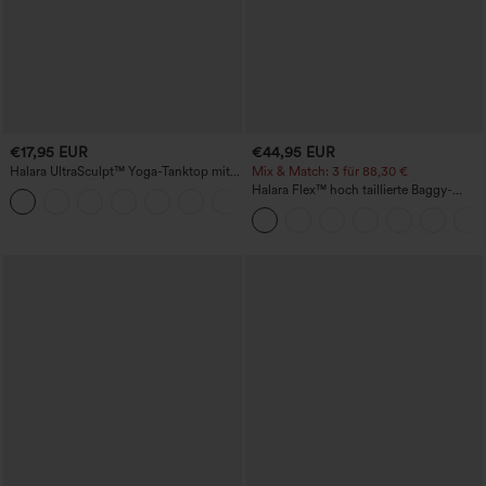
€17,95 EUR
€44,95 EUR
Halara UltraSculpt™ Yoga-Tanktop mit
Mix & Match: 3 für 88,30 €
doppelten Trägern und gedrehtem
Halara Flex™ hoch taillierte Baggy-
+11
Rückendesign
Jeans mit Taschen, weitem Bein,
stonewashed, lässig