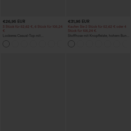
€26,95 EUR
€31,95 EUR
3 Stück für 52,62 €, 6 Stück für 105,24
Kaufen Sie 2 Stück für 52,62 € oder 4
€
Stück für 105,24 €.
Lockeres Casual-Top mit
Stoffhose mit Knopfleiste, hohem Bund,
Rundhalsausschnitt und
mehreren Taschen und geradem Bein
+1
Fledermausärmeln