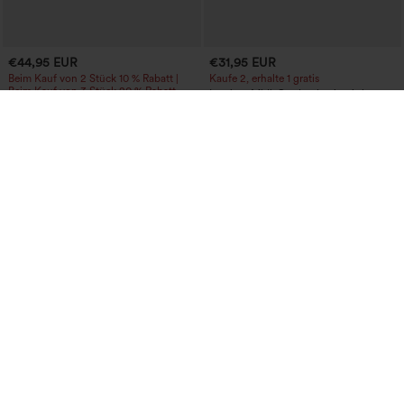
€44,95 EUR
€31,95 EUR
Beim Kauf von 2 Stück 10 % Rabatt |
Kaufe 2, erhalte 1 gratis
Beim Kauf von 3 Stück 20 % Rabatt
Lässiger Midi-Cordrock mit mittlerer
Halara UltraSculpt™ Baggy-Yogahose
Bundhöhe und vorderseitiger
mit hohem Bund, Bauchkontrolle,
Klapptasche
Color-Block-Streifen und Taschen