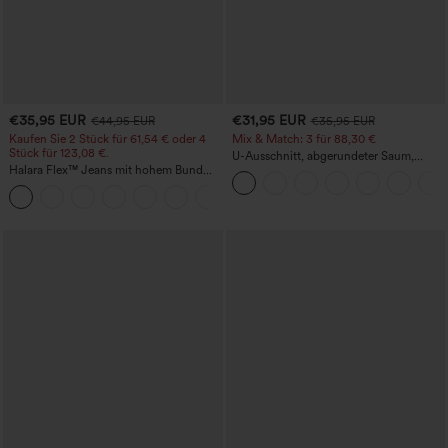
€35,95 EUR
€31,95 EUR
€44,95 EUR
€35,95 EUR
Kaufen Sie 2 Stück für 61,54 € oder 4
Mix & Match: 3 für 88,30 €
Stück für 123,08 €.
U-Ausschnitt, abgerundeter Saum,
Halara Flex™ Jeans mit hohem Bund
InstantCool Yoga-Trägertop – UPF50+
und Taschen, gewaschener, lässiger
+5
Bootcut