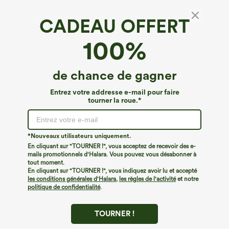
CADEAU OFFERT
100%
de chance de gagner
Entrez votre addresse e-mail pour faire
tourner la roue.*
Oops!
Nous ne semblons pas pouvoir trouver la page que
*Nouveaux utilisateurs uniquement.
vous recherchez.
En cliquant sur "TOURNER !", vous acceptez de recevoir des e-
mails promotionnels d'Halara. Vous pouvez vous désabonner à
tout moment.
Acheter plus
En cliquant sur "TOURNER !", vous indiquez avoir lu et accepté
les conditions générales d'Halara
,
les règles de l'activité
et notre
politique de confidentialité
.
TOURNER !