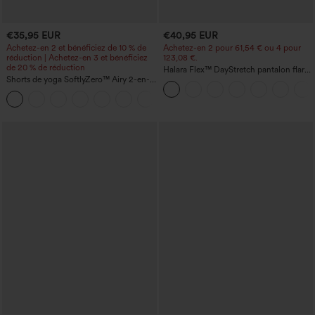
€35,95 EUR
€40,95 EUR
Achetez-en 2 et bénéficiez de 10 % de
Achetez-en 2 pour 61,54 € ou 4 pour
réduction | Achetez-en 3 et bénéficiez
123,08 €.
de 20 % de réduction
Halara Flex™ DayStretch pantalon flare
Shorts de yoga SoftlyZero™ Airy 2-en-1
de travail, taille mi-haute, poche latérale
InstantCool, super taille haute, 7" avec
zippée
+23
poches