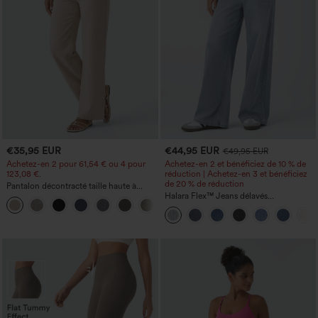
€35,95 EUR
€44,95 EUR
€49,95 EUR
Achetez-en 2 pour 61,54 € ou 4 pour
Achetez-en 2 et bénéficiez de 10 % de
123,08 €.
réduction | Achetez-en 3 et bénéficiez
de 20 % de réduction
Pantalon décontracté taille haute à
jambe droite, effet lin, avec poches
Halara Flex™ Jeans délavés
+5
décontractés, coupe baggy à jambe
large, taille basse asymétrique, poches
zippées