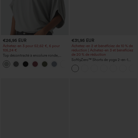
€26,95 EUR
€31,95 EUR
Achetez-en 3 pour 52,62 €, 6 pour
Achetez-en 2 et bénéficiez de 10 % de
105,24 €
réduction | Achetez-en 3 et bénéficiez
de 20 % de réduction
Top décontracté à encolure ronde,
manches chauve-souris et coupe ample
SoftlyZero™ Shorts de yoga 2-en-1
+1
InstantCool, super taille haute, aérés, 5''
avec poches — longueur allongée