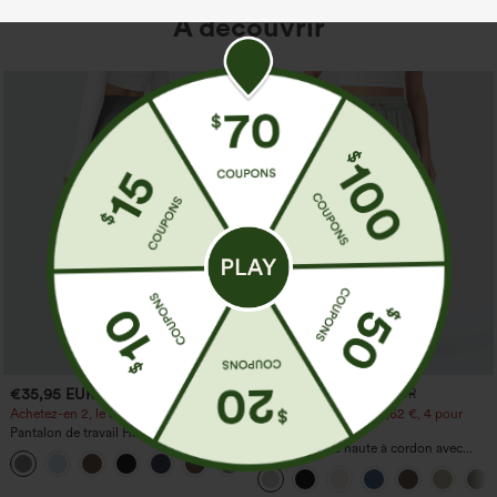
À découvrir
€35,95 EUR
€31,95 EUR
€35,95 EUR
Achetez-en 2, le 3e est offert
Achetez-en 2 pour 52,62 €, 4 pour
105,24 €
Pantalon de travail Halara Flex™
DayStretch à taille haute, avec poches et
Pantalon taille haute à cordon avec
+23
coupe droite
poches, jambe large et coupe ample,
style décontracté, effet lin