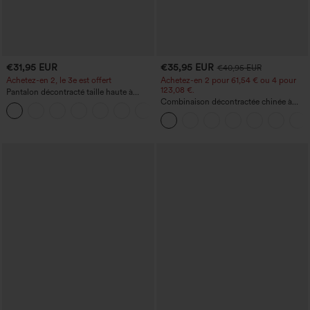
€31,95 EUR
€35,95 EUR
€40,95 EUR
Achetez-en 2, le 3e est offert
Achetez-en 2 pour 61,54 € ou 4 pour
123,08 €.
Pantalon décontracté taille haute à
cordon, coupe large en mélange de lin,
Combinaison décontractée chinée à
+5
avec poches
bretelles réglables, fronces et jambes
larges, avec poches — facile comme
tout