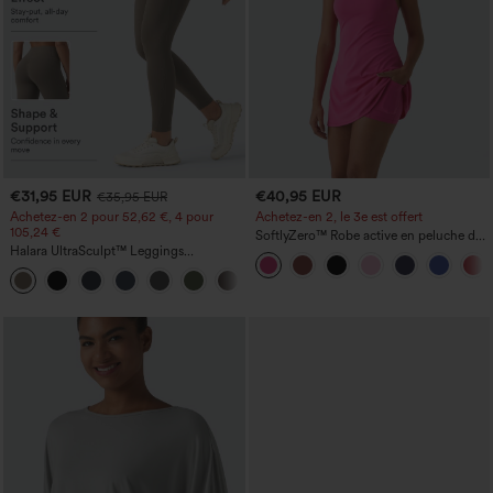
€31,95 EUR
€40,95 EUR
€35,95 EUR
Achetez-en 2 pour 52,62 €, 4 pour
Achetez-en 2, le 3e est offert
105,24 €
SoftlyZero™ Robe active en peluche dos
Halara UltraSculpt™ Leggings
nu — Édition Hyper Facile
d'entraînement sculptants taille haute,
+16
effet ventre plat, avec poche