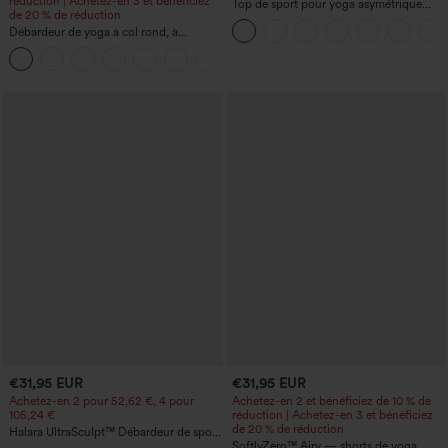
réduction | Achetez-en 3 et bénéficiez
Top de sport pour yoga asymétrique
de 20 % de réduction
(une épaule) à manches longues avec
Débardeur de yoga à col rond, à
ouverture pour le pouce, ourlet arrondi
fronces, effet rafraîchissant - UPF50+
haut-bas, séchage rapide, soutien-gorge
+16
intégré.
€31,95 EUR
€31,95 EUR
Achetez-en 2 pour 52,62 €, 4 pour
Achetez-en 2 et bénéficiez de 10 % de
105,24 €
réduction | Achetez-en 3 et bénéficiez
de 20 % de réduction
Halara UltraSculpt™ Débardeur de sport
à col rond et ourlet arrondi
SoftlyZero™ Airy — shorts de yoga