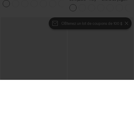
+11
super taille haute 2-en-1 InstantCool
avec poches
OBtenez un lot de coupons de 100 $
€26,95 EUR
€35,95 EUR
€44,95 EUR
Achetez-en 3 pour 52,62 €, 6 pour
Achetez-en 2 pour 61,54 € ou 4 pour
105,24 €
123,08 €.
Blouse décontractée à col en V et
Halara Flex™ Jeans bootcut
manches courtes bouffantes
décontractés taille haute, effet délavé,
avec poches