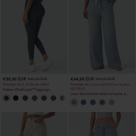
€35,95 EUR
€44,95 EUR
€40,95 EUR
€49,95 EUR
Achetez-en 2, le 3e est offert
Achetez-en 2 pour 61,54 € ou 4 pour
123,08 €.
Halara UltraSculpt™ leggings
d'entraînement taille haute — fronces
Jean décontracté taille mi‑haute, à
+12
liftantes pour le fessier, maintien gainant
cordon de serrage, avec poches
du ventre et poche