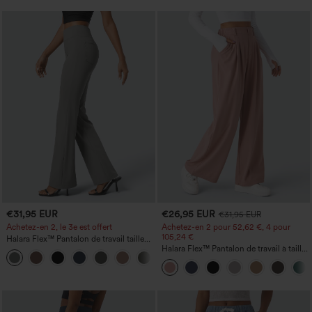
€31,95 EUR
€26,95 EUR
€31,95 EUR
Achetez-en 2, le 3e est offert
Achetez-en 2 pour 52,62 €, 4 pour
105,24 €
Halara Flex™ Pantalon de travail taille
haute avec poche latérale arrière et
Halara Flex™ Pantalon de travail à taille
+13
légère coupe évasée
haute, jambe large, avec poches, en
maille gaufrée