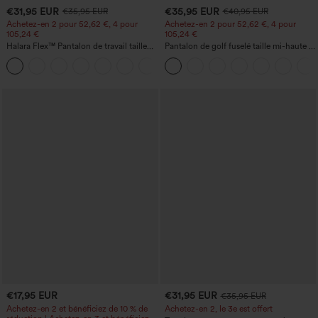
€31,95 EUR
€35,95 EUR
€35,95 EUR
€40,95 EUR
Achetez-en 2 pour 52,62 €, 4 pour
Achetez-en 2 pour 52,62 €, 4 pour
105,24 €
105,24 €
Halara Flex™ Pantalon de travail taille
Pantalon de golf fuselé taille mi-haute à
haute sculptant la silhouette, gainant la
cordon, ourlet incurvé, séchage rapide,
+10
taille, avec poches, jambe large en
avec poches — UPF40+
micro-gaufre
€17,95 EUR
€31,95 EUR
€35,95 EUR
Achetez-en 2 et bénéficiez de 10 % de
Achetez-en 2, le 3e est offert