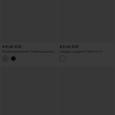
€31,95 EUR
€31,95 EUR
Rundhalsausschnitt, Fledermausärmel,
Lässiges Langarm-T-Shirt mit V-
High-Low-Saum, locker-lässiges
Ausschnitt und Streifen
Casual-T-Shirt