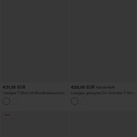
€31,95 EUR
€26,95 EUR
€31,95 EUR
Lässiges T-Shirt mit Rundhalsausschnitt,
Lässiges, geripptes Ein-Schulter-T‑Shirt
kurzen Ärmeln, integriertem BH und
mit kurzen Ärmeln, Raffung und
geschwungenem Saum
integriertem BH
Sale