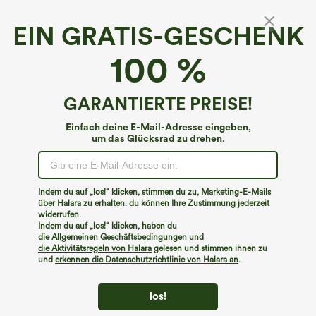
EIN GRATIS-GESCHENK
Lässiges Kurzarm-T-Shirt mit V-Ausschnitt
100 %
€22,95 EUR
GARANTIERTE PREISE!
Einfach deine E-Mail-Adresse eingeben,
um das Glücksrad zu drehen.
Indem du auf „los!“ klicken, stimmen du zu, Marketing-E-Mails
über Halara zu erhalten. du können Ihre Zustimmung jederzeit
widerrufen.
Indem du auf „los!“ klicken, haben du
die Allgemeinen Geschäftsbedingungen
und
die Aktivitätsregeln von Halara
gelesen und stimmen ihnen zu
und
erkennen die Datenschutzrichtlinie von Halara an
.
los!