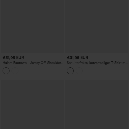
€31,95 EUR
€31,95 EUR
Halara Baumwoll-Jersey Off-Shoulder-
Schulterfreies, kurzärmeliges T‑Shirt mit
T-Shirt mit abnehmbaren Trägern,
Schlitz, geschwungenem Saum und
halben Ärmeln und integriertem BH -
integriertem BH, lässig geschnitten
lässiges T-Shirt für Cupgrößen B-DD