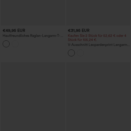
€49,95 EUR
€31,95 EUR
Hautfreundliches Raglan-Langarm-T-
Kaufen Sie 2 Stück für 52,62 € oder 4
Shirt mit Rundhalsausschnitt und
Stück für 105,24 €.
Seitenschlitz, lässig
V-Ausschnitt Leopardenprint Langarm
Casual-T-Shirt