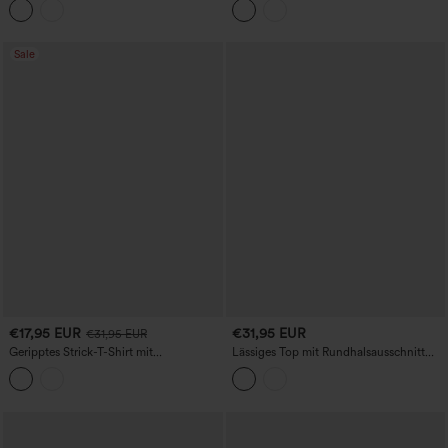
up-BH, gerafft, lässig
Raffung und integriertem BH
Sale
€17,95 EUR
€31,95 EUR
€31,95 EUR
Geripptes Strick-T-Shirt mit
Lässiges Top mit Rundhalsausschnitt
Rundhalsausschnitt, langen Ärmeln,
und Puffärmeln
Daumenlöchern und Cut-out-Details –
lässig