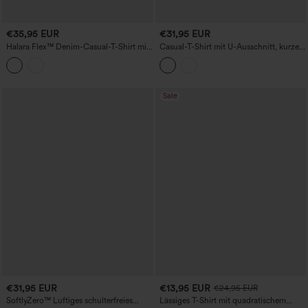
€35,95 EUR
€31,95 EUR
Halara Flex™ Denim-Casual-T-Shirt mit
Casual-T-Shirt mit U-Ausschnitt, kurzen
Rundhalsausschnitt und kurzen Ärmeln
Ärmeln, integriertem BH,
kontrastierender Spitze und Schnürung
am Rücken
Sale
€31,95 EUR
€13,95 EUR
€24,95 EUR
SoftlyZero™ Luftiges schulterfreies
Lässiges T-Shirt mit quadratischem