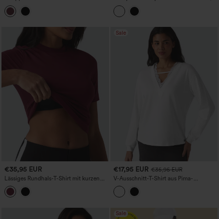
Rundhalsausschnitt, Cut-out, kurzen
gerafft mit Schlitz und integriertem BH,
Ärmeln und integriertem BH – lässig
Cool-Touch, Casual
Sale
€35,95 EUR
€17,95 EUR
€35,95 EUR
Lässiges Rundhals-T-Shirt mit kurzen
V-Ausschnitt-T-Shirt aus Pima-
Ärmeln und integriertem BH
Baumwolle mit Kontrastspitze und
langen Ärmeln, lässig
Sale