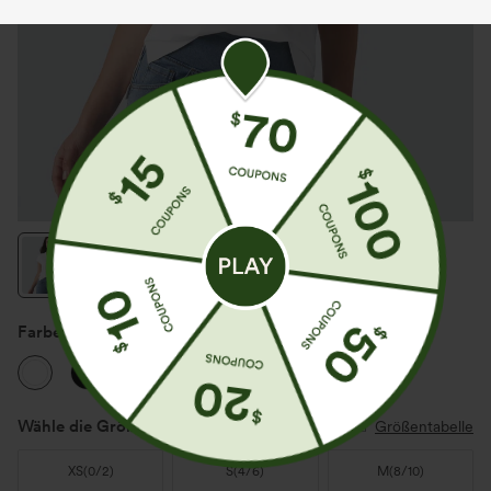
Farbe
Weiß
Wähle die Größe aus
(US)
Größentabelle
XS
(
0/2
)
S
(
4/6
)
M
(
8/10
)