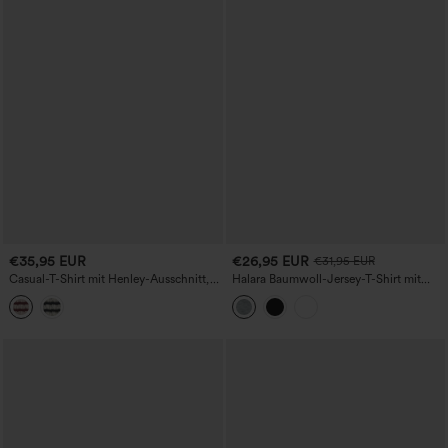
€35,95 EUR
€26,95 EUR
€31,95 EUR
Casual-T-Shirt mit Henley-Ausschnitt,
Halara Baumwoll-Jersey-T-Shirt mit
langen Ärmeln, Daumenloch und
Scoop-Ausschnitt, kurzen Ärmeln und
Streifen
integriertem BH — lässiges T-Shirt, B–
DD-Cups