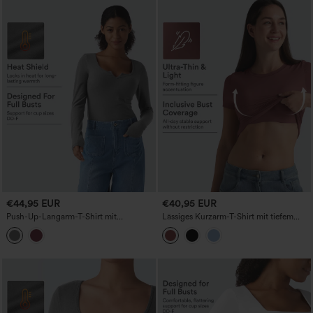
€44,95 EUR
€40,95 EUR
Push-Up-Langarm-T-Shirt mit
Lässiges Kurzarm-T-Shirt mit tiefem
Kerbenausschnitt – lässig und wärmend
Rundhalsausschnitt und integriertem BH
– für Körbchengrößen D/DD/DDD/F
— für Körbchengrößen B–DD