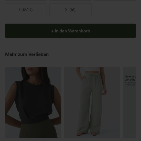
L
(
12/14
)
XL
(
16
)
+ In den Warenkorb
Mehr zum Verlieben