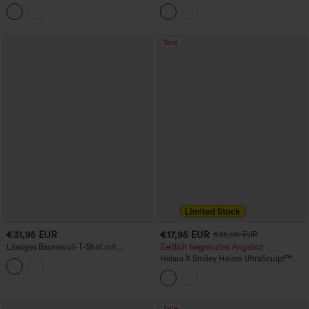
Langarm-T-Shirt aus atmungsaktivem
Ausschnitt, kurzen Ärmeln, Raffung und
Mesh mit integriertem BH, kühlem Griff,
Leopardenmuster.
lässig – UPF50+
Sale
€31,95 EUR
€17,95 EUR
€35,95 EUR
Lässiges Baumwoll-T-Shirt mit
Zeitlich begrenztes Angebot
Rundhalsausschnitt, langen Ärmeln und
Halara X Smiley Halara UltraSculpt™
Cut-Out-Details.
Rundhals-Kurzarm, gerafftes,
enganliegendes Cropped-Freizeit-T-
Shirt
Sale