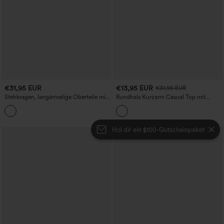
€31,95 EUR
€13,95 EUR
€31,95 EUR
Stehkragen, langärmelige Oberteile mit
Rundhals Kurzarm Casual Top mit
Daumenlöchern, schlanke Passform,
asymmetrischem Saum
lässig, aus Wollmischung
Hol dir ein $100-Gutscheinpaket