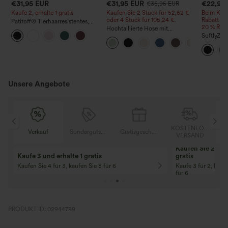
€31,95 EUR
€31,95 EUR
€22,95
€35,95 EUR
Kaufe 2, erhalte 1 gratis
Kaufen Sie 2 Stück für 52,62 €
Beim Kauf
oder 4 Stück für 105,24 €.
Rabatt | 
Patitoff
®
Tierhaarresistentes,
20 % Raba
kurz geschnittenes, ärmelloses
Hochtaillierte Hose mit
Yoga-Tanktop mit
Kordelzug und Taschen, weitem
SoftlyZer
Rundhalsausschnitt
Bein, lässig und locker in
Tanktop m
Leinenoptik
(Cropped
verlänge
Unsere Angebote
OSER
KOSTENLOSER
Verkauf
Sondergutschein
Gratisgeschenke
D
VERSAND
Kaufen Sie 2 und 
Kaufe 3 und erhalte 1 gratis
gratis
Kaufen Sie 4 für 3, kaufen Sie 8 für 6
Kaufe 3 für 2, Kauf
für 6
PRODUKT ID: 02944799