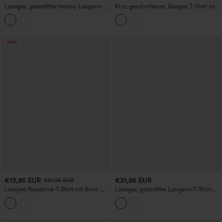
Lässiges, gestreiftes Henley-Langarm-T-
Kurz geschnittenes, lässiges T-Shirt mit
Shirt mit Daumenlöchern
herzförmigem Ausschnitt, langen
Ärmeln und Daumenloch
Sale
€13,95 EUR
€31,95 EUR
€31,95 EUR
Lässiges Rippstrick-T-Shirt mit Boot-
Lässiges, gestreiftes Langarm-T-Shirt
Ausschnitt, Volant und langen Ärmeln
mit Rundhalsausschnitt