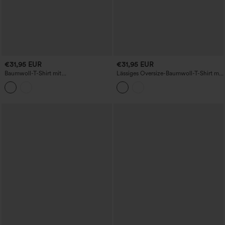
€31,95 EUR
€31,95 EUR
Baumwoll-T-Shirt mit
Lässiges Oversize-Baumwoll-T-Shirt mit
Rundhalsausschnitt, Raglan-
Rundhalsausschnitt und langen Ärmeln
Langärmeln, Daumenlöchern,
geschwungenem Saum und lockerem,
lässigem Schnitt