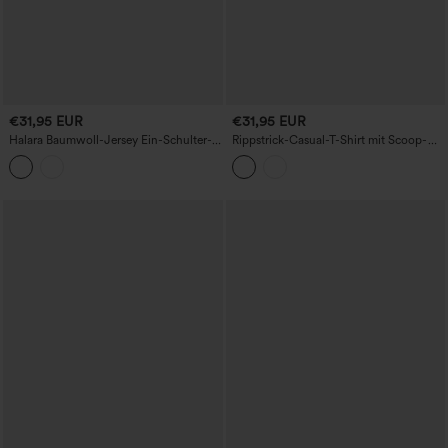
€31,95 EUR
€31,95 EUR
Halara Baumwoll-Jersey Ein-Schulter-
Rippstrick-Casual-T-Shirt mit Scoop-
T-Shirt mit integriertem BH, lässig,
Ausschnitt, U-förmigem
Körbchengrößen B-DD
Rückenausschnitt, kurzen Ärmeln,
kontrastierender Spitze und integriertem
BH