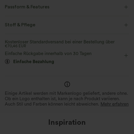
Passform & Features
V-Ausschnitt
überziehen
lässig
hüftlang
Stoff & Pflege
kurzärmlig
Zwei-Wege-Stretch
Doppelträger
Kostenloser Standardversand bei einer Bestellung über
€70,46 EUR
Einfache Rückgabe innerhalb von 30 Tagen
Einfache Bezahlung
Einige Artikel werden mit Markenlogo geliefert, andere ohne.
Ob ein Logo enthalten ist, kann je nach Produkt variieren.
Auch Stil und Farben können leicht abweichen.
Mehr erfahren
Inspiration