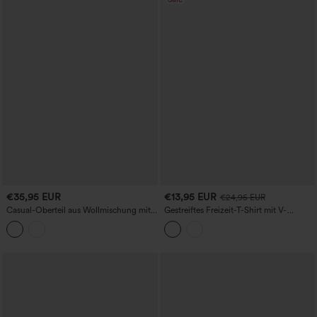
€35,95 EUR
€13,95 EUR
€24,95 EUR
Casual-Oberteil aus Wollmischung mit
Gestreiftes Freizeit-T-Shirt mit V-
Rundhalsausschnitt, langen Ärmeln und
Ausschnitt und kurzen Ärmeln
Daumenlöchern