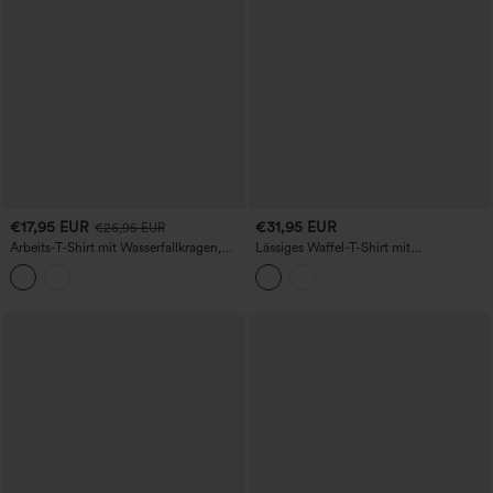
€17,95 EUR
€31,95 EUR
€26,95 EUR
Arbeits-T-Shirt mit Wasserfallkragen,
Lässiges Waffel-T-Shirt mit
langen Ärmeln und Rüschensaum
Rundhalsausschnitt, Cut-Out, langen
Ärmeln und Rüschensaum