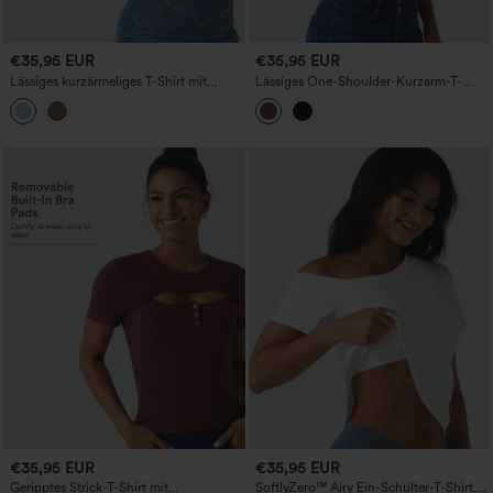
€35,95 EUR
€35,95 EUR
Lässiges kurzärmeliges T-Shirt mit
Lässiges One-Shoulder-Kurzarm-T-
hohem Stretch, eckigem Ausschnitt und
Shirt mit Raffung und integriertem BH
integriertem BH, für Cup-Größen B-DD
€35,95 EUR
€35,95 EUR
Geripptes Strick-T-Shirt mit
SoftlyZero™ Airy Ein-Schulter-T-Shirt,