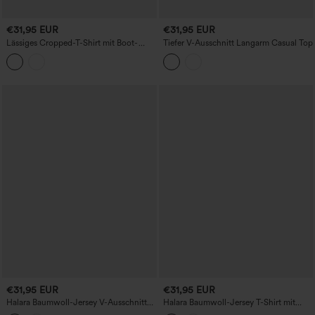
€31,95 EUR
€31,95 EUR
Lässiges Cropped-T-Shirt mit Boot-
Tiefer V-Ausschnitt Langarm Casual Top
Ausschnitt, kurzen Ärmeln, integriertem
BH und Raffung
€31,95 EUR
€31,95 EUR
Halara Baumwoll-Jersey V-Ausschnitt
Halara Baumwoll-Jersey T-Shirt mit
Kurzarm-T-Shirt mit integriertem Push-
Rundhalsausschnitt, kurzen Ärmeln,