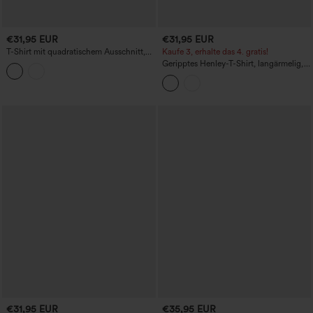
€31,95 EUR
€31,95 EUR
T-Shirt mit quadratischem Ausschnitt,
Kaufe 3, erhalte das 4. gratis!
Volantärmeln, gerüschtem Saum und
Geripptes Henley-T-Shirt, langärmelig,
Leinen-Optik
Slim Fit, casual
€31,95 EUR
€35,95 EUR