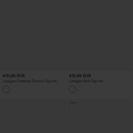
€31,95 EUR
€31,95 EUR
Lässiges Oversize-Thermo-Top mit
Lässiges Woll-Top mit
tiefem Rundhalsausschnitt, langen
Rundhalsausschnitt, langen Ärmeln und
Ärmeln und High-Low-Saum
Daumenloch
Sale