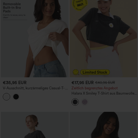
€35,95 EUR
€17,95 EUR
€40,95 EUR
V-Ausschnitt, kurzärmeliges Casual-T-
Zeitlich begrenztes Angebot
Shirt mit integriertem BH, für
Halara X Smiley T-Shirt aus Baumwolle
Körbchengrößen B-DD
mit Rundhalsausschnitt, kurzen Ärmeln,
im Washed-Look, lässig