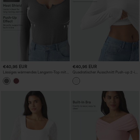
€40,95 EUR
€40,95 EUR
Lässiges wärmendes Langarm-Top mit
Quadratischer Ausschnitt Push-up 2-in-
Push-Up-geformten Cups und
1 Langarm gerafftes Casual-T-Shirt – für
Kerbenausschnitt.
D/DD/DDD/F-Cups