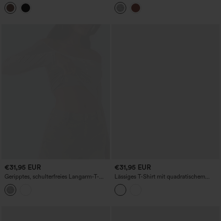
Kurzarm-Freizeit-T-Shirt mit
Freizeit-Top
integriertem BH, Cup-Größen B–DD
€31,95 EUR
€31,95 EUR
Geripptes, schulterfreies Langarm-T-
Lässiges T-Shirt mit quadratischem
Shirt mit integriertem BH –
Ausschnitt, langen Ärmeln und
ultraschlanker, lässiger Schnitt
Rüschensaum