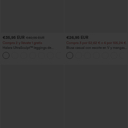
€35,95 EUR
€26,95 EUR
€40,95 EUR
Compra 2 y llévate 1 gratis
Compra 3 por 52,62 € o 6 por 105,24 €.
Halara UltraSculpt™ leggings de
Blusa casual con escote en V y mangas
entrenamiento moldeadores de talle alto
cortas abullonadas
+11
con fruncido trasero que realza los
glúteos, control de abdomen y bolsillos