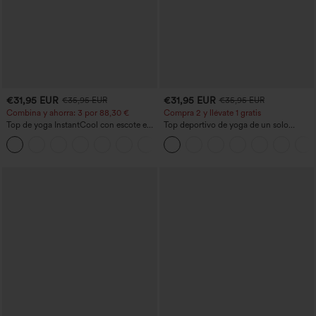
€31,95 EUR
€31,95 EUR
€35,95 EUR
€35,95 EUR
Combina y ahorra: 3 por 88,30 €
Compra 2 y llévate 1 gratis
Top de yoga InstantCool con escote en
Top deportivo de yoga de un solo
U y bajo curvado - UPF50+
hombro, manga larga con agujero para
el pulgar, dobladillo curvo estilo high-
low (frente más corto, espalda más
larga), de secado rápido, con sujetador
incorporado