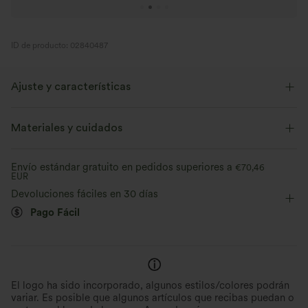
ID de producto: 02840487
Ajuste y características
Corte ajustado
Cuello en V
Fácil de poner
Materiales y cuidados
Oficina
Sin mangas
Elasticidad media
Envío estándar gratuito en pedidos superiores a
€70,46
EUR
Elástico en 4 direcciones
Devoluciones fáciles en 30 días
Pago Fácil
El logo ha sido incorporado, algunos estilos/colores podrán
variar. Es posible que algunos artículos que recibas puedan o