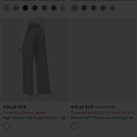
recta con tacto de lino y bolsillos
bolsillos
+5
€35,95 EUR
€31,95 EUR
€35,95 EUR
Compra 2 y llévate 1 gratis
Compra 2 por 52,62 € o 4 por 105,24 €.
High Waisted Side Pocket Straight Leg
Halara Flex™ Pantalones de trabajo de
Work Pants
talle alto, moldeadores del cuerpo, que
+23
estilizan la cintura, con bolsillos, de
pierna ancha en micro‑waffle