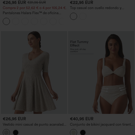
€26,95 EUR
€22,95 EUR
€31,95 EUR
Compra 2 por 52,62 € o 4 por 105,24 €.
Top casual con cuello redondo y
mangas murciélago
Pantalones Halara Flex™ de oficina
anchos plisados de tiro alto con bolsillos
+21
en tela tipo gofre
€26,95 EUR
€40,95 EUR
Vestido mini casual de punto acanalado
Conjunto de bikini jacquard con tirantes
con escote en V, mangas cortas y falda
ajustables, detalle torcido y fruncido, y
acampanada
efecto moldeador en el abdomen.