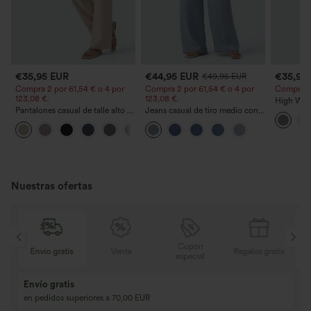
€35,95 EUR
€44,95 EUR
€35,95
€49,95 EUR
Compra 2 por 61,54 € o 4 por
Compra 2 por 61,54 € o 4 por
Compra 2 y
123,08 €.
123,08 €.
High Wais
Pantalones casual de talle alto y
Jeans casual de tiro medio con
Straight 
pierna recta con tacto de lino y
cordón y bolsillos
+5
bolsillos
Nuestras ofertas
Cupón
is
Venta
Regalos gratis
Envío gratis
especial
Compra 2 y llévat
Compra 3 y llévate 1 gratis
Compra 3 por 2, Co
Compra 4 por 3, compra 8 por 6
Compra 9 por 6