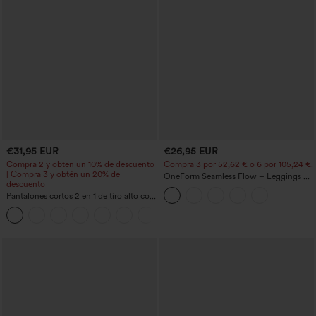
€31,95 EUR
€26,95 EUR
Compra 2 y obtén un 10% de descuento
Compra 3 por 52,62 € o 6 por 105,24 €.
| Compra 3 y obtén un 20% de
OneForm Seamless Flow – Leggings de
descuento
yoga sin costuras, tiro medio, control de
Pantalones cortos 2 en 1 de tiro alto con
abdomen y realce de glúteos
bolsillo interior y trasero
+25