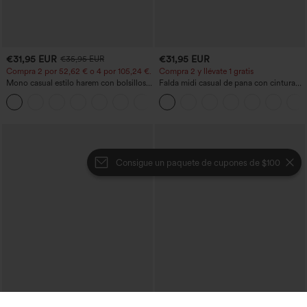
€31,95 EUR
€31,95 EUR
€35,95 EUR
Compra 2 por 52,62 € o 4 por 105,24 €.
Compra 2 y llévate 1 gratis
Mono casual estilo harem con bolsillos y
Falda midi casual de pana con cintura
escote en U - Edición Easy Peezy
media y bolsillo lateral frontal con
+11
solapa
Consigue un paquete de cupones de $100