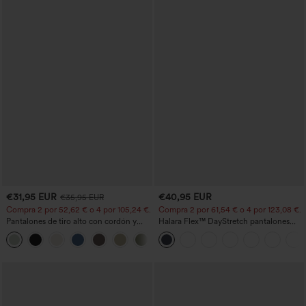
€31,95 EUR
€40,95 EUR
€35,95 EUR
Compra 2 por 52,62 € o 4 por 105,24 €.
Compra 2 por 61,54 € o 4 por 123,08 €.
Pantalones de tiro alto con cordón y
Halara Flex™ DayStretch pantalones
bolsillos, pernera ancha, holgados y de
acampanados de trabajo de tiro medio
+15
estilo casual con tacto de lino.
con bolsillo lateral con cremallera