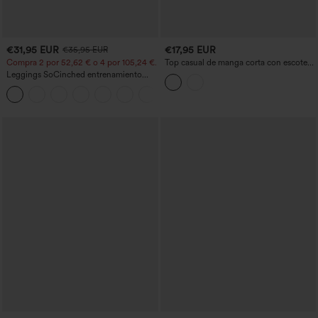
€31,95 EUR
€17,95 EUR
€35,95 EUR
Compra 2 por 52,62 € o 4 por 105,24 €.
Top casual de manga corta con escote
en V y fruncidos
Leggings SoCinched entrenamiento
moldeador abdomen bolsillo lateral tiro
+16
alto