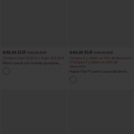
€35,95 EUR
€44,95 EUR
€40,95 EUR
€49,95 EUR
Compra 2 por 61,54 € o 4 por 123,08 €.
Compra 2 y obtén un 10% de descuento
| Compra 3 y obtén un 20% de
Mono casual con tirantes ajustables,
descuento
fruncidos, pierna ancha, tejido jaspeado
+10
y bolsillos - Easy Peezy
Halara Flex™ overol casual de denim
lavado con escote en V y bolsillos