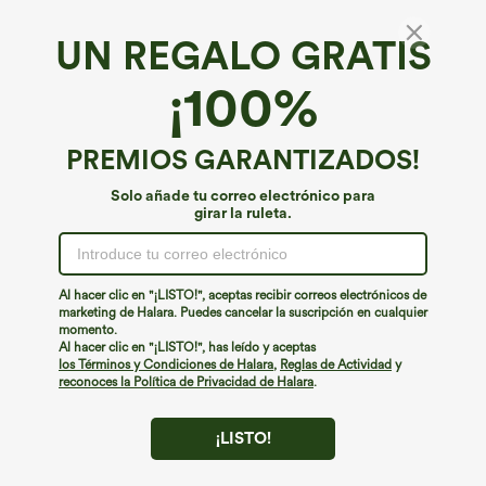
UN REGALO GRATIS
Body de trabajo sin mangas con escote en V
¡100%
4.5
(
29
)
€31,95 EUR
PREMIOS GARANTIZADOS!
Solo añade tu correo electrónico para
girar la ruleta.
Al hacer clic en "¡LISTO!", aceptas recibir correos electrónicos de
marketing de Halara. Puedes cancelar la suscripción en cualquier
momento.
Al hacer clic en "¡LISTO!", has leído y aceptas
los Términos y Condiciones de Halara
,
Reglas de Actividad
y
reconoces la Política de Privacidad de Halara
.
¡LISTO!