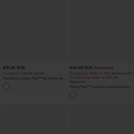
€31,95 EUR
€44,95 EUR
€49,95 EUR
Compra 2 y llévate 1 gratis
Compra 2 y obtén un 10% de descuento
| Compra 3 y obtén un 20% de
Pantalones Halara Flex™ de oficina de
descuento
tiro alto ligeramente acampanados con
+13
bolsillos
Halara Flex™ vaqueros casual lavados
asimétricos de tiro bajo con bolsillos
con cremallera, corte baggy y pierna
ancha