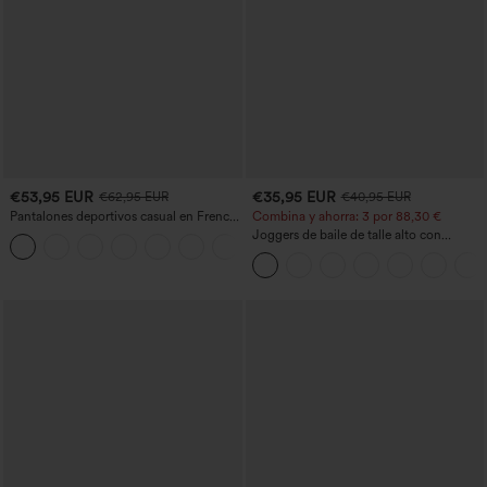
€53,95 EUR
€35,95 EUR
€62,95 EUR
€40,95 EUR
Pantalones deportivos casual en French
Combina y ahorra: 3 por 88,30 €
terry con estampado denim, tiro medio,
Joggers de baile de talle alto con
estilo jeans y bolsillos
cordón, fruncidos, corte cónico, secado
rápido, tacto fresco y bolsillos - UPF40+