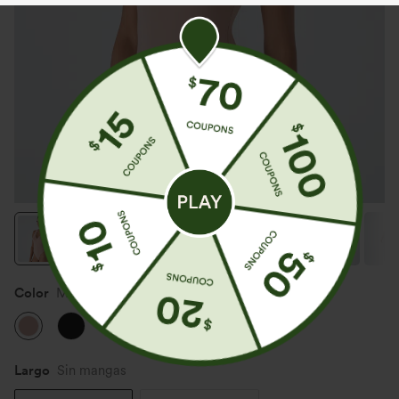
Color
Misty Rose
Largo
Sin mangas