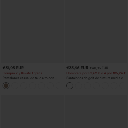
€31,95 EUR
€35,95 EUR
€40,95 EUR
Compra 2 y llévate 1 gratis
Compra 2 por 52,62 € o 4 por 105,24 €.
Pantalones casual de talle alto con
Pantalones de golf de cintura media con
cordón, pernera ancha, en mezcla de
cordón, dobladillo curvo, secado rápido,
+5
lino y con bolsillos
de corte cónico y con bolsillos - UPF40+