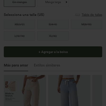
Sin mangas
Manga larga
Selecciona una talla
(US)
Tabla de tallas
XS
(
0/2
)
S
(
4/6
)
M
(
8/10
)
L
(
12/14
)
XL
(
16
)
+ Agregar a la bolsa
Más para amar
Estilos similares