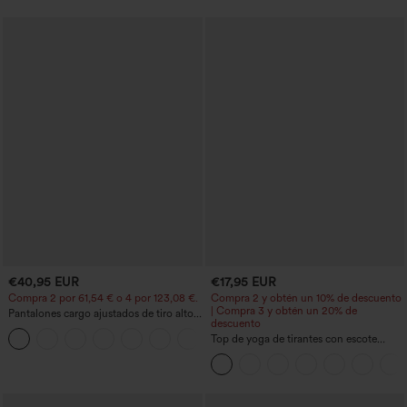
€40,95 EUR
€17,95 EUR
Compra 2 por 61,54 € o 4 por 123,08 €.
Compra 2 y obtén un 10% de descuento
| Compra 3 y obtén un 20% de
Pantalones cargo ajustados de tiro alto
descuento
con múltiples bolsillos y cremallera con
+10
botones
Top de yoga de tirantes con escote
redondo, fruncido y tacto fresco -
UPF50+