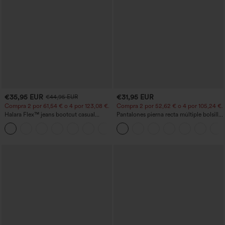
€35,95 EUR
€31,95 EUR
€44,95 EUR
Compra 2 por 61,54 € o 4 por 123,08 €.
Compra 2 por 52,62 € o 4 por 105,24 €.
Halara Flex™ jeans bootcut casual
Pantalones pierna recta múltiple bolsillo
lavados, de talle alto y con bolsillos
botón tiro alto
+5