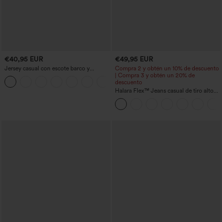
€40,95 EUR
€49,95 EUR
Jersey casual con escote barco y
Compra 2 y obtén un 10% de descuento
mangas murciélago
| Compra 3 y obtén un 20% de
+1
descuento
Halara Flex™ Jeans casual de tiro alto
con control abdominal, pernera ancha y
bolsillos