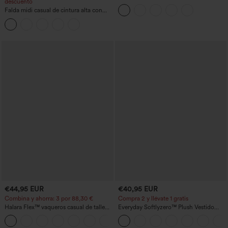
descuento
ancha y corte holgado, con bolsillos
Falda midi casual de cintura alta con
control abdominal, fruncida, bajo curvo,
2 en 1 en forro polar y PU
€44,95 EUR
€40,95 EUR
Combina y ahorra: 3 por 88,30 €
Compra 2 y llévate 1 gratis
Halara Flex™ vaqueros casual de talle
Everyday Softlyzero™ Plush Vestido
alto con bolsillos, estilo baggy de pierna
deportivo sin espalda 2 en 1
+2
ancha, efecto lavado
acampanado -Wannabe -Easy Peezy