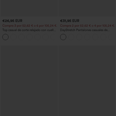
€26,95 EUR
€31,95 EUR
Compra 3 por 52,62 € o 6 por 105,24 €.
Compra 2 por 52,62 € o 4 por 105,24 €.
Top casual de corte relajado con cuello
DayStretch Pantalones casuales de
redondo y mangas murciélago.
cintura alta con pernera tipo barril y
+1
bolsillos