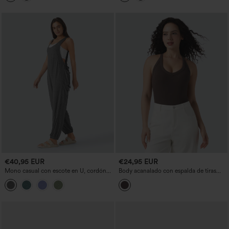
€40,95 EUR
€24,95 EUR
Mono casual con escote en U, cordón
Body acanalado con espalda de tiras
ajustable y bolsillos
cruzadas, escote en V, sin mangas,
entallado y de estilo casual