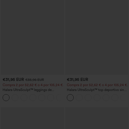
€31,95 EUR
€31,95 EUR
€35,95 EUR
Compra 2 por 52,62 € o 4 por 105,24 €.
Compra 2 por 52,62 € o 4 por 105,24 €.
Halara UltraSculpt™ leggings de
Halara UltraSculpt™ top deportivo sin
entrenamiento de cintura alta
mangas con escote redondo y bajo
+15
moldeadores, con efecto levantamiento
curvo
de glúteos, control de abdomen y
bolsillos.