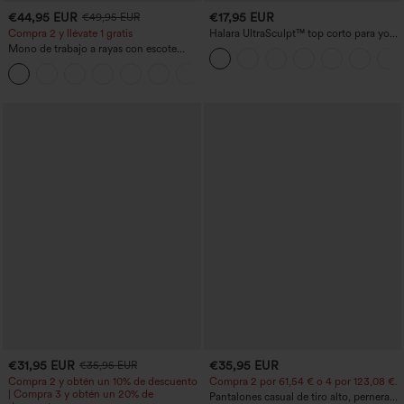
€44,95 EUR
€17,95 EUR
€49,95 EUR
Compra 2 y llévate 1 gratis
Halara UltraSculpt™ top corto para yoga
con tirantes dobles y espalda
Mono de trabajo a rayas con escote
descubierta retorcida
barco, sin mangas, lazo lateral, tacto
+8
Cool Touch y bolsillos - Edición Easy
Peezy
€31,95 EUR
€35,95 EUR
€35,95 EUR
Compra 2 y obtén un 10% de descuento
Compra 2 por 61,54 € o 4 por 123,08 €.
| Compra 3 y obtén un 20% de
Pantalones casual de tiro alto, pernera