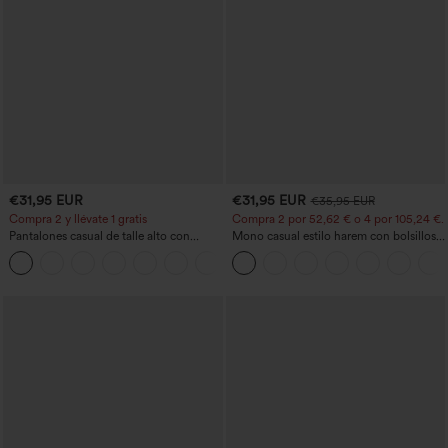
€31,95 EUR
€31,95 EUR
€35,95 EUR
Compra 2 y llévate 1 gratis
Compra 2 por 52,62 € o 4 por 105,24 €.
Pantalones casual de talle alto con
Mono casual estilo harem con bolsillos y
cordón, pernera ancha, en mezcla de
escote en U - Edición Easy Peezy
+5
lino y con bolsillos