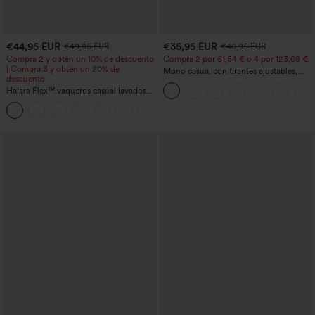
€44,95 EUR
€35,95 EUR
€49,95 EUR
€40,95 EUR
Compra 2 y obtén un 10% de descuento
Compra 2 por 61,54 € o 4 por 123,08 €.
| Compra 3 y obtén un 20% de
Mono casual con tirantes ajustables,
descuento
fruncidos, pierna ancha, tejido jaspeado
Halara Flex™ vaqueros casual lavados
y bolsillos - Easy Peezy
asimétricos de tiro bajo con bolsillos
+5
con cremallera, corte baggy y pierna
ancha