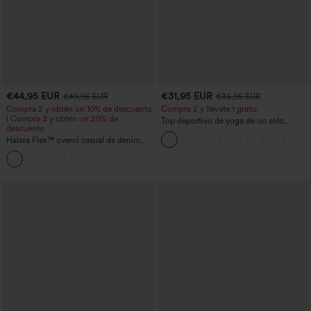
€44,95 EUR
€31,95 EUR
€49,95 EUR
€35,95 EUR
Compra 2 y obtén un 10% de descuento
Compra 2 y llévate 1 gratis
| Compra 3 y obtén un 20% de
Top deportivo de yoga de un solo
descuento
hombro, manga larga con agujero para
Halara Flex™ overol casual de denim
el pulgar, dobladillo curvo estilo high-
lavado con escote en V y bolsillos
low (frente más corto, espalda más
+1
larga), de secado rápido, con sujetador
incorporado