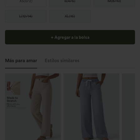
XS
(
0/2
)
S
(
4/6
)
M
(
8/10
)
L
(
12/14
)
XL
(
16
)
+ Agregar a la bolsa
Más para amar
Estilos similares