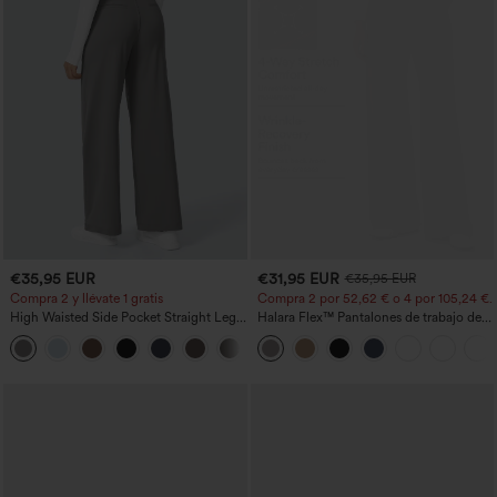
€35,95 EUR
€31,95 EUR
€35,95 EUR
Compra 2 y llévate 1 gratis
Compra 2 por 52,62 € o 4 por 105,24 €.
High Waisted Side Pocket Straight Leg
Halara Flex™ Pantalones de trabajo de
Work Pants
talle alto, moldeadores del cuerpo, que
+23
estilizan la cintura, con bolsillos, de
pierna ancha en micro‑waffle