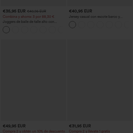
€35,95 EUR
€40,95 EUR
€40,95 EUR
Combina y ahorra: 3 por 88,30 €
Jersey casual con escote barco y
mangas murciélago
Joggers de baile de talle alto con
cordón, fruncidos, corte cónico, secado
rápido, tacto fresco y bolsillos - UPF40+
€49,95 EUR
€31,95 EUR
Compra 2 y obtén un 10% de descuento
Compra 2 y llévate 1 gratis