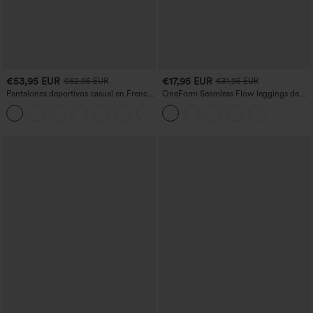
€53,95 EUR
€17,95 EUR
€62,95 EUR
€31,95 EUR
Pantalones deportivos casual en French
OneForm Seamless Flow leggings de
terry con estampado denim, tiro medio,
yoga de talle alto con control abdominal
estilo jeans y bolsillos
y realce de glúteos