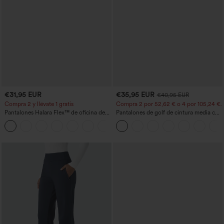
€31,95 EUR
€35,95 EUR
€40,95 EUR
Compra 2 y llévate 1 gratis
Compra 2 por 52,62 € o 4 por 105,24 €.
Pantalones Halara Flex™ de oficina de
Pantalones de golf de cintura media con
tiro alto ligeramente acampanados con
cordón, dobladillo curvo, secado rápido,
+13
bolsillos
de corte cónico y con bolsillos - UPF40+