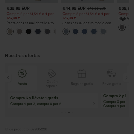
€35,95 EUR
€44,95 EUR
€35,95
€49,95 EUR
Compra 2 por 61,54 € o 4 por
Compra 2 por 61,54 € o 4 por
Compra 2 y
123,08 €.
123,08 €.
High Wais
Pantalones casual de talle alto y
Jeans casual de tiro medio con
Straight 
pierna recta con tacto de lino y
cordón y bolsillos
+5
bolsillos
Nuestras ofertas
Cupón
is
Venta
Regalos gratis
Envío gratis
especial
Compra 2 y llévat
Compra 3 y llévate 1 gratis
Compra 3 por 2, Co
Compra 4 por 3, compra 8 por 6
Compra 9 por 6
ID de producto: 02985228