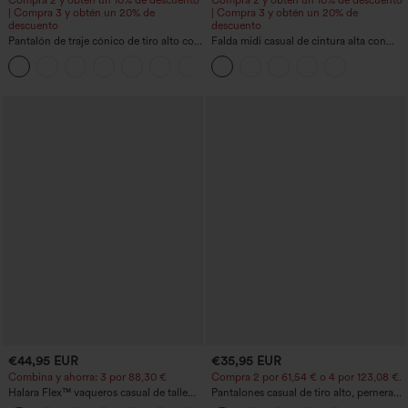
Compra 2 y obtén un 10% de descuento
Compra 2 y obtén un 10% de descuento
| Compra 3 y obtén un 20% de
| Compra 3 y obtén un 20% de
descuento
descuento
Pantalón de traje cónico de tiro alto con
Falda midi casual de cintura alta con
bolsillos
control abdominal, fruncida, bajo curvo,
+8
2 en 1 en forro polar y PU
€44,95 EUR
€35,95 EUR
Combina y ahorra: 3 por 88,30 €
Compra 2 por 61,54 € o 4 por 123,08 €.
Halara Flex™ vaqueros casual de talle
Pantalones casual de tiro alto, pernera
alto con bolsillos, estilo baggy de pierna
ancha y corte holgado, con bolsillos