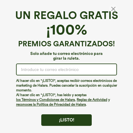
UN REGALO GRATIS
Vestido midi casual sin mangas con escote en
¡100%
V
€35,95 EUR
PREMIOS GARANTIZADOS!
Solo añade tu correo electrónico para
girar la ruleta.
Al hacer clic en "¡LISTO!", aceptas recibir correos electrónicos de
marketing de Halara. Puedes cancelar la suscripción en cualquier
momento.
Al hacer clic en "¡LISTO!", has leído y aceptas
los Términos y Condiciones de Halara
,
Reglas de Actividad
y
reconoces la Política de Privacidad de Halara
.
¡LISTO!