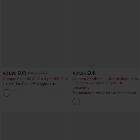
€31,95 EUR
€31,95 EUR
€35,95 EUR
Compra 2 por 52,62 € o 4 por 105,24 €.
Compra 2 y obtén un 10% de descuento
| Compra 3 y obtén un 20% de
Halara UltraSculpt™ leggings de
descuento
entrenamiento de cintura alta
+15
moldeadores, con efecto levantamiento
Pantalones cortos 2 en 1 de tiro alto con
de glúteos, control de abdomen y
bolsillo interior y trasero
bolsillos.