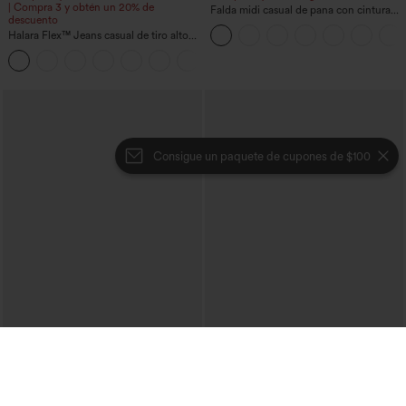
| Compra 3 y obtén un 20% de
Falda midi casual de pana con cintura
descuento
media y bolsillo lateral frontal con
Halara Flex™ Jeans casual de tiro alto
solapa
con control abdominal, pernera ancha y
bolsillos
Consigue un paquete de cupones de $100
€35,95 EUR
€44,95 EUR
€40,95 EUR
Compra 2 por 61,54 € o 4 por 123,08 €.
Compra 2 y obtén un 10% de descuento
| Compra 3 y obtén un 20% de
Jeans Halara Flex™ súper acampanado
descuento
elástico lavado bolsillo cruzado tiro alto