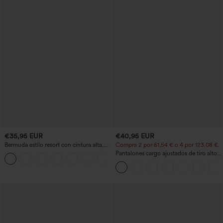
€35,95 EUR
€40,95 EUR
Bermuda estilo resort con cintura alta,
Compra 2 por 61,54 € o 4 por 123,08 €.
dobladillo remangado y efecto lino, 10'',
Pantalones cargo ajustados de tiro alto
+3
con bolsillos
con múltiples bolsillos y cremallera con
botones