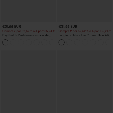
€31,95 EUR
€31,95 EUR
Compra 2 por 52,62 € o 4 por 105,24 €.
Compra 2 por 52,62 € o 4 por 105,24 €.
DayStretch Pantalones casuales de
Leggings Halara Flex™ mezclilla elástico
cintura alta con pernera tipo barril y
bolsillo lateral trasero tiro alto
+5
bolsillos