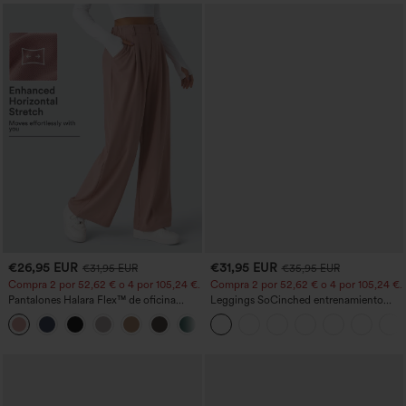
€26,95 EUR
€31,95 EUR
€31,95 EUR
€35,95 EUR
Compra 2 por 52,62 € o 4 por 105,24 €.
Compra 2 por 52,62 € o 4 por 105,24 €.
Pantalones Halara Flex™ de oficina
Leggings SoCinched entrenamiento
anchos plisados de tiro alto con bolsillos
moldeador abdomen bolsillo lateral tiro
+21
en tela tipo gofre
alto