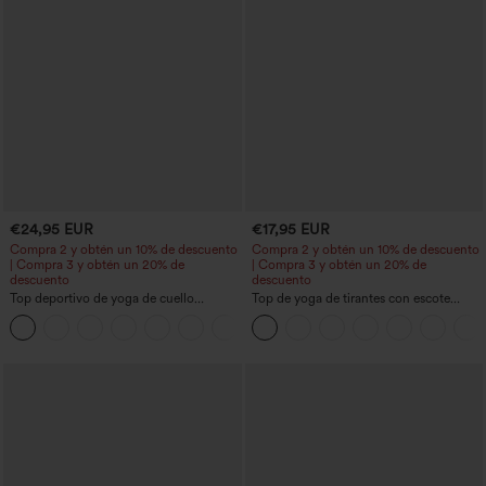
€24,95 EUR
€17,95 EUR
Compra 2 y obtén un 10% de descuento
Compra 2 y obtén un 10% de descuento
| Compra 3 y obtén un 20% de
| Compra 3 y obtén un 20% de
descuento
descuento
Top deportivo de yoga de cuello
Top de yoga de tirantes con escote
redondo y manga corta, con fruncidos y
redondo, fruncido y tacto fresco -
+11
tacto fresco - UPF50+
UPF50+