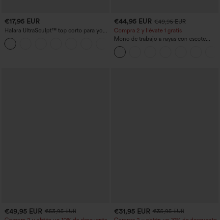
€17,95 EUR
€44,95 EUR
€49,95 EUR
Halara UltraSculpt™ top corto para yoga
Compra 2 y llévate 1 gratis
con tirantes dobles y espalda
Mono de trabajo a rayas con escote
+11
descubierta retorcida
barco, sin mangas, lazo lateral, tacto
Cool Touch y bolsillos - Edición Easy
Peezy
€49,95 EUR
€31,95 EUR
€53,95 EUR
€35,95 EUR