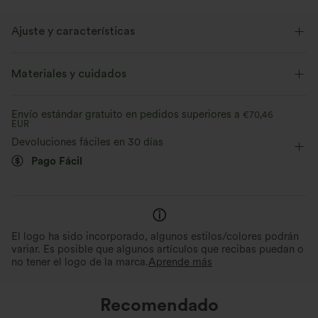
Ajuste y características
Cuello en V
Fácil de poner
Casual
Midi
Materiales y cuidados
Sin mangas
Elasticidad media
Elástico en 2 direcciones
Envío estándar gratuito en pedidos superiores a
€70,46
EUR
Devoluciones fáciles en 30 días
Pago Fácil
El logo ha sido incorporado, algunos estilos/colores podrán
variar. Es posible que algunos artículos que recibas puedan o
no tener el logo de la marca.
Aprende más
Recomendado