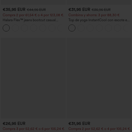
€35,95 EUR
€31,95 EUR
€44,95 EUR
€35,95 EUR
Compra 2 por 61,54 € o 4 por 123,08 €.
Combina y ahorra: 3 por 88,30 €
Halara Flex™ jeans bootcut casual
Top de yoga InstantCool con escote en
lavados, de talle alto y con bolsillos
U y bajo curvado - UPF50+
+5
€26,95 EUR
€31,95 EUR
Compra 3 por 52,62 € o 6 por 105,24 €.
Compra 2 por 52,62 € o 4 por 105,24 €.