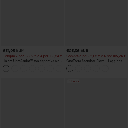
€31,95 EUR
€26,95 EUR
Compra 2 por 52,62 € o 4 por 105,24 €.
Compra 3 por 52,62 € o 6 por 105,24 €.
Halara UltraSculpt™ top deportivo sin
OneForm Seamless Flow – Leggings de
mangas con escote redondo y bajo
yoga sin costuras, tiro medio, control de
+11
curvo
abdomen y realce de glúteos
Rebajas