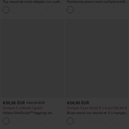
Top casual de corte relajado con cuello
Pantalones pierna recta múltiple bolsillo
redondo y mangas murciélago.
botón tiro alto
+1
€35,95 EUR
€26,95 EUR
€40,95 EUR
Compra 2 y llévate 1 gratis
Compra 3 por 52,62 € o 6 por 105,24 €.
Halara UltraSculpt™ leggings de
Blusa casual con escote en V y mangas
entrenamiento moldeadores de talle alto
cortas abullonadas
+11
con fruncido trasero que realza los
glúteos, control de abdomen y bolsillos