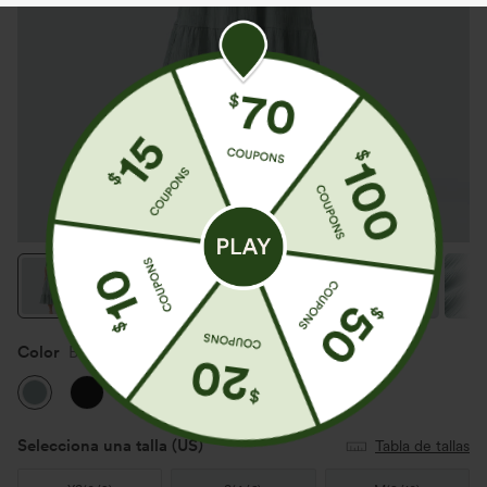
Color
Blue Surf
Selecciona una talla
(US)
Tabla de tallas