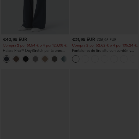
€40,95 EUR
€31,95 EUR
€35,95 EUR
Compra 2 por 61,54 € o 4 por 123,08 €.
Compra 2 por 52,62 € o 4 por 105,24 €.
Halara Flex™ DayStretch pantalones
Pantalones de tiro alto con cordón y
acampanados de trabajo de tiro medio
bolsillos, pernera ancha, holgados y de
+12
con bolsillo lateral con cremallera
estilo casual con tacto de lino.