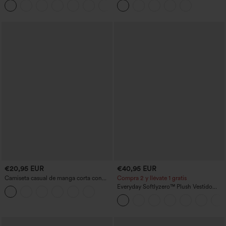
+2
ancha, efecto lavado
€20,95 EUR
€40,95 EUR
Camiseta casual de manga corta con
Compra 2 y llévate 1 gratis
escote en V, fruncida y lisa
Everyday Softlyzero™ Plush Vestido
deportivo sin espalda 2 en 1
acampanado -Wannabe -Easy Peezy