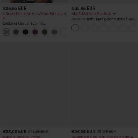
€26,95 EUR
€35,95 EUR
3 Stück für 52,62 €, 6 Stück für 105,24
Mix & Match: 3 für 88,30 €
€
Hoch taillierte, kurz geschnittene Hose
Lockeres Casual-Top mit
mit Reißverschlusstasche in Leinenoptik
Rundhalsausschnitt und
+1
Fledermausärmeln
€35,95 EUR
€26,95 EUR
€40,95 EUR
€31,95 EUR
Kaufe 2, erhalte 1 gratis
Kaufen Sie 2 Stück für 52,62 € oder 4