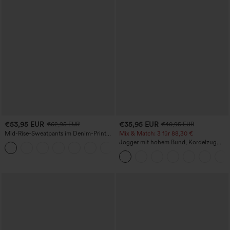
€53,95 EUR
€35,95 EUR
€62,95 EUR
€40,95 EUR
Mid-Rise-Sweatpants im Denim-Print
Mix & Match: 3 für 88,30 €
aus French Terry, lässig, mit Taschen
Jogger mit hohem Bund, Kordelzug
und Raffung, schmal zulaufend,
schnelltrocknend mit kühlendem Griff,
mit Taschen - UPF40+