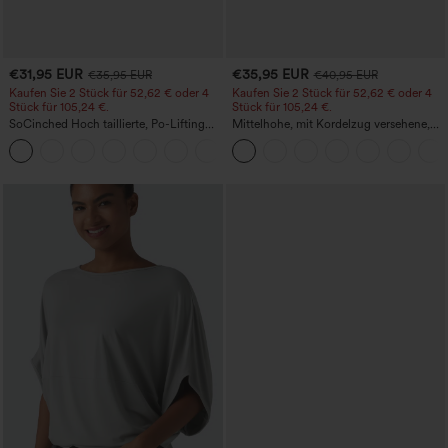
€31,95 EUR
€35,95 EUR
€35,95 EUR
€40,95 EUR
Kaufen Sie 2 Stück für 52,62 € oder 4
Kaufen Sie 2 Stück für 52,62 € oder 4
Stück für 105,24 €.
Stück für 105,24 €.
SoCinched Hoch taillierte, Po-Lifting
Mittelhohe, mit Kordelzug versehene,
7/8-Trainingsleggings mit
schnelltrocknende Golfhose mit schmal
+16
Bauchkontrolle und Seitentaschen
zulaufendem Schnitt, abgerundetem
Saum und Taschen – UPF 40+