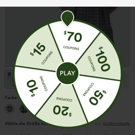
Farbe
Mist Night Weave Plaid
Wähle die Größe aus
(US)
Größentabelle