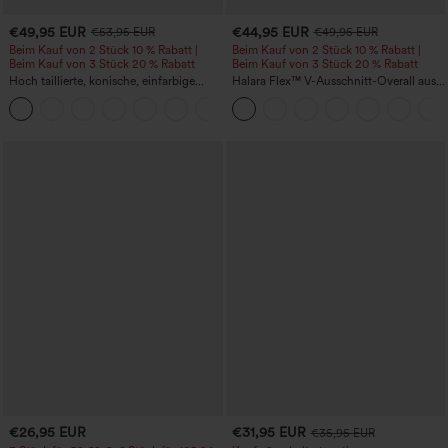
€49,95 EUR
€44,95 EUR
€53,95 EUR
€49,95 EUR
Beim Kauf von 2 Stück 10 % Rabatt |
Beim Kauf von 2 Stück 10 % Rabatt |
Beim Kauf von 3 Stück 20 % Rabatt
Beim Kauf von 3 Stück 20 % Rabatt
Hoch taillierte, konische, einfarbige
Halara Flex™ V-Ausschnitt-Overall aus
Anzughose mit Seitentaschen
gewaschenem Denim mit Taschen –
+8
lässig
€26,95 EUR
€31,95 EUR
€35,95 EUR