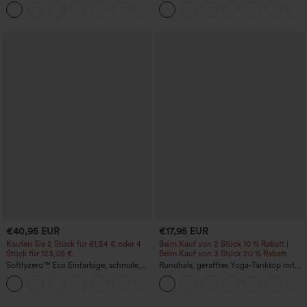
Leggings mit hoher Taille,
Rundhalsausschnitt und
+11
bauchformender Unterstützung und
geschwungenem Saum
Tasche
€40,95 EUR
€17,95 EUR
Kaufen Sie 2 Stück für 61,54 € oder 4
Beim Kauf von 2 Stück 10 % Rabatt |
Stück für 123,08 €.
Beim Kauf von 3 Stück 20 % Rabatt
Softlyzero™ Eco Einfarbige, schmale,
Rundhals, gerafftes Yoga-Tanktop mit
hoch taillierte Wanderhose mit
Cool-Touch-Effekt – UPF50+
+10
mehreren Taschen