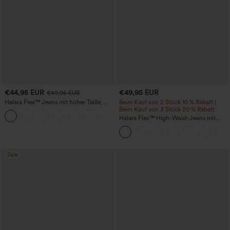
€44,95 EUR
€49,95 EUR
€49,95 EUR
Halara Flex™ Jeans mit hoher Taille,
Beim Kauf von 2 Stück 10 % Rabatt |
Taschen, geradem Bein und Used-Look
Beim Kauf von 3 Stück 20 % Rabatt
+3
Halara Flex™ High-Waist-Jeans mit
Bauchkontrolle, weitem Bein und
Taschen
Sale