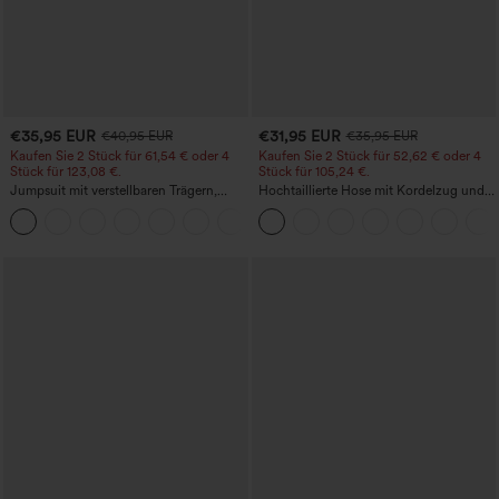
€35,95 EUR
€31,95 EUR
€40,95 EUR
€35,95 EUR
Kaufen Sie 2 Stück für 61,54 € oder 4
Kaufen Sie 2 Stück für 52,62 € oder 4
Stück für 123,08 €.
Stück für 105,24 €.
Jumpsuit mit verstellbaren Trägern,
Hochtaillierte Hose mit Kordelzug und
gerafftem Detail, weitem Bein und
Taschen, weitem Bein, lässig und locker
+10
meliertem Stoff, lässig, mit Taschen -
in Leinenoptik
Easy Peezy