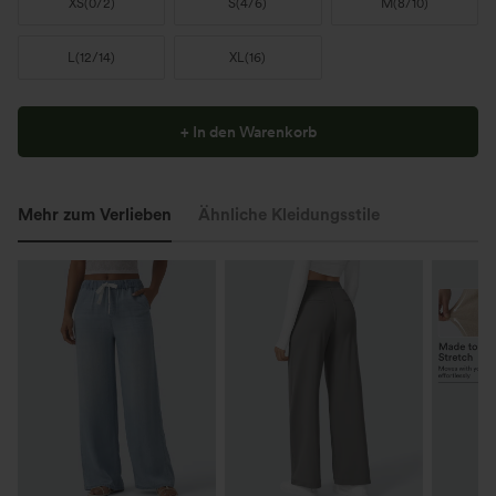
XS
(
0/2
)
S
(
4/6
)
M
(
8/10
)
L
(
12/14
)
XL
(
16
)
+ In den Warenkorb
Mehr zum Verlieben
Ähnliche Kleidungsstile