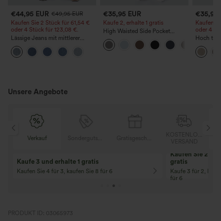
€44,95 EUR
€35,95 EUR
€35,95
€49,95 EUR
Kaufen Sie 2 Stück für 61,54 €
Kaufe 2, erhalte 1 gratis
Kaufen Si
oder 4 Stück für 123,08 €.
oder 4 St
High Waisted Side Pocket
Lässige Jeans mit mittlerer
Straight Leg Work Pants
Hoch taill
Bundhöhe, Kordelzug und
geschnitt
Taschen
Optik-Ho
Unsere Angebote
OSER
KOSTENLOSER
Verkauf
Sondergutschein
Gratisgeschenke
D
VERSAND
Kaufen Sie 2 und 
Kaufe 3 und erhalte 1 gratis
gratis
Kaufen Sie 4 für 3, kaufen Sie 8 für 6
Kaufe 3 für 2, Kauf
für 6
PRODUKT ID: 03065973