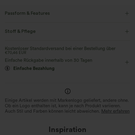
Passform & Features
Easy Peezy
Seitentaschen
V-Ausschnitt
Plissiert
Stoff & Pflege
überziehen
Urlaub
Karomuster
7,5 cm
Kostenloser Standardversand bei einer Bestellung über
€70,46 EUR
ärmellos
Mittlere Dehnung
Zwei-Wege-Stretch
Einfache Rückgabe innerhalb von 30 Tagen
Einteiler
Einfache Bezahlung
Einige Artikel werden mit Markenlogo geliefert, andere ohne.
Ob ein Logo enthalten ist, kann je nach Produkt variieren.
Auch Stil und Farben können leicht abweichen.
Mehr erfahren
Inspiration