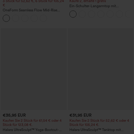
3 Stück für 52,62 €, 6 Stück für 105,24
Kaufe 2, erhalte 1 gratis
€
Ein-Schulter-Langarmtop mit
OneForm Seamless Flow Mid-Rise
Daumenloch, geschwungener Saum
Yoga-Leggings - mittelhoher Bund,
(High-Low), schnell trocknend – Yoga-
bauchformend und mit Po-Lifting-
Sporttop mit integriertem BH
Effekt
€35,95 EUR
€31,95 EUR
Kaufen Sie 2 Stück für 61,54 € oder 4
Kaufen Sie 2 Stück für 52,62 € oder 4
Stück für 123,08 €.
Stück für 105,24 €.
Halara UltraSculpt™ Yoga-Bootcut-
Halara UltraSculpt™ Tanktop mit