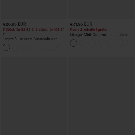
€26,95 EUR
€31,95 EUR
3 Stück für 52,62 €, 6 Stück für 105,24
Kaufe 2, erhalte 1 gratis
€
Lässiger Midi-Cordrock mit mittlerer
Legere Bluse mit V-Ausschnitt und
Bundhöhe und vorderseitiger
kurzen Puffärmeln
Klapptasche