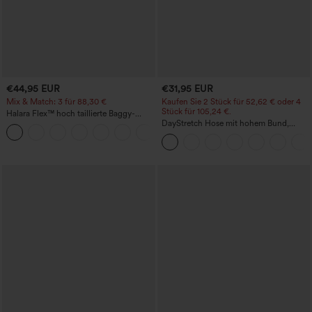
€44,95 EUR
€31,95 EUR
Mix & Match: 3 für 88,30 €
Kaufen Sie 2 Stück für 52,62 € oder 4
Stück für 105,24 €.
Halara Flex™ hoch taillierte Baggy-
Jeans mit Taschen, weitem Bein,
DayStretch Hose mit hohem Bund,
+2
stonewashed, lässig
Barrel-Leg und Taschen