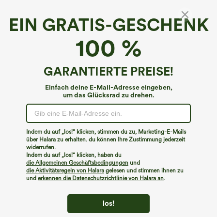
EIN GRATIS-GESCHENK
V-Ausschnitt, ärmelloser, karierter Crinkle-
100 %
Romper mit Taschen – schnell trocknend,
Resort-Style – Easy Peezy
€49,95 EUR
GARANTIERTE PREISE!
Einfach deine E-Mail-Adresse eingeben,
um das Glücksrad zu drehen.
Indem du auf „los!“ klicken, stimmen du zu, Marketing-E-Mails
über Halara zu erhalten. du können Ihre Zustimmung jederzeit
widerrufen.
Indem du auf „los!“ klicken, haben du
die Allgemeinen Geschäftsbedingungen
und
die Aktivitätsregeln von Halara
gelesen und stimmen ihnen zu
und
erkennen die Datenschutzrichtlinie von Halara an
.
los!