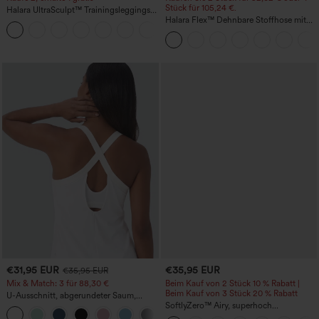
Stück für 105,24 €.
Halara UltraSculpt™ Trainingsleggings
mit hohem Bund – raffende Push-up-
Halara Flex™ Dehnbare Stoffhose mit
+12
Po-Form, Bauchkontrolle, Taschen und
hohem Bund, Waffelmuster,
formende Passform
Seitentaschen und weitem Bein
€31,95 EUR
€35,95 EUR
€35,95 EUR
Mix & Match: 3 für 88,30 €
Beim Kauf von 2 Stück 10 % Rabatt |
Beim Kauf von 3 Stück 20 % Rabatt
U-Ausschnitt, abgerundeter Saum,
InstantCool Yoga-Trägertop – UPF50+
SoftlyZero™ Airy, superhoch
geschnittene 2-in-1 InstantCool Yoga-