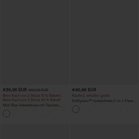
€35,95 EUR
€40,95 EUR
€40,95 EUR
Beim Kauf von 2 Stück 10 % Rabatt |
Kaufe 2, erhalte 1 gratis
Beim Kauf von 3 Stück 20 % Rabatt
Softlyzero™ rückenfreies 2-in-1-Flare-
Mid-Rise-Arbeitshose mit Taschen,
Trainingskleid – Wannabe – Easy Peezy
Barrel-Leg und weiter Passform
+3