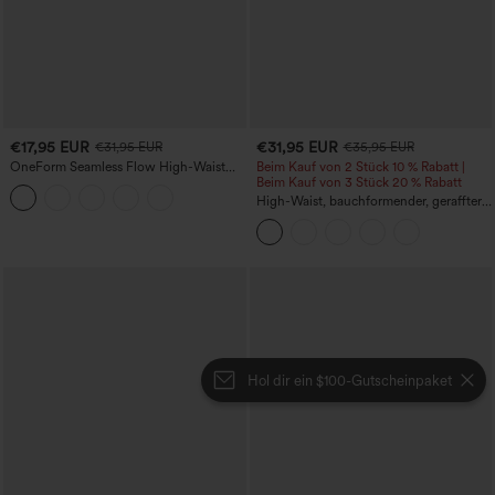
€17,95 EUR
€31,95 EUR
€31,95 EUR
€35,95 EUR
OneForm Seamless Flow High-Waist
Beim Kauf von 2 Stück 10 % Rabatt |
Yogaleggings – nahtlos, mit hoher
Beim Kauf von 3 Stück 20 % Rabatt
Taille, bauchformend und mit
High-Waist, bauchformender, geraffter
Hebeeffekt für den Po
Midirock mit geschwungenem Saum, 2-
in-1 Fleece/PU, lässig
Hol dir ein $100-Gutscheinpaket