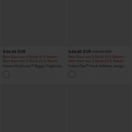
€44,95 EUR
€44,95 EUR
€49,95 EUR
Beim Kauf von 2 Stück 10 % Rabatt |
Beim Kauf von 2 Stück 10 % Rabatt |
Beim Kauf von 3 Stück 20 % Rabatt
Beim Kauf von 3 Stück 20 % Rabatt
Halara UltraSculpt™ Baggy-Yogahose
Halara Flex™ Hoch taillierte, lässige
mit hohem Bund, Bauchkontrolle,
Jeans mit Taschen, umgekrempeltem
Color-Block-Streifen und Taschen
Saum, weitem Bein und verwaschenem
Finish