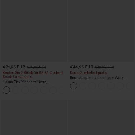
€31,95 EUR
€44,95 EUR
€35,95 EUR
€49,95 EUR
Kaufen Sie 2 Stück für 52,62 € oder 4
Kaufe 2, erhalte 1 gratis
Stück für 105,24 €.
Boot-Ausschnitt, ärmelloser Work-
Halara Flex™ hoch taillierte,
Jumpsuit mit seitlicher Bindung,
figurformende Arbeitshose, die die Taille
kühlender Cool-Touch-Effekt, gestreift
+10
schmaler wirken lässt, mit Taschen,
und mit Taschen – Easy Peezy Edition
weitem Bein und Mikro-Waffelstruktur