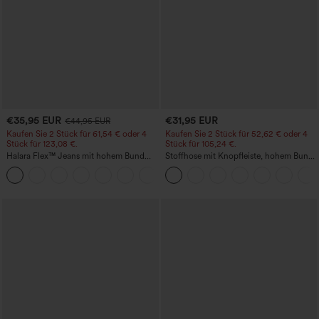
€35,95 EUR
€31,95 EUR
€44,95 EUR
Kaufen Sie 2 Stück für 61,54 € oder 4
Kaufen Sie 2 Stück für 52,62 € oder 4
Stück für 123,08 €.
Stück für 105,24 €.
Halara Flex™ Jeans mit hohem Bund
Stoffhose mit Knopfleiste, hohem Bund,
und Taschen, gewaschener, lässiger
mehreren Taschen und geradem Bein
+5
Bootcut