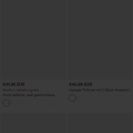
€31,95 EUR
€40,95 EUR
Kaufe 2, erhalte 1 gratis
Lässiger Pullover mit U-Boot-Ausschnitt
und Fledermausärmeln.
Hoch taillierte, weit geschnittene
Freizeithose aus Leinenmischung mit
+5
Kordelzug und Taschen