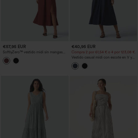
€57,95 EUR
€40,95 EUR
SoftlyZero™ vestido midi sin mangas
Compra 2 por 61,54 € o 4 por 123,08 €.
con escote en V, relleno integrado (no
Vestido casual midi con escote en V y
extraíble), tacto fresco, con bolsillos,
bolsillos
tallas D-F