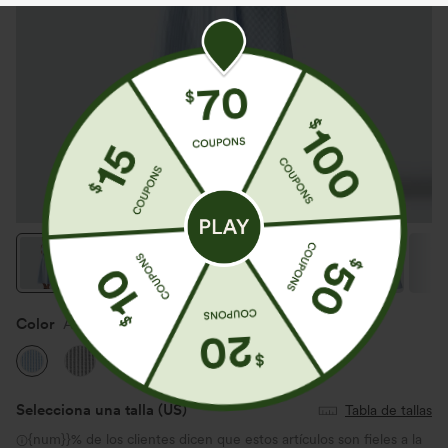
Color
Azure White Stripe
Selecciona una talla
(US)
Tabla de tallas
{num}}% de los clientes dicen que estos artículos son fieles a la