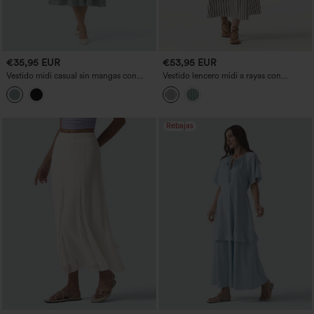
€35,95 EUR
€53,95 EUR
Vestido midi casual sin mangas con
Vestido lencero midi a rayas con
escote en V
cordones y bolsillos
Rebajas