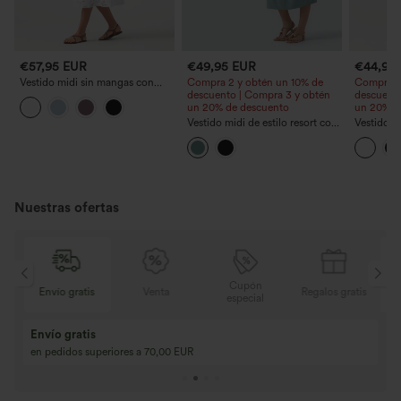
€57,95 EUR
€49,95 EUR
€44,95
Vestido midi sin mangas con
Compra 2 y obtén un 10% de
Compra 2
escote redondo, bordado tipo
descuento | Compra 3 y obtén
descuento
eyelet (broderie anglaise) y
un 20% de descuento
un 20% d
bolsillos, de estilo resort
Vestido midi de estilo resort con
Vestido sl
escote halter anudado en la
nudo dela
espalda, sujetador incorporado y
bolsillos
bolsillos
Nuestras ofertas
Cupón
is
Venta
Regalos gratis
Envío gratis
especial
Compra 2 y llévat
Compra 3 y llévate 1 gratis
Compra 3 por 2, Co
Compra 4 por 3, compra 8 por 6
Compra 9 por 6