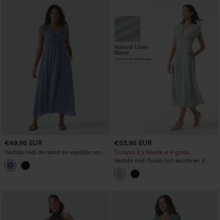
€49,95 EUR
€53,95 EUR
Vestido midi de resort sin espalda con
Compra 3 y llévate el 4 gratis
lazo en la parte trasera, escote en V, sin
Vestido midi fluido con escote en V,
mangas, ribete con volantes, de caída
mangas cortas, lazo en la espalda,
fluida y con bolsillos
mezcla de lino, con bolsillos