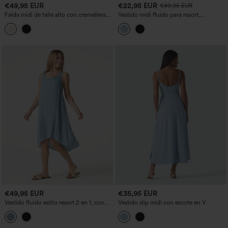
€49,95 EUR
€22,95 EUR
€49,95 EUR
Falda midi de talle alto con cremallera
Vestido midi fluido para resort,
invisible, encaje a contraste y chiffon
resistente a las arrugas, con escote en V,
fluido, ideal para fiestas.
mangas cortas y volantes en capas.
€49,95 EUR
€35,95 EUR
Vestido fluido estilo resort 2 en 1, con
Vestido slip midi con escote en V
escote redondo, sin mangas y bajo
asimétrico (más corto delante y más
largo detrás)