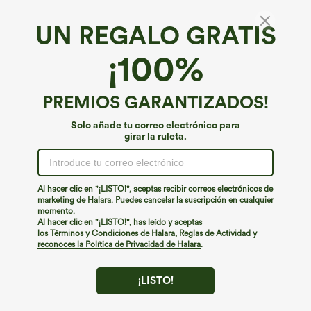
UN REGALO GRATIS
Vestido midi de rayas sin mangas con escote
¡100%
en V y bolsillos
€49,95 EUR
PREMIOS GARANTIZADOS!
Solo añade tu correo electrónico para
girar la ruleta.
Al hacer clic en "¡LISTO!", aceptas recibir correos electrónicos de
marketing de Halara. Puedes cancelar la suscripción en cualquier
momento.
Al hacer clic en "¡LISTO!", has leído y aceptas
los Términos y Condiciones de Halara
,
Reglas de Actividad
y
reconoces la Política de Privacidad de Halara
.
¡LISTO!