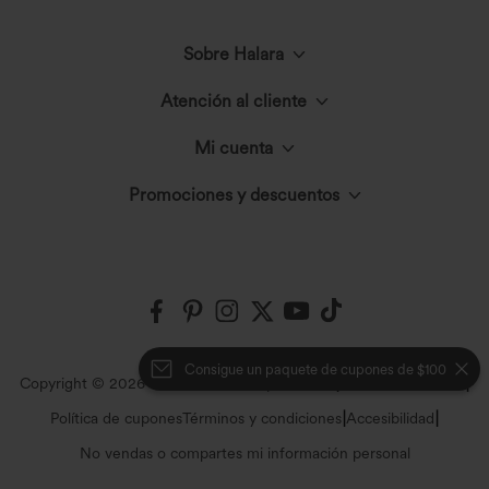
Sobre Halara
Atención al cliente
Conoce Halara
Mi cuenta
Chat en vivo
El círculo Halara
Promociones y descuentos
Inicia sesión o regístrate
Contáctanos
Innovación textil
Halara Coupons & Discounts
Historial de pedidos
Envíos y Aduanas
Events
Embajadores
Rastrea tu pedido
Consigue un paquete de cupones de $100
Política de devoluciones
|
|
Copyright © 2026 Halara
Política de privacidad
Política de cookies
Blog
Programa de Afiliados
|
|
Política de cupones
Términos y condiciones
Accesibilidad
Información general
Preguntas frecuentes
No vendas o compartes mi información personal
Press