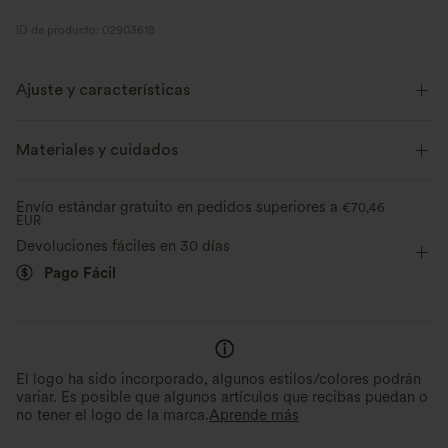
ID de producto: 02903618
Ajuste y características
Con bolsillos
Cuello en V
Cierre con cremallera
Materiales y cuidados
Vacaciones
Midi
Sin mangas
Envío estándar gratuito en pedidos superiores a
€70,46
EUR
Elástico en 2 direcciones
Devoluciones fáciles en 30 días
Pago Fácil
El logo ha sido incorporado, algunos estilos/colores podrán
variar. Es posible que algunos artículos que recibas puedan o
no tener el logo de la marca.
Aprende más