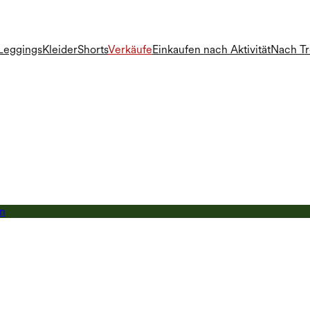
Leggings
Kleider
Shorts
Verkäufe
Einkaufen nach Aktivität
Nach T
en