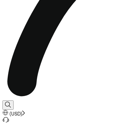
(
USD
)