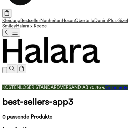
Kleidung
Bestseller
Neuheiten
Hosen
Oberteile
Denim
Plus-Size
Smiley
Halara x Reece
KOSTENLOSER STANDARDVERSAND AB 70,46 €
Einzelheit
best-sellers-app3
0 passende Produkte