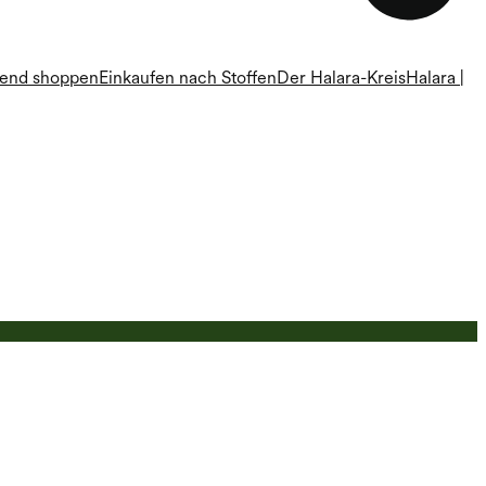
rend shoppen
Einkaufen nach Stoffen
Der Halara-Kreis
Halara |