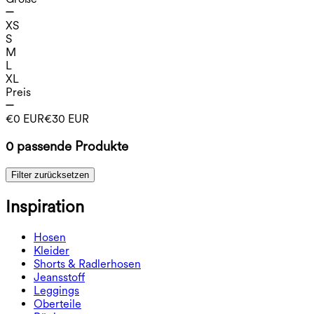
XS
S
M
L
XL
Preis
€0 EUR
€30 EUR
0 passende Produkte
Filter zurücksetzen
Inspiration
Hosen
Hosen
Kleider
Jogginghosen
Kleider
Shorts & Radlerhosen
Arbeitshosen
Sportkleider
Shorts & Radlerhosen
Jeansstoff
Weite Hosen
Midi- & Maxikleider
Radlerhose
Jeansstoff
Leggings
Minikleider
Jeansshorts
Jeans-Leggings
Leggings
Oberteile
2.5" Shorts
Jeans mit weitem Bein
Jeans-Leggings
Oberteile