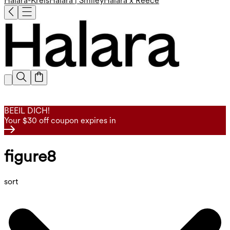
Halara-Kreis
Halara | Smiley
Halara x Reece
BEEIL DICH!
Your $30 off coupon expires in
figure8
sort