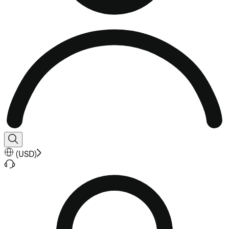
(
USD
)