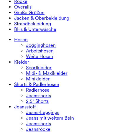
Röcke
Jeansshorts
Po-liftende Leggings
Sport-BHs
Röcke
Overalls
Jeansröcke
Yoga-Leggings
T-Shirts
Sport-Röcke
Overalls
Große Größen
Miniröcke
Overalls
Große Größen
Jacken & Oberbekleidung
Maxi- & Midiröcke
Kurzoveralls
Große Größen Unterteile
Jacken & Oberbekleidung
Strandbekleidung
Große Größen Oberteile
Jacken & Oberbekleidung
Strandbekleidung
BHs & Unterwäsche
Große Größen Kleider
Oberbekleidung
Bikini-Oberteile
BHs & Unterwäsche
Bikinihosen
BHs
Hosen
Bikini-Sets
Unterwäsche
Jogginghosen
Arbeitshosen
Weite Hosen
Kleider
Sportkleider
Midi- & Maxikleider
Minikleider
Shorts & Radlerhosen
Radlerhose
Jeansshorts
2.5" Shorts
Jeansstoff
Jeans-Leggings
Jeans mit weitem Bein
Jeansshorts
Jeansröcke