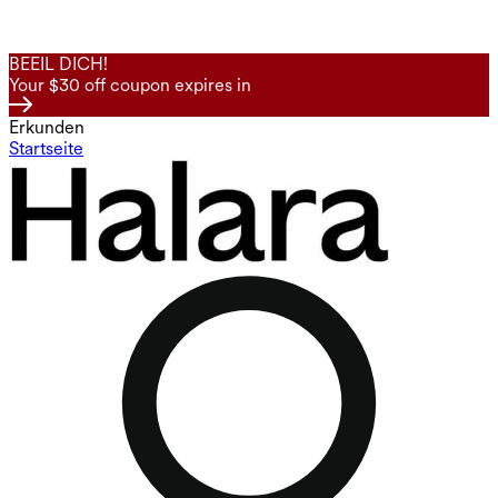
BEEIL DICH!
Your $30 off coupon expires in
Erkunden
Startseite