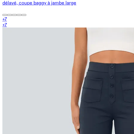
délavé, coupe baggy à jambe large
+
7
+
7