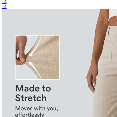
+
4
+
4