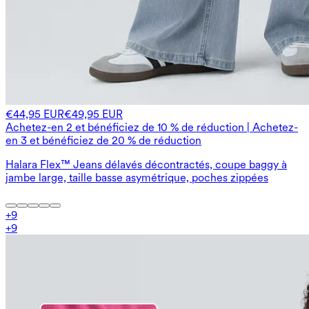
€44,95 EUR
€49,95 EUR
Achetez-en 2 et bénéficiez de 10 % de réduction | Achetez-
en 3 et bénéficiez de 20 % de réduction
Halara Flex™ Jeans délavés décontractés, coupe baggy à
jambe large, taille basse asymétrique, poches zippées
+
9
+
9