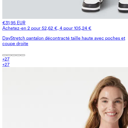
€31,95 EUR
Achetez-en 2 pour 52,62 €, 4 pour 105,24 €
DayStretch pantalon décontracté taille haute avec poches et
coupe droite
+
27
+
27