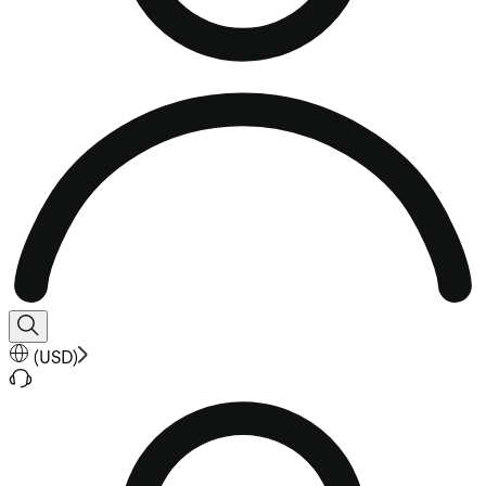
(
USD
)