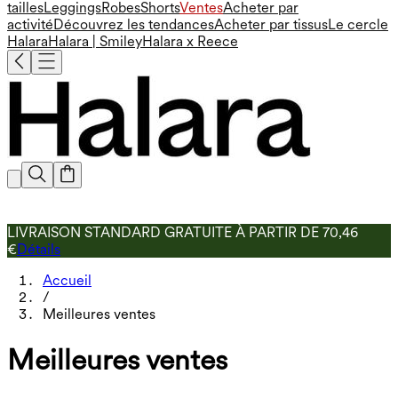
tailles
Leggings
Robes
Shorts
Ventes
Acheter par
activité
Découvrez les tendances
Acheter par tissus
Le cercle
Halara
Halara | Smiley
Halara x Reece
LIVRAISON STANDARD GRATUITE À PARTIR DE 70,46
€
Détails
Accueil
/
Meilleures ventes
Meilleures ventes