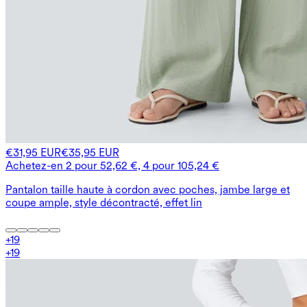
€31,95 EUR
€35,95 EUR
Achetez-en 2 pour 52,62 €, 4 pour 105,24 €
Pantalon taille haute à cordon avec poches, jambe large et
coupe ample, style décontracté, effet lin
+
19
+
19