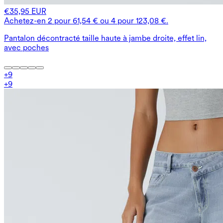
€35,95 EUR
Achetez-en 2 pour 61,54 € ou 4 pour 123,08 €.
Pantalon décontracté taille haute à jambe droite, effet lin,
avec poches
+
9
+
9