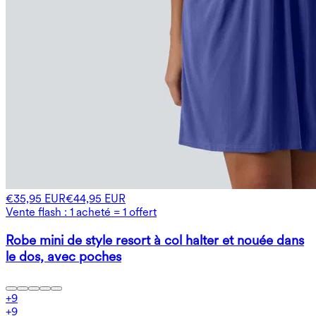
€35,95 EUR
€44,95 EUR
Vente flash : 1 acheté = 1 offert
Robe mini de style resort à col halter et nouée dans
le dos, avec poches
+
9
+
9