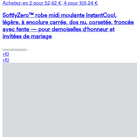
Achetez-en 2 pour 52,62 €, 4 pour 105,24 €
SoftlyZero™ robe midi moulante InstantCool,
légère, à encolure carrée, dos nu, corsetée, froncée
avec fente — pour demoiselles d'honneur et
invitées de mariage
+
10
+
10