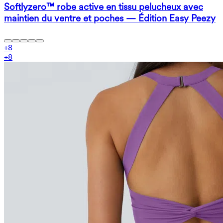
Softlyzero™ robe active en tissu pelucheux avec
maintien du ventre et poches — Édition Easy Peezy
+
8
+
8