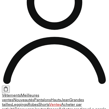
Vêtements
Meilleures
ventes
Nouveautés
Pantalons
Hauts
Jean
Grandes
tailles
Leggings
Robes
Shorts
Ventes
Acheter par