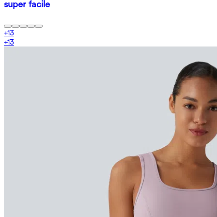
super facile
+
13
+
13