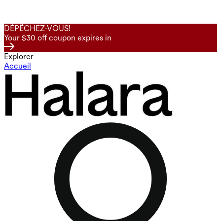
DÉPÊCHEZ-VOUS!
Your $30 off coupon expires in
Explorer
Accueil