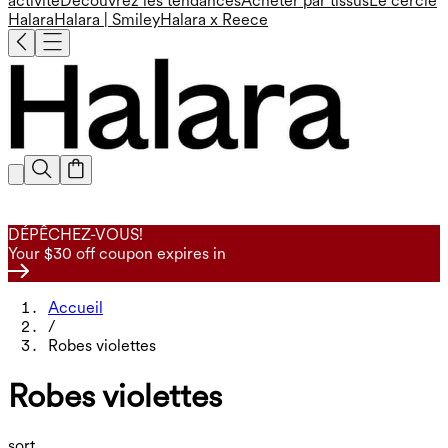
activité
Découvrez les tendances
Acheter par tissus
Le cercle
Halara
Halara | Smiley
Halara x Reece
DÉPÊCHEZ-VOUS!
Your $30 off coupon expires in
Accueil
/
Robes violettes
Robes violettes
sort