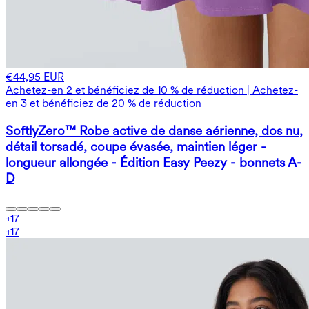
€44,95 EUR
Achetez-en 2 et bénéficiez de 10 % de réduction | Achetez-
en 3 et bénéficiez de 20 % de réduction
SoftlyZero™ Robe active de danse aérienne, dos nu,
détail torsadé, coupe évasée, maintien léger -
longueur allongée - Édition Easy Peezy - bonnets A-
D
+
17
+
17