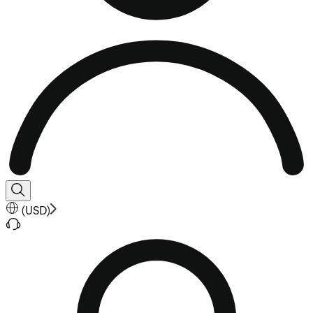
(
USD
)